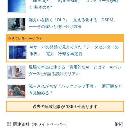
「bit＝0か1」「Byte＝8bit」 コンピュータが動
く“基本のき”
漏えいを防ぐ「DLP」、見える化する「DSPM」
――その違いと使い分け方法
AIサーバの発熱で見えてきた「データセンターの
限界」 電力、冷却を再定義
現場で本当に使える「実用的なAI」とは？ AIベン
ダー2社が語る設計のリアル
減らされがちな「バックアップ予算」 適正額をど
う見極める？
過去の連載記事が 1360 件あります
関連資料（ホワイトペーパー）
[PR]