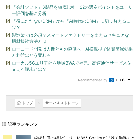
「会計ソフト」6製品を徹底比較 22の選定ポイントをユーザ
ー評価を基に分析
「役にたたないCRM」から「AI時代のCRM」に切り替えるに
は？
製造業では必須？スマートファクトリーを支えるセキュアな
機材接続方法とは
ローコード開発は人間とAIの協働へ AI搭載型で経費節減効果
と利益はどう変わる
ローカル5Gエリア外を地域BWAで補完、高速通信サービスを
支える端末とは？
Recommended by
トップ
サーバ＆ストレージ
記事ランキング
継続利用は4割どまり M365 Copilotが「効く業務」と