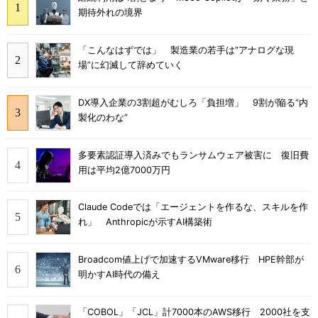
期待外れの境界
「こんなはずでは」 製造業の若手は“アナログな現
場”に幻滅して辞めていく
DX導入企業の3割超がむしろ「負担増」 9割が陥る“内
製化のわな”
多要素認証導入済みでもランサムウェア被害に 復旧費
用は平均2億7000万円
Claude Codeでは「エージェントを作るな、スキルを作
れ」 Anthropicが示すAI構築術
Broadcom値上げで加速するVMware移行 HPE幹部が
明かすAI時代の備え
「COBOL」「JCL」計7000本のAWS移行 2000社を支