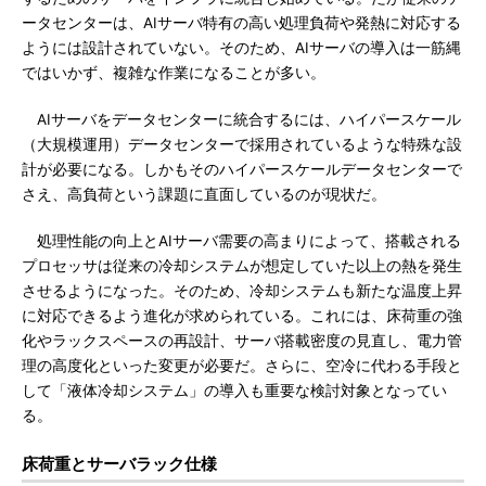
ータセンターは、AIサーバ特有の高い処理負荷や発熱に対応する
ようには設計されていない。そのため、AIサーバの導入は一筋縄
ではいかず、複雑な作業になることが多い。
AIサーバをデータセンターに統合するには、ハイパースケール
（大規模運用）データセンターで採用されているような特殊な設
計が必要になる。しかもそのハイパースケールデータセンターで
さえ、高負荷という課題に直面しているのが現状だ。
処理性能の向上とAIサーバ需要の高まりによって、搭載される
プロセッサは従来の冷却システムが想定していた以上の熱を発生
させるようになった。そのため、冷却システムも新たな温度上昇
に対応できるよう進化が求められている。これには、床荷重の強
化やラックスペースの再設計、サーバ搭載密度の見直し、電力管
理の高度化といった変更が必要だ。さらに、空冷に代わる手段と
して「液体冷却システム」の導入も重要な検討対象となってい
る。
床荷重とサーバラック仕様