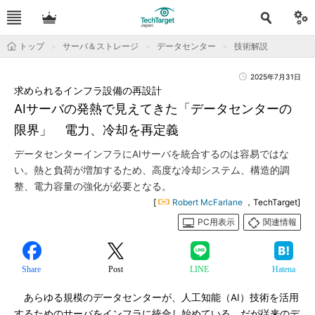
トップ
サーバ＆ストレージ
データセンター
技術解説
2025年7月31日
求められるインフラ設備の再設計
AIサーバの発熱で見えてきた「データセンターの
限界」 電力、冷却を再定義
データセンターインフラにAIサーバを統合するのは容易ではな
い。熱と負荷が増加するため、高度な冷却システム、構造的調
整、電力容量の強化が必要となる。
[
Robert McFarlane
，TechTarget]
PC用表示
関連情報
Share
Post
LINE
Hatena
あらゆる規模のデータセンターが、人工知能（AI）技術を活用
するためのサーバをインフラに統合し始めている。だが従来のデ