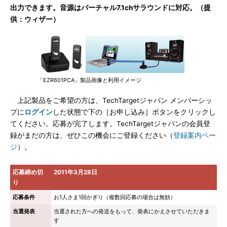
出力できます。音源はバーチャル7.1chサラウンドに対応。（提
供：ウィザー）
「EZR601PCA」製品画像と利用イメージ
上記製品をご希望の方は、TechTargetジャパン メンバーシッ
プに
ログイン
した状態で下の［お申し込み］ボタンをクリックし
てください。応募が完了します。TechTargetジャパンの会員登
録がまだの方は、ぜひこの機会にご登録ください（
登録案内ペー
ジ
）。
応募締め切
2011年3月28日
り
応募条件
お1人さま1回かぎり（複数回応募の場合は無効）
当選発表
当選された方への発送をもって、発表にかえさせていただきま
す