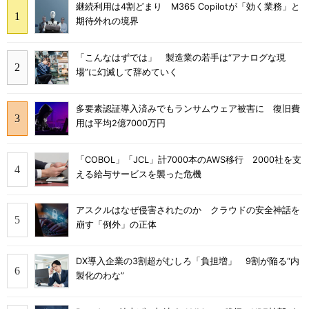
継続利用は4割どまり M365 Copilotが「効く業務」と
期待外れの境界
「こんなはずでは」 製造業の若手は“アナログな現
場”に幻滅して辞めていく
多要素認証導入済みでもランサムウェア被害に 復旧費
用は平均2億7000万円
「COBOL」「JCL」計7000本のAWS移行 2000社を支
える給与サービスを襲った危機
アスクルはなぜ侵害されたのか クラウドの安全神話を
崩す「例外」の正体
DX導入企業の3割超がむしろ「負担増」 9割が陥る“内
製化のわな”