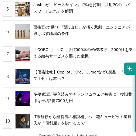
Joshinが「ピースサイン」で勤怠打刻 共用PCの「パ
スワード忘れ」を解消
面接官の“勘”と「週3出社」が招く悲劇 エンジニアが
逃げ出す職場の条件
「COBOL」「JCL」計7000本のAWS移行 2000社を支
える給与サービスを襲った危機
【価格比較】Copilot、Kiro、Cursorなど6製品 「無料
で十分」は本当？
多要素認証導入済みでもランサムウェア被害に 復旧費
用は平均2億7000万円
IT未経験から経営層の相談相手へ 花キューピット星野
氏が「便利屋」を脱するまで
Copyright © ITmedia Inc. All Rights Reserved.