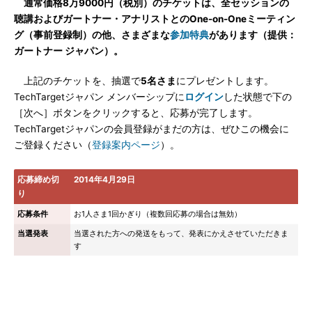
通常価格8万9000円（税別）のチケットは、全セッションの
聴講およびガートナー・アナリストとのOne-on-Oneミーティン
グ（事前登録制）の他、さまざまな
参加特典
があります（提供：
ガートナー ジャパン）。
上記のチケットを、抽選で
5名さま
にプレゼントします。
TechTargetジャパン メンバーシップに
ログイン
した状態で下の
［次へ］ボタンをクリックすると、応募が完了します。
TechTargetジャパンの会員登録がまだの方は、ぜひこの機会に
ご登録ください（
登録案内ページ
）。
応募締め切
2014年4月29日
り
応募条件
お1人さま1回かぎり（複数回応募の場合は無効）
当選発表
当選された方への発送をもって、発表にかえさせていただきま
す