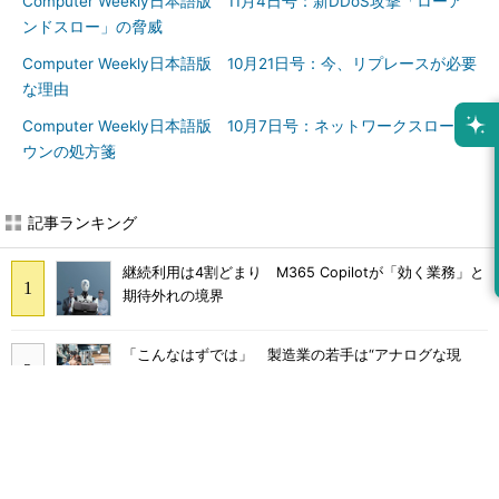
Computer Weekly日本語版 11月4日号：新DDoS攻撃「ローア
ンドスロー」の脅威
Computer Weekly日本語版 10月21日号：今、リプレースが必要
な理由
Computer Weekly日本語版 10月7日号：ネットワークスローダ
ウンの処方箋
記事ランキング
継続利用は4割どまり M365 Copilotが「効く業務」と
期待外れの境界
「こんなはずでは」 製造業の若手は“アナログな現
場”に幻滅して辞めていく
DX導入企業の3割超がむしろ「負担増」 9割が陥る“内
製化のわな”