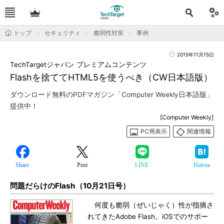
トップ
セキュリティ
脆弱性対策
事例
2015年11月15日
TechTargetジャパン プレミアムコンテンツ
Flashを捨ててHTML5を使うべき（CW日本語版）
ダウンロード無料のPDFマガジン「Computer Weekly日本語版」
提供中！
[Computer Weekly]
PC用表示
関連情報
Share
Post
LINE
Hatena
問題だらけのFlash（10月21日号）
何度も脆弱（ぜいじゃく）性が指摘さ
れてきたAdobe Flash。iOSでのサポー