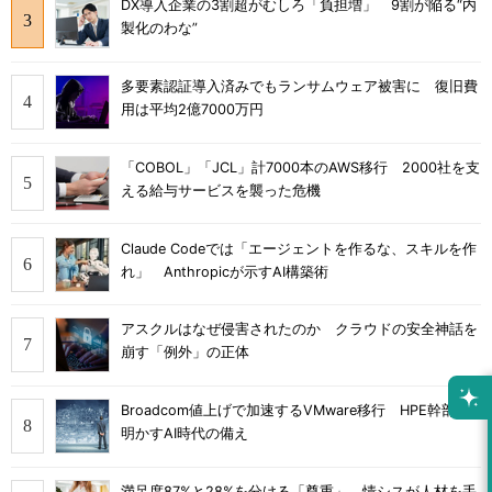
DX導入企業の3割超がむしろ「負担増」 9割が陥る“内
製化のわな”
多要素認証導入済みでもランサムウェア被害に 復旧費
用は平均2億7000万円
「COBOL」「JCL」計7000本のAWS移行 2000社を支
える給与サービスを襲った危機
Claude Codeでは「エージェントを作るな、スキルを作
れ」 Anthropicが示すAI構築術
アスクルはなぜ侵害されたのか クラウドの安全神話を
崩す「例外」の正体
Broadcom値上げで加速するVMware移行 HPE幹部が
明かすAI時代の備え
満足度87%と28%を分ける「尊重」 情シスが人材を手