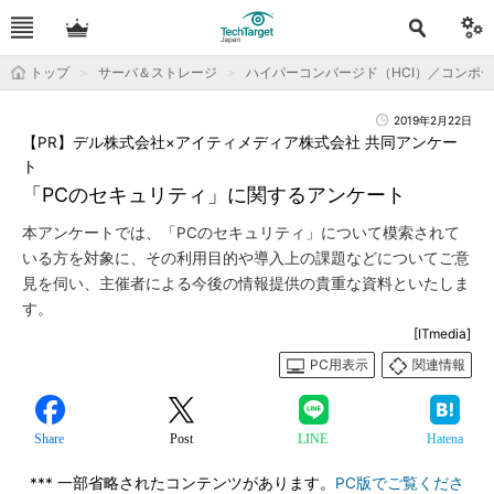
トップ
サーバ＆ストレージ
ハイパーコンバージド（HCI）／コンポ
2019年2月22日
【PR】デル株式会社×アイティメディア株式会社 共同アンケー
ト
「PCのセキュリティ」に関するアンケート
本アンケートでは、「PCのセキュリティ」について模索されて
いる方を対象に、その利用目的や導入上の課題などについてご意
見を伺い、主催者による今後の情報提供の貴重な資料といたしま
す。
[ITmedia]
PC用表示
関連情報
Share
Post
LINE
Hatena
*** 一部省略されたコンテンツがあります。
PC版でご覧くださ