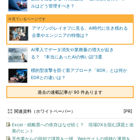
ルはどう管理すべき？
アマゾンのレイオフに見る、AI時代に生き残れる
企業やエンジニアの特徴は？
AI導入でデータ消失や業務量の増大が起き
る？ “本当にあったAIの怖い話”3選
標的型攻撃を防ぐ新アプローチ「BDR」とは何か
EDRとの違いは？
過去の連載記事が 90 件あります
関連資料（ホワイトペーパー）
[PR]
Excel・紙帳票への依存はなぜ続く？ 現場DXを阻む課題と改
善のヒント
手作業からの脱却で課題を一掃、Webサイトの煩雑な運用を