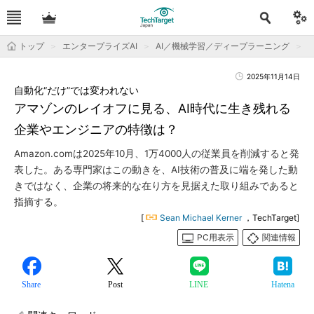
トップ
エンタープライズAI
AI／機械学習／ディープラーニング
2025年11月14日
自動化“だけ”では変われない
アマゾンのレイオフに見る、AI時代に生き残れる
企業やエンジニアの特徴は？
Amazon.comは2025年10月、1万4000人の従業員を削減すると発
表した。ある専門家はこの動きを、AI技術の普及に端を発した動
きではなく、企業の将来的な在り方を見据えた取り組みであると
指摘する。
[
Sean Michael Kerner
，TechTarget]
PC用表示
関連情報
Share
Post
LINE
Hatena