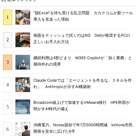
“脱Excel”を待ち受ける乱立問題 カカクコムが新ツール
導入を見送った理由
画面をティッシュで拭くのはNG Dellが推奨するPCの
正しいお手入れ方法
継続利用は4割どまり M365 Copilotが「効く業務」と
期待外れの境界
Claude Codeでは「エージェントを作るな、スキルを作
れ」 Anthropicが示すAI構築術
Broadcom値上げで加速するVMware移行 HPE幹部が
明かすAI時代の備え
沖縄電力、Notes脱却で年1万5000時間減 kintone市民
開発を安全に広げた6手