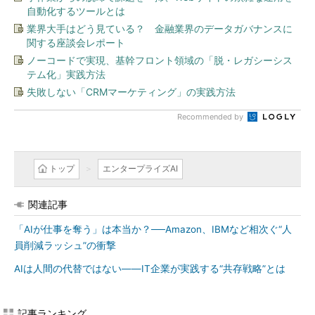
自動化するツールとは
業界大手はどう見ている？ 金融業界のデータガバナンスに
関する座談会レポート
ノーコードで実現、基幹フロント領域の「脱・レガシーシス
テム化」実践方法
失敗しない「CRMマーケティング」の実践方法
Recommended by
トップ
エンタープライズAI
関連記事
「AIが仕事を奪う」は本当か？──Amazon、IBMなど相次ぐ“人
員削減ラッシュ”の衝撃
AIは人間の代替ではない――IT企業が実践する“共存戦略”とは
記事ランキング