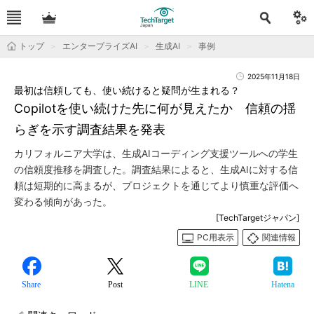
トップ
エンタープライズAI
生成AI
事例
2025年11月18日
最初は信頼しても、使い続けると疑問が生まれる？
Copilotを使い続けた先に何が見えたか 信頼の揺
らぎを示す調査結果を発表
カリフォルニア大学は、生成AIコーディング支援ツールへの学生
の信頼度推移を調査した。調査結果によると、生成AIに対する信
頼は短期的に高まるが、プロジェクトを通じてより慎重な評価へ
変わる傾向があった。
[TechTargetジャパン]
PC用表示
関連情報
Share
Post
LINE
Hatena