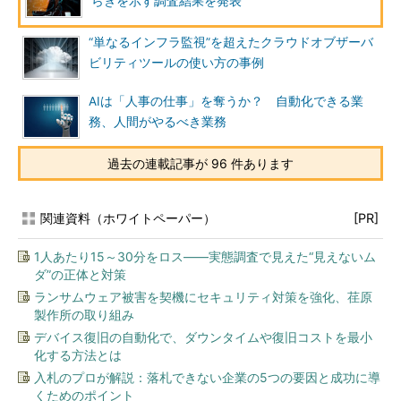
らぎを示す調査結果を発表
“単なるインフラ監視”を超えたクラウドオブザーバ
ビリティツールの使い方の事例
AIは「人事の仕事」を奪うか？ 自動化できる業
務、人間がやるべき業務
過去の連載記事が 96 件あります
関連資料（ホワイトペーパー）
[PR]
1人あたり15～30分をロス――実態調査で見えた“見えないム
ダ”の正体と対策
ランサムウェア被害を契機にセキュリティ対策を強化、荏原
製作所の取り組み
デバイス復旧の自動化で、ダウンタイムや復旧コストを最小
化する方法とは
入札のプロが解説：落札できない企業の5つの要因と成功に導
くためのポイント