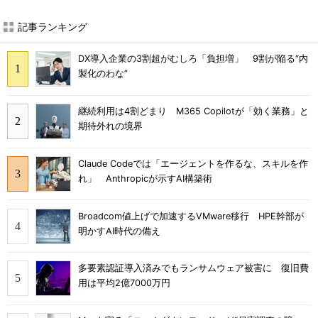
記事ランキング
DX導入企業の3割超がむしろ「負担増」 9割が陥る“内
製化のわな”
継続利用は4割どまり M365 Copilotが「効く業務」と
期待外れの境界
Claude Codeでは「エージェントを作るな、スキルを作
れ」 Anthropicが示すAI構築術
Broadcom値上げで加速するVMware移行 HPE幹部が
明かすAI時代の備え
多要素認証導入済みでもランサムウェア被害に 復旧費
用は平均2億7000万円