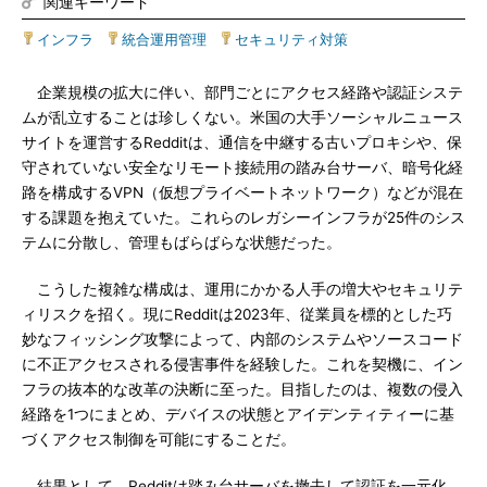
関連キーワード
インフラ
|
統合運用管理
|
セキュリティ対策
企業規模の拡大に伴い、部門ごとにアクセス経路や認証システ
ムが乱立することは珍しくない。米国の大手ソーシャルニュース
サイトを運営するRedditは、通信を中継する古いプロキシや、保
守されていない安全なリモート接続用の踏み台サーバ、暗号化経
路を構成するVPN（仮想プライベートネットワーク）などが混在
する課題を抱えていた。これらのレガシーインフラが25件のシス
テムに分散し、管理もばらばらな状態だった。
こうした複雑な構成は、運用にかかる人手の増大やセキュリテ
ィリスクを招く。現にRedditは2023年、従業員を標的とした巧
妙なフィッシング攻撃によって、内部のシステムやソースコード
に不正アクセスされる侵害事件を経験した。これを契機に、イン
フラの抜本的な改革の決断に至った。目指したのは、複数の侵入
経路を1つにまとめ、デバイスの状態とアイデンティティーに基
づくアクセス制御を可能にすることだ。
結果として、Redditは踏み台サーバを撤去して認証を一元化