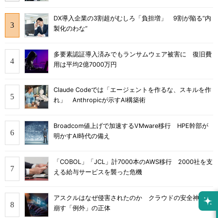
DX導入企業の3割超がむしろ「負担増」 9割が陥る“内
製化のわな”
多要素認証導入済みでもランサムウェア被害に 復旧費
用は平均2億7000万円
Claude Codeでは「エージェントを作るな、スキルを作
れ」 Anthropicが示すAI構築術
Broadcom値上げで加速するVMware移行 HPE幹部が
明かすAI時代の備え
「COBOL」「JCL」計7000本のAWS移行 2000社を支
える給与サービスを襲った危機
アスクルはなぜ侵害されたのか クラウドの安全神話を
崩す「例外」の正体