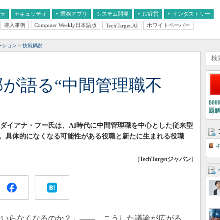
フラ
セキュリティ
業務アプリ
システム開発
IT経営
インダストリー
導入事例
Computer Weekly日本語版
ホワイトペーパー
TechTarget.AI
AI
経営とIT
医療IT
中堅・中小企業とIT
教育IT
ーション
技術解説
or幹部が語る“中間管理職不
80
題
torのダイアナ・フー氏は、AI時代に中間管理職を中心とした従来型
。具体的になくなる可能性がある役職と新たに生まれる役職
[
TechTargetジャパン
]
はいらなくなるのか？」――。こうした議論が広がる