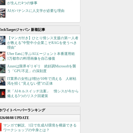
が生んだ4つの惨事
AIガバナンスに人文学が必要な理由
TechTargetジャパン 新着記事
【マンガ付き】ひとり情シス支援の第一人者
が教える”中堅中小企業こそRAGを使うべき
理由”
Uber Eatsに学ぶAIエージェント本番運用術
1万都市の料理画像を自己修復
Azureは限界ギリギリ 絶好調Microsoftを襲
う「GPU不足」の深刻度
IT業界の女性は9割が10年で消える 人材枯
渇を招く“見えない壁”の正体
米「AIキルスイッチ法案」 情シスが今から
備える5つのリスク回避策
ホワイトペーパーランキング
026/08/08 UPDATE
マンガで解説、1日で生成AI環境を構築できる
ワークショップの中身とは？