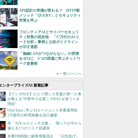
API設計の常識が変わる？ HTTP新
メソッド「QUERY」とセキュリティ
対策を学ぶ
フロンティアAIとサイバーセキュリ
ティ対策の現在地 「17万行のAIコ
ード分析」事例と公的ガイドライン
が示す道筋
「無線LANがつながらない」の苦情
をゼロに 3つの現場に学ぶネットワ
ーク改善術
»
一覧ページへ
エンタープライズAI 新着記事
【マンガ付き】ひとり情シス支援の第一人者
が教える”中堅中小企業こそRAGを使うべき
理由”
Uber Eatsに学ぶAIエージェント本番運用術
1万都市の料理画像を自己修復
米「AIキルスイッチ法案」 情シスが今から
備える5つのリスク回避策
本番DB削除に顧客情報流出 「AI丸投げ」