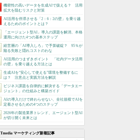
機密性の高いデータを生成AIで扱える？ 活用
拡大を阻むリスクと対策
AI活用を停滞させる「2：6：2の壁」を乗り越
えるためのポイントとは？
「エージェント型AI」導入の課題を解消、本格
運用に向けた4つの基本ステップ
経営層の「AI導入しろ」で予算破綻？ 95％が
陥る失敗と隠れコストのわな
AI活用のつまずきポイント 「社内データ活用
の壁」を乗り越える方法とは
生成AIを“安心して使える”環境を整備するに
は？ 注意点と実践方法を解説
ビジネス課題を自律的に解決する「データエー
ジェント」の仕組みと構築ガイド
AIの導入だけで終わらせない、全社規模でAIを
定着させるための4つのステップ
2026年の製造業界トレンド、エージェント型AI
が切り開く未来とは
ITmedia マーケティング新着記事