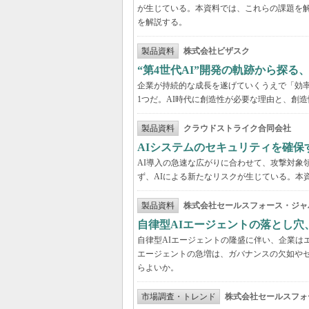
が生じている。本資料では、これらの課題を解
を解説する。
製品資料
株式会社ビザスク
“第4世代AI”開発の軌跡から探る
企業が持続的な成長を遂げていくうえで「効
1つだ。AI時代に創造性が必要な理由と、創造
製品資料
クラウドストライク合同会社
AIシステムのセキュリティを確保
AI導入の急速な広がりに合わせて、攻撃対象
ず、AIによる新たなリスクが生じている。本
製品資料
株式会社セールスフォース・ジャ
自律型AIエージェントの落とし
自律型AIエージェントの隆盛に伴い、企業は
エージェントの急増は、ガバナンスの欠如や
らよいか。
市場調査・トレンド
株式会社セールスフォ