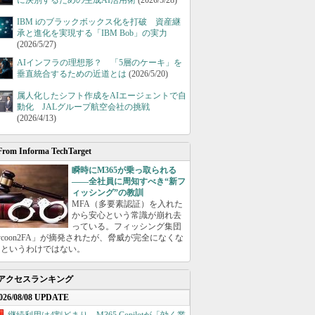
に決別するための生成AI活用術
(2026/5/28)
IBM iのブラックボックス化を打破 資産継
承と進化を実現する「IBM Bob」の実力
(2026/5/27)
AIインフラの理想形？ 「5層のケーキ」を
垂直統合するための近道とは
(2026/5/20)
属人化したシフト作成をAIエージェントで自
動化 JALグループ航空会社の挑戦
(2026/4/13)
From Informa TechTarget
瞬時にM365が乗っ取られる
――全社員に周知すべき“新フ
ィッシング”の教訓
MFA（多要素認証）を入れた
から安心という常識が崩れ去
っている。フィッシング集団
ycoon2FA」が摘発されたが、脅威が完全になくな
たというわけではない。
アクセスランキング
026/08/08 UPDATE