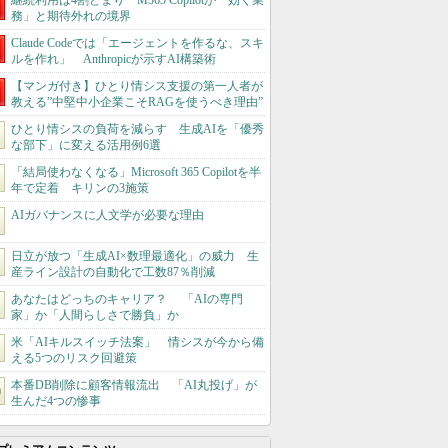
継続利用は4割どまり M365 Copilotが「効く業
務」と期待外れの境界
Claude Codeでは「エージェントを作るな、スキ
ルを作れ」 Anthropicが示すAI構築術
【マンガ付き】ひとり情シス支援の第一人者が
教える”中堅中小企業こそRAGを使うべき理由”
ひとり情シスの負荷を減らす 生成AIを「優秀
な部下」に変える活用例6選
「結局使わなくなる」Microsoft 365 Copilotを半
年で定着 キリンの3施策
AIガバナンスに人文学が必要な理由
日立が放つ「生成AI×数理最適化」の威力 生
産ライン設計の自動化で工数87％削減
あなたはどっちのキャリア？ 「AIの専門
家」か「人間らしさで勝負」か
米「AIキルスイッチ法案」 情シスが今から備
える5つのリスク回避策
本番DB削除に顧客情報流出 「AI丸投げ」が
生んだ4つの惨事