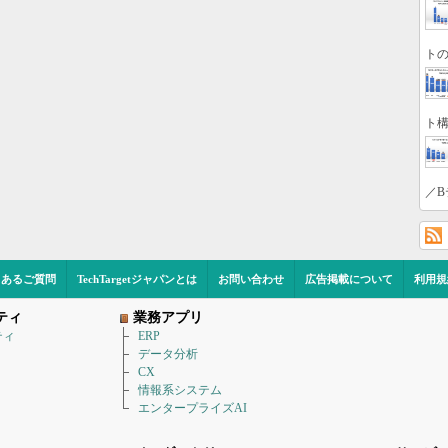
トの
ト構
／B
くあるご質問
TechTargetジャパンとは
お問い合わせ
広告掲載について
利用規
ティ
業務アプリ
ティ
ERP
データ分析
CX
情報系システム
エンタープライズAI