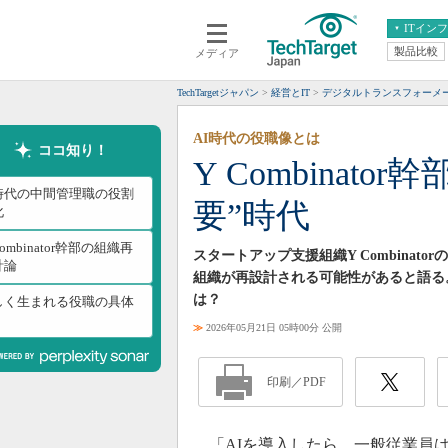
ITイン
製品比較
メディア
クラウド
エンタープライズ
ERP
仮想化
TechTargetジャパン
経営とIT
デジタルトランスフォーメ
データ分析
サーバ＆ストレージ
AI時代の役職像とは
CX
スマートモバイル
ココ知り！
Y Combinat
情報系システム
ネットワーク
I時代の中間管理職の役割
要”時代
システム運用管理
化
Combinator幹部の組織再
スタートアップ支援組織Y Combina
計論
組織が再設計される可能性があると語る
は？
しく生まれる役職の具体
≫
2026年05月21日 05時00分 公開
印刷／PDF
「AIを導入したら、一般従業員