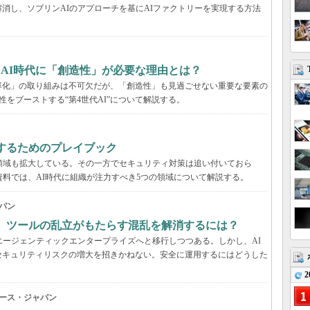
消し、ソブリンAIのアプローチを基にAIファクトリーを実現する方法
、AI時代に「創造性」が必要な理由とは？
率化」の取り組みは不可欠だが、「創造性」も見過ごせない重要な要素の
性をブーストする“第4世代AI”について解説する。
するためのプレイブック
領域も拡大している。その一方でセキュリティ対策は追い付いておら
資料では、AI時代に組織が注力すべき5つの領域について解説する。
パン
穴、ツールの乱立がもたらす混乱を解消するには？
エージェンティックエンタープライズへと移行しつつある。しかし、AI
セキュリティリスクの増大を招きかねない。安全に運用するにはどうした
2
ース・ジャパン