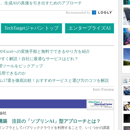
、生成AIの真価を引き出すためのアプローチ
Recommended by
TechTargetジャパン トップ
エンタープライズAI
dやExcelへの変換手順と無料でできるやり方を紹介
りやすく解説！自社に最適なサービスはどれ？
管理ツールをピックアップ
で活用できるのか
テム17選を徹底比較！おすすめサービスと選び方のコツを解説
会社
構築 注目の「ソブリンAI」型アプローチとは？
AIインフラとしてパブリッククラウドを利用することで、いくつかの課題