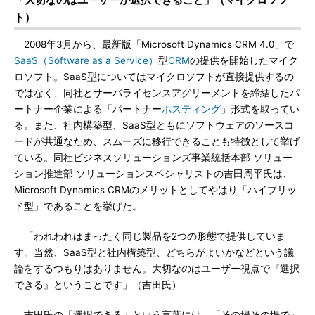
ト）
2008年3月から、最新版「Microsoft Dynamics CRM 4.0」で
SaaS（Software as a Service）
型
CRM
の提供を開始したマイク
ロソフト。SaaS型についてはマイクロソフトが直接提供するの
ではなく、同社とサーバライセンスアグリーメントを締結したパ
ートナー企業による「パートナー
ホスティング
」形式を取ってい
る。また、社内構築型、SaaS型ともにソフトウェアのソースコ
ードが共通なため、スムーズに移行できることも特徴として挙げ
ている。同社ビジネスソリューションズ事業統括本部 ソリュー
ション推進部 ソリューションスペシャリストの吉田周平氏は、
Microsoft Dynamics CRMのメリットとしてやはり「ハイブリッ
ド型」であることを挙げた。
「われわれはまったく同じ製品を2つの形態で提供していま
す。当然、SaaS型と社内構築型、どちらがよいかなどという議
論をするつもりはありません。大切なのはユーザー視点で『選択
できる』ということです」（吉田氏）