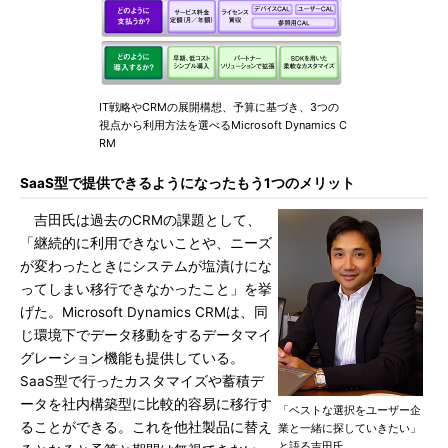
IT戦略やCRMの展開構想、予算に基づき、3つの
視点から利用方法を選べるMicrosoft Dynamics C
RM
SaaS型で提供できるようになったもう1つのメリット
吉田氏は過去のCRMの課題として、
「継続的に利用できないことや、ニーズ
が変わったときにシステムが塩漬けにな
ってしまい移行できなかったこと」を挙
げた。Microsoft Dynamics CRMは、同
じ環境下でデータ移動をするデータマイ
グレーション機能も提供している。
SaaS型で行ったカスタマイズや蓄積デ
ータを社内構築型に比較的容易に移行す
「ベストな選択をユーザー企
ることができる。これを他社製品に替え
業と一緒に探していきたい」
と語る吉田氏