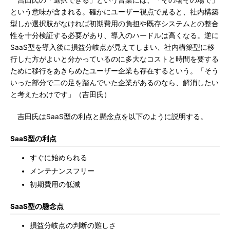
吉田氏の「選択できる」という言葉には、「その場その場で」
という意味が含まれる。確かにユーザー視点で見ると、社内構築
型しか選択肢がなければ初期費用の負担や既存システムとの整合
性を十分検証する必要があり、導入のハードルは高くなる。逆に
SaaS型を導入後に損益分岐点が見えてしまい、社内構築型に移
行した方がよいと分かっているのに多大なコストと時間を要する
ために移行をあきらめたユーザー企業も存在するという。「そう
いった部分で二の足を踏んでいた企業があるのなら、解消したい
と考えたわけです」（吉田氏）
吉田氏はSaaS型の利点と懸念点を以下のように説明する。
SaaS型の利点
すぐに始められる
メンテナンスフリー
初期費用の低減
SaaS型の懸念点
損益分岐点の判断の難しさ