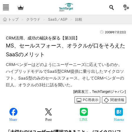
トップ
クラウド
SaaS／ASP
比較
2008年7月22日
CRM活用、成功の秘訣を探る【第3回】
MS、セールスフォース、オラクルが口をそろえた
SaaSのメリット
CRMベンダーはどのようにユーザーニーズに応えているのか。
ハイブリッドモデルでSaaS型CRM提供に乗り出したマイクロソ
フト、SaaS型のみのセールスフォース、そしてCRMベンダーの
巨人、オラクルの3社に話を聞いた。
[納富友三，TechTargetジャパン]
PC用表示
関連情報
Share
Post
LINE
Hatena
「大切なのはユーザーが選択できること」（マイクロソフ