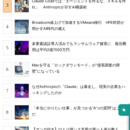
Claude Codeでは「エージェントを作るな、スキルを作
れ」 Anthropicが示すAI構築術
Broadcom値上げで加速するVMware移行 HPE幹部が
明かすAI時代の備え
多要素認証導入済みでもランサムウェア被害に 復旧費
用は平均2億7000万円
Macを守る「ロックダウンモード」が“侵害調査の障
壁”になっている
なぜAnthropicの「Claude」は暴走し、現実の企業をハ
ッキングしたのか
「本当にやりたい仕事」が見つかる“4つの質問”はこれ
だ
【マンガ付き】ひとり情シス支援の第一人者が教え