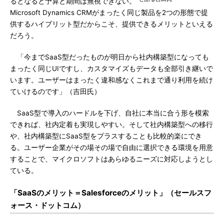
るとなると予算と期間は無視できない。
Microsoft Dynamics CRMがまったく同じ製品を2つの形態で提
供するハイブリット型だからこそ、提供できるメリットといえる
だろう。
「今までSaaS型だったものが明日から社内構築型になっても
まったく同じUIですし、カスタマイズもデータも全部引き継いで
います。ユーザーはまったく違和感なくこれまで通り利用を続け
ていけるのです」（吉田氏）
SaaS型で導入のハードルを下げ、自社に本当に合う形を模索
できれば、社内定着も実現しやすい。そして社内構築型への移行
や、社内構築型にSaaS型をプラスすることも比較的楽にでき
る。ユーザー企業がその場その場で自由に選択できる環境を用意
することで、マイクロソフトはあらゆるニーズに対応しようとし
ている。
「SaaSのメリット＝Salesforceのメリット」（セールスフ
ォース・ドットコム）