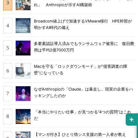
れ」 Anthropicが示すAI構築術
Broadcom値上げで加速するVMware移行 HPE幹部が
明かすAI時代の備え
多要素認証導入済みでもランサムウェア被害に 復旧費
用は平均2億7000万円
Macを守る「ロックダウンモード」が“侵害調査の障
壁”になっている
なぜAnthropicの「Claude」は暴走し、現実の企業をハ
ッキングしたのか
「本当にやりたい仕事」が見つかる“4つの質問”はこれ
だ
【マンガ付き】ひとり情シス支援の第一人者が教え