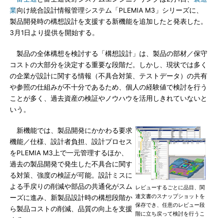
業
向け統合設計情報管理システム「PLEMIA M3」シリーズに、
製品開発時の構想設計を支援する新機能を追加したと発表した。
3月1日より提供を開始する。
製品の全体構想を検討する「構想設計」は、製品の部材／保守
コストの大部分を決定する重要な段階だ。しかし、現状では多く
の企業が設計に関する情報（不具合対策、テストデータ）の共有
や参照の仕組みが不十分であるため、個人の経験値で検討を行う
ことが多く、過去資産の検証やノウハウを活用しきれていないと
いう。
新機能では、製品開発にかかわる要求
機能／仕様、設計者負担、設計プロセス
をPLEMIA M3上で一元管理するほか、
過去の製品開発で発生した不具合に関す
る対策、強度の検証が可能。設計ミスに
よる手戻りの削減や部品の共通化がスム
レビューするごとに品目、関
連文書のスナップショットを
ーズに進み、新製品設計時の構想段階か
保存でき、任意のレビュー段
ら製品コストの削減、品質の向上を支援
階に立ち戻って検討を行うこ