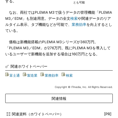
する。
とも可能
なお、両社ではPLEMIA M3で扱うデータの管理機能「PLEMIA
M3／EDM」も別途用意。データの全文
検索
や関連データのリア
ルタイム表示、タブ機能などが可能で、
業務効率
を向上するとし
ている。
価格は新機能搭載のPLEMIA M3シリーズが360万円。
「PLEMIA M3／EDM」が276万円。既にPLEMIA M3を導入して
いるユーザーで新機能を追加する場合は160万円となる。
関連ホワイトペーパー
富士通
|
製造業
|
業務効率
|
検索
Copyright © ITmedia, Inc. All Rights Reserved.
関連情報
関連資料（ホワイトペーパー）
[PR]