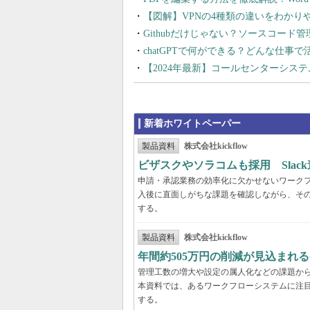
【図解】VPNの4種類の違いをわか
Githubだけじゃない？ソースコード
chatGPTで何ができる？どんな仕事
【2024年最新】コールセンターシス
新着ホワイトペーパー
製品資料
株式会社kickflow
ビザスクやソラコムも採用 Slac
申請・承認業務の効率化に欠かせないワーク
入後に直面しがちな課題を確認しながら、そ
する。
製品資料
株式会社kickflow
年間約505万円の削減が見込まれ
管理工数の増大や設定の属人化などの課題か
本資料では、あるワークフローシステムに注
する。