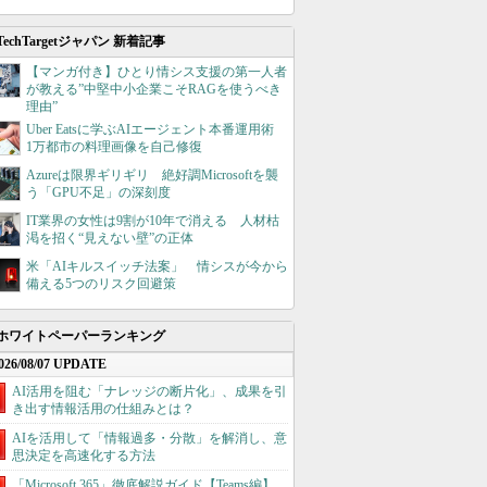
TechTargetジャパン 新着記事
【マンガ付き】ひとり情シス支援の第一人者
が教える”中堅中小企業こそRAGを使うべき
理由”
Uber Eatsに学ぶAIエージェント本番運用術
1万都市の料理画像を自己修復
Azureは限界ギリギリ 絶好調Microsoftを襲
う「GPU不足」の深刻度
IT業界の女性は9割が10年で消える 人材枯
渇を招く“見えない壁”の正体
米「AIキルスイッチ法案」 情シスが今から
備える5つのリスク回避策
ホワイトペーパーランキング
026/08/07 UPDATE
AI活用を阻む「ナレッジの断片化」、成果を引
き出す情報活用の仕組みとは？
AIを活用して「情報過多・分散」を解消し、意
思決定を高速化する方法
「Microsoft 365」徹底解説ガイド【Teams編】