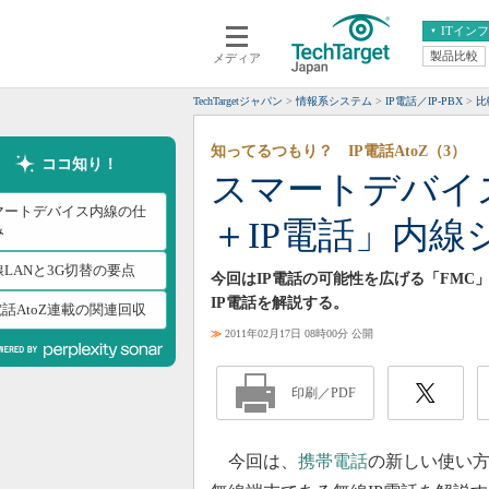
ITイン
製品比較
メディア
クラウド
エンタープライズ
ERP
仮想化
TechTargetジャパン
情報系システム
IP電話／IP-PBX
比
データ分析
サーバ＆ストレージ
知ってるつもり？ IP電話AtoZ（3）
CX
スマートモバイル
ココ知り！
スマートデバイ
情報系システム
ネットワーク
マートデバイス内線の仕
＋IP電話」内線
システム運用管理
み
線LANと3G切替の要点
今回はIP電話の可能性を広げる「FMC」
IP電話を解説する。
電話AtoZ連載の関連回収
≫
2011年02月17日 08時00分 公開
印刷／PDF
今回は、
携帯電話
の新しい使い方である