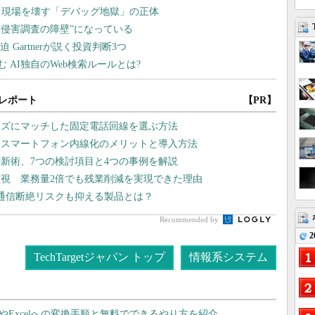
レポート
【PR】
ーズにマッチした固定電話回線を選ぶ方法
、スマートフォン内線化のメリットと導入方法
新術、7つの検討項目と4つの事例を解説
監視 業務量2倍でも残業削減を実現できた理由
 通信断絶リスクも抑える製品とは？
Recommended by
2
TechTargetジャパン トップ
情報系システム
dやExcelへの変換手順と無料でできるやり方を紹介