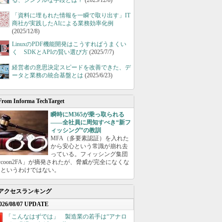
る、シンプルな手段とは？
(2025/12/8)
「資料に埋もれた情報を一瞬で取り出す」IT
商社が実践したAIによる業務効率化例
(2025/12/8)
LinuxのPDF機能開発はこうすればうまくい
く SDKとAPIの賢い選び方
(2025/7/7)
経営者の意思決定スピードを改善できた、デ
ータと業務の統合基盤とは
(2025/6/23)
From Informa TechTarget
瞬時にM365が乗っ取られる
――全社員に周知すべき“新フ
ィッシング”の教訓
MFA（多要素認証）を入れた
から安心という常識が崩れ去
っている。フィッシング集団
ycoon2FA」が摘発されたが、脅威が完全になくな
たというわけではない。
アクセスランキング
026/08/07 UPDATE
「こんなはずでは」 製造業の若手は“アナロ