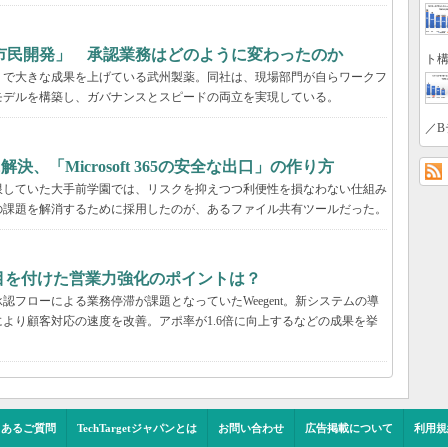
市民開発」 承認業務はどのように変わったのか
ト構
」で大きな成果を上げている武州製薬。同社は、現場部門が自らワークフ
モデルを構築し、ガバナンスとスピードの両立を実現している。
／B
決、「Microsoft 365の安全な出口」の作り方
限していた大手前学園では、リスクを抑えつつ利便性を損なわない仕組み
の課題を解消するために採用したのが、あるファイル共有ツールだった。
tが目を付けた営業力強化のポイントは？
フローによる業務停滞が課題となっていたWeegent。新システムの導
より顧客対応の速度を改善。アポ率が1.6倍に向上するなどの成果を挙
くあるご質問
TechTargetジャパンとは
お問い合わせ
広告掲載について
利用規