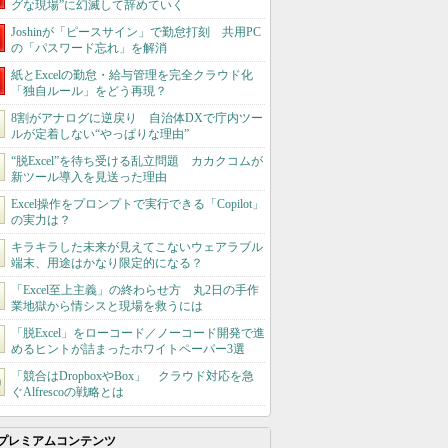
グな現場”に幻滅して辞めていく
Joshinが「ピースサイン」で勤怠打刻 共用PC
の「パスワード忘れ」を解消
紙とExcelの勤怠・給与管理を完全クラウド化
「独自ルール」をどう再現？
8割がアナログに逆戻り 自治体DXで庁内ツー
ルが定着しない“やっぱりな理由”
“脱Excel”を待ち受ける乱立問題 カカクコムが
新ツール導入を見送った理由
Excel操作をプロンプトで実行できる「Copilot」
の実力は？
キラキラした未来が見えてこないウェアラブル
端末、用途はかなり限定的になる？
「Excel至上主義」の終わらせ方 丸2日の手作
業地獄から情シスと現場を救うには
「脱Excel」をローコード／ノーコード開発で進
めるヒントが詰まったホワイトペーパー3選
「競合はDropboxやBox」 クラウド対応を急
ぐAlfrescoの戦略とは
プレミアムコンテンツ