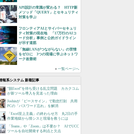
API設計の常識が変わる？ HTTP新
メソッド「QUERY」とセキュリティ
対策を学ぶ
フロンティアAIとサイバーセキュリ
ティ対策の現在地 「17万行のAIコ
ード分析」事例と公的ガイドライン
が示す道筋
「無線LANがつながらない」の苦情
をゼロに 3つの現場に学ぶネットワ
ーク改善術
»
一覧ページへ
情報系システム 新着記事
“脱Excel”を待ち受ける乱立問題 カカクコム
が新ツール導入を見送った理由
Joshinが「ピースサイン」で勤怠打刻 共用
PCの「パスワード忘れ」を解消
「Excel至上主義」の終わらせ方 丸2日の手
作業地獄から情シスと現場を救うには
「Teams」や「Zoom」は不要か？ AIでUCC
ツールを自社開発する利点と欠点