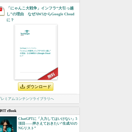
「にゃんこ大戦争」インフラ“大引っ越
し”の理由 なぜAWSからGoogle Cloud
に？
ダウンロード
 プレミアムコンテンツライブラリへ
＠IT eBook
ChatGPTに「入力してはいけない」5
項目――押さえておきたい“生成AIの
NGリスト”