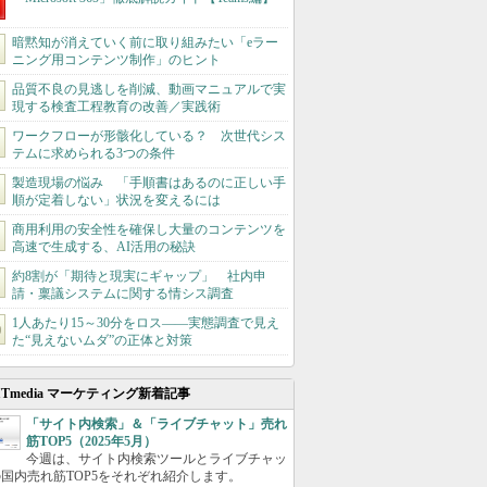
暗黙知が消えていく前に取り組みたい「eラー
ニング用コンテンツ制作」のヒント
品質不良の見逃しを削減、動画マニュアルで実
現する検査工程教育の改善／実践術
ワークフローが形骸化している？ 次世代シス
テムに求められる3つの条件
製造現場の悩み 「手順書はあるのに正しい手
順が定着しない」状況を変えるには
商用利用の安全性を確保し大量のコンテンツを
高速で生成する、AI活用の秘訣
約8割が「期待と現実にギャップ」 社内申
請・稟議システムに関する情シス調査
1人あたり15～30分をロス――実態調査で見え
た“見えないムダ”の正体と対策
ITmedia マーケティング新着記事
「サイト内検索」＆「ライブチャット」売れ
筋TOP5（2025年5月）
今週は、サイト内検索ツールとライブチャッ
国内売れ筋TOP5をそれぞれ紹介します。