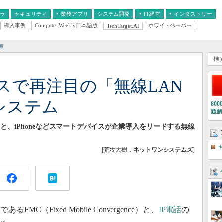
フラ
セキュリティ
業務アプリ
システム開発
IT経営
インダストリー
導入事例
Computer Weekly日本語版
ホワイトペーパー
TechTarget.AI
AI
経営とIT
医療IT
中堅・中小企業とIT
教育IT
較
スで再注目の「無線LAN
システム
80
題
と、iPhoneなどスマートデバイスが企業導入をリードする無線
[荒牧大樹，
ネットワンシステムズ
]
FMC（Fixed Mobile Convergence）と、
IP電話
の