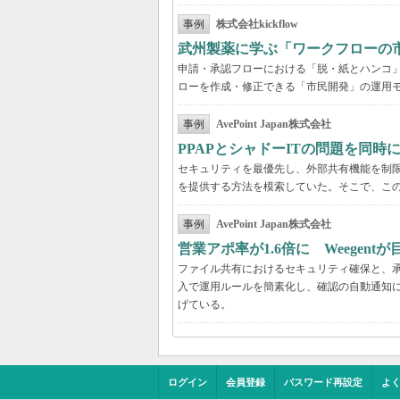
事例
株式会社kickflow
武州製薬に学ぶ「ワークフローの
申請・承認フローにおける「脱・紙とハンコ
ローを作成・修正できる「市民開発」の運用
事例
AvePoint Japan株式会社
PPAPとシャドーITの問題を同時に解
セキュリティを最優先し、外部共有機能を制
を提供する方法を模索していた。そこで、こ
事例
AvePoint Japan株式会社
営業アポ率が1.6倍に Weegen
ファイル共有におけるセキュリティ確保と、承認
入で運用ルールを簡素化し、確認の自動通知に
げている。
ログイン
会員登録
パスワード再設定
よ