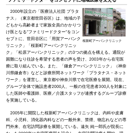
2000年設立の「医療法人社団 プラタ
ナス」（東京都世田谷区）は、地域の子
どもから高齢者まで家族全員のかかりつ
け医となる“ファミリードクター”をコン
セプトに、世田谷区に「用賀アーバンク
桜新町アーバンクリニック
リニック」「桜新町アーバンクリニッ
ク」「松原アーバンクリニック」の3つの拠点を構える。通院が
困難になり往診を希望する患者の声を受け、2003年から在宅医
療に取り組んでいる。また、「鎌倉アーバンクリニック」（神奈
川県鎌倉市）などと診療所間ネットワーク「プラタナス・ネット
ワーク」を運営し、東京都や神奈川県で在宅医療を展開。現在、
グループ全体で施設患者2000人、一般の住宅患者300人を対象に
した医師や看護師、医療／介護スタッフが連携するグループ診療
を実施している。
2005年に開院した桜新町アーバンクリニックは、内科や皮膚
科、小児科、消化器内科などの一般外来、禁煙、物忘れなどの専
門外来、在宅訪問診療を展開している。遠矢 純一郎氏が院長に