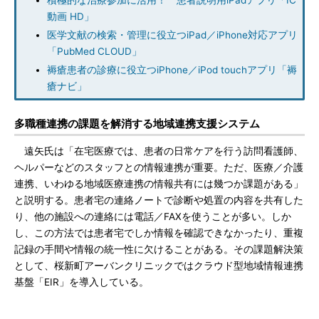
積極的な治療参加に活用！ 患者説明用iPadアプリ「IC
動画 HD」
医学文献の検索・管理に役立つiPad／iPhone対応アプリ
「PubMed CLOUD」
褥瘡患者の診療に役立つiPhone／iPod touchアプリ「褥
瘡ナビ」
多職種連携の課題を解消する地域連携支援システム
遠矢氏は「在宅医療では、患者の日常ケアを行う訪問看護師、
ヘルパーなどのスタッフとの情報連携が重要。ただ、医療／介護
連携、いわゆる地域医療連携の情報共有には幾つか課題がある」
と説明する。患者宅の連絡ノートで診断や処置の内容を共有した
り、他の施設への連絡には電話／FAXを使うことが多い。しか
し、この方法では患者宅でしか情報を確認できなかったり、重複
記録の手間や情報の統一性に欠けることがある。その課題解決策
として、桜新町アーバンクリニックではクラウド型地域情報連携
基盤「EIR」を導入している。