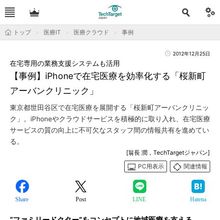
トップ
医療IT
医療クラウド
事例
2012年12月25日
在宅専用の業務支援システムも活用
【事例】iPhoneで在宅医療を効率化する「桜新町
アーバンクリニック」
東京都世田谷区で在宅医療を展開する「桜新町アーバンクリニッ
ク」。iPhoneやクラウドサービスを積極的に取り入れ、在宅医療
サービスの質の向上に不可欠なスタッフ間の情報共有を進めてい
る。
[翁長 潤，TechTargetジャパン]
PC用表示
関連情報
Share
Post
LINE
Hatena
“ファミリードクター”をコンセプトに地域医療を支える