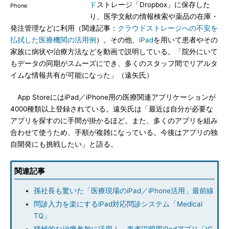
ド
ストレージ「Dropbox」に保存した
Phone
り、医学文献の情報検索や薬品の在庫・
発注管理などに利用（関連記事：
クラウドストレージへの不安を
払拭した医療機関の活用例
）。その他、
iPad
を用いて患者やその
家族に病状や治療方法などを動画で説明している。「院外にいて
もデータの同期がスムーズにでき、多くのスタッフ間でリアルタ
イムな情報共有が可能になった」（遠矢氏）
App StoreにはiPad／iPhone用の医療関連アプリケーションが
4000種類以上登録されている。遠矢氏は「最近は自分が必要な
アプリを探すのに手間が掛かるほど。また、多くのアプリを組み
合わせて使うため、手順が複雑になっている。今後はアプリの独
自開発にも挑戦したい」と語る。
関連記事
孫社長も驚いた「医療現場のiPad／iPhone活用」最前線
問診入力を楽にするiPad対応問診システム「Medical
TQ」