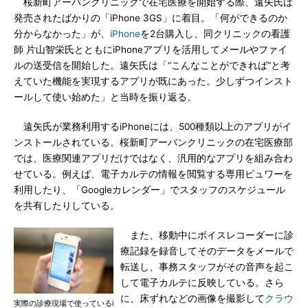
桜新町アーバンクリニックで在宅医療を開始する際、遠矢氏は
発売されたばかりの「iPhone 3GS」に着目。「何ができるのか
分からなかった」が、
iPhone
を2台購入し、同クリニックの看護
師 片山智栄氏とともにiPhoneアプリを活用してメールやファイ
ルの送受信を開始した。遠矢氏は「“こんなことができれば”と考
えていた機能を実現するアプリが既にあった。少しずつインスト
ールして使い始めた」と当時を振り返る。
遠矢氏が業務利用するiPhoneには、500種類以上のアプリがイ
ンストールされている。桜新町アーバンクリニックの在宅医療部
では、医療関連アプリだけではなく、汎用的なアプリを組み合わ
せている。例えば、電子カルテの情報を閲覧する専用ビュワーを
利用したり、「Googleカレンダー」でスタッフのスケジュール
を共有したりしている。
また、移動中にボイスレコーダーに診
療記録を録音してそのデータをメールで
転送し、事務スタッフがその音声を起こ
して電子カルテに反映している。さら
に、床ずれなどの画像を撮影して
クラウ
実際の診療現場で使っているi