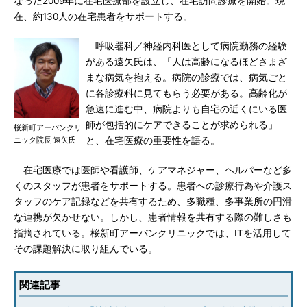
なった2009年に在宅医療部を設立し、在宅訪問診療を開始。現
在、約130人の在宅患者をサポートする。
呼吸器科／神経内科医として病院勤務の経験
がある遠矢氏は、「人は高齢になるほどさまざ
まな病気を抱える。病院の診療では、病気ごと
に各診療科に見てもらう必要がある。高齢化が
急速に進む中、病院よりも自宅の近くにいる医
師が包括的にケアできることが求められる」
桜新町アーバンクリ
ニック院長 遠矢氏
と、在宅医療の重要性を語る。
在宅医療では医師や看護師、ケアマネジャー、ヘルパーなど多
くのスタッフが患者をサポートする。患者への診療行為や介護ス
タッフのケア記録などを共有するため、多職種、多事業所の円滑
な連携が欠かせない。しかし、患者情報を共有する際の難しさも
指摘されている。桜新町アーバンクリニックでは、ITを活用して
その課題解決に取り組んでいる。
関連記事