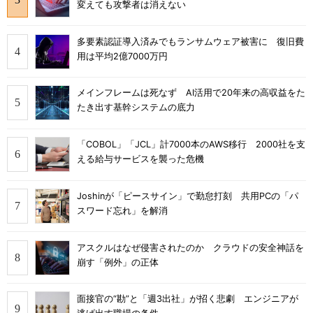
変えても攻撃者は消えない
多要素認証導入済みでもランサムウェア被害に 復旧費
用は平均2億7000万円
メインフレームは死なず AI活用で20年来の高収益をた
たき出す基幹システムの底力
「COBOL」「JCL」計7000本のAWS移行 2000社を支
える給与サービスを襲った危機
Joshinが「ピースサイン」で勤怠打刻 共用PCの「パ
スワード忘れ」を解消
アスクルはなぜ侵害されたのか クラウドの安全神話を
崩す「例外」の正体
面接官の“勘”と「週3出社」が招く悲劇 エンジニアが