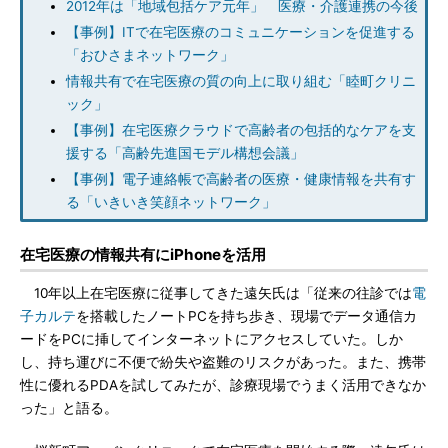
2012年は「地域包括ケア元年」 医療・介護連携の今後
【事例】ITで在宅医療のコミュニケーションを促進する
「おひさまネットワーク」
情報共有で在宅医療の質の向上に取り組む「睦町クリニ
ック」
【事例】在宅医療クラウドで高齢者の包括的なケアを支
援する「高齢先進国モデル構想会議」
【事例】電子連絡帳で高齢者の医療・健康情報を共有す
る「いきいき笑顔ネットワーク」
在宅医療の情報共有にiPhoneを活用
10年以上在宅医療に従事してきた遠矢氏は「従来の往診では
電
子カルテ
を搭載したノートPCを持ち歩き、現場でデータ通信カ
ードをPCに挿してインターネットにアクセスしていた。しか
し、持ち運びに不便で紛失や盗難のリスクがあった。また、携帯
性に優れるPDAを試してみたが、診療現場でうまく活用できなか
った」と語る。