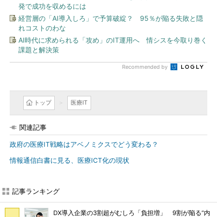
発で成功を収めるには
経営層の「AI導入しろ」で予算破綻？ 95％が陥る失敗と隠
れコストのわな
AI時代に求められる「攻め」のIT運用へ 情シスを今取り巻く
課題と解決策
Recommended by
トップ
医療IT
関連記事
政府の医療IT戦略はアベノミクスでどう変わる？
情報通信白書に見る、医療ICT化の現状
記事ランキング
DX導入企業の3割超がむしろ「負担増」 9割が陥る“内