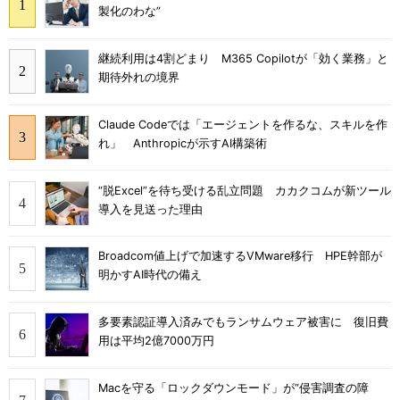
製化のわな”
継続利用は4割どまり M365 Copilotが「効く業務」と
期待外れの境界
Claude Codeでは「エージェントを作るな、スキルを作
れ」 Anthropicが示すAI構築術
“脱Excel”を待ち受ける乱立問題 カカクコムが新ツール
導入を見送った理由
Broadcom値上げで加速するVMware移行 HPE幹部が
明かすAI時代の備え
多要素認証導入済みでもランサムウェア被害に 復旧費
用は平均2億7000万円
Macを守る「ロックダウンモード」が“侵害調査の障