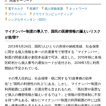
関連キーワード
電子カルテ
|
医療IT
|
個人情報保護
|
ネットワーク
|
プライバシー
|
クラウドコンピューティング
|
シングルサインオン（SSO）
マイナンバー制度の導入で、国民の医療情報の漏えいリスク
が急増!?
2013年5月24日、国民1人ひとりの所得や納税実績、社会保障
に関する個人情報を単一の共通番号で管理する「マイナンバー」
制度の関連法案が参院本会議で可決、成立した。2015年秋に各地
区町村から個人番号の通知カードが送付され、2016年1月に利用
開始が予定されている。
その導入目的は、社会保障・税に関する“行政事務の効率
化”と“国民の利便性の向上”にある。しかし、マイナンバー制度の
利用範囲には医療・介護分野も含まれるため、「既往歴や薬歴な
ど個人の機密情報が漏えいするでは？」と情報の管理体制に不安
を持つ声もある。確かにマイナンバー制度の利用範囲の中には医
療・健康分野も含まれるものの、実際には既往歴や薬歴などの情