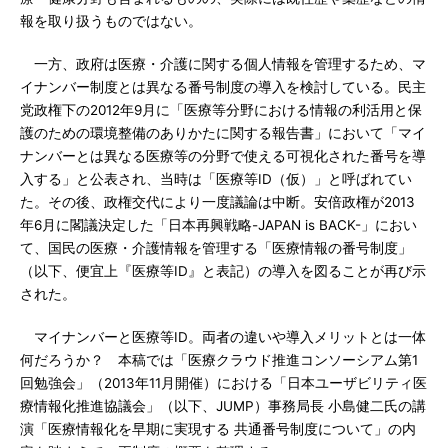
報を取り扱うものではない。
一方、政府は医療・介護に関する個人情報を管理するため、マ
イナンバー制度とは異なる番号制度の導入を検討している。民主
党政権下の2012年9月に「医療等分野における情報の利活用と保
護のための環境整備のありかたに関する報告書」において「マイ
ナンバーとは異なる医療等の分野で使える可視化された番号を導
入する」と公表され、当時は「医療等ID（仮）」と呼ばれてい
た。その後、政権交代により一度議論は中断。安倍政権が2013
年6月に閣議決定した「日本再興戦略-JAPAN is BACK-」におい
て、国民の医療・介護情報を管理する「医療情報の番号制度」
（以下、便宜上『医療等ID』と表記）の導入を図ることが再び示
された。
マイナンバーと医療等ID。両者の違いや導入メリットとは一体
何だろうか？ 本稿では「医療クラウド推進コンソーシアム第1
回勉強会」（2013年11月開催）における「日本ユーザビリティ医
療情報化推進協議会」（以下、JUMP）事務局長 小島健二氏の講
演「医療情報化を早期に実現する 共通番号制度について」の内