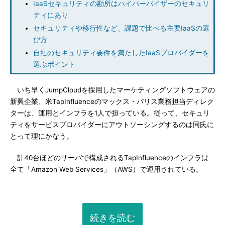
IaaSセキュリティの勘所はハイパーバイザーのセキュリ
ティにあり
セキュリティや移行性など、課題で比べる主要IaaSの選
び方
自社のセキュリティ要件を満たしたIaaSプロバイダーを
選ぶポイント
いち早くJumpCloudを採用したマーケティングソフトウェアの
新興企業、米TapInfluenceのマックス・パリス業務担当ディレク
ターは、運用とインフラを1人で担っている。従って、セキュリ
ティをサービスプロバイダーにアウトソーシングするのは同氏に
とって理にかなう。
計40台ほどのサーバで構成されるTapInfluenceのインフラは
全て「Amazon Web Services」（AWS）で運用されている。
続きを読む