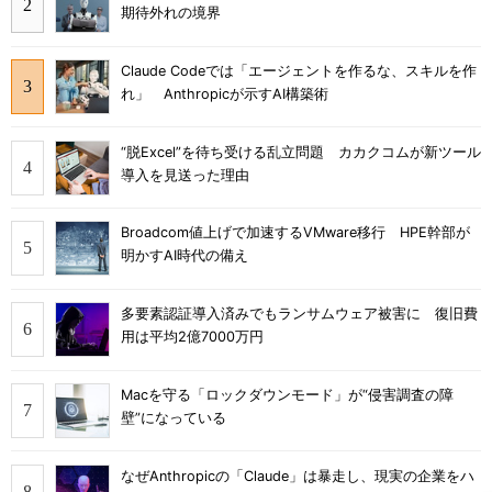
期待外れの境界
Claude Codeでは「エージェントを作るな、スキルを作
れ」 Anthropicが示すAI構築術
“脱Excel”を待ち受ける乱立問題 カカクコムが新ツール
導入を見送った理由
Broadcom値上げで加速するVMware移行 HPE幹部が
明かすAI時代の備え
多要素認証導入済みでもランサムウェア被害に 復旧費
用は平均2億7000万円
Macを守る「ロックダウンモード」が“侵害調査の障
壁”になっている
なぜAnthropicの「Claude」は暴走し、現実の企業をハ