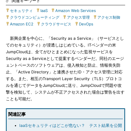
関連キーワード
セキュリティ
|
IaaS
|
Amazon Web Services
|
クラウドコンピューティング
|
アクセス管理
|
アクセス制御
|
Amazon EC2
|
クラウドサービス
|
DevOps
新興企業を中心に、「Security as a Service」（サービスとし
てのセキュリティ）が浸透しはじめている。ITベンダーの米
JumpCloudは、全てがひとまとめになった監視サービスを
Security as a Serviceとして提案するベンダーだ。同社のエージ
ェントベースのソフトウェアは、侵入検知と防止、情報喪失防
止、「Active Directory」と連携させたID・アクセス管理に対応
する。また、相互のTransport Layer Security（TLS）プロトコ
ルを通じてデータをJumpCloudに送り、JumpCloudで問題や攻
撃を検知して、システムが不正アクセスされた場合は警告を出す
ことも可能だ。
関連記事
IaaSセキュリティはどこが危ない？ テスト結果を公開