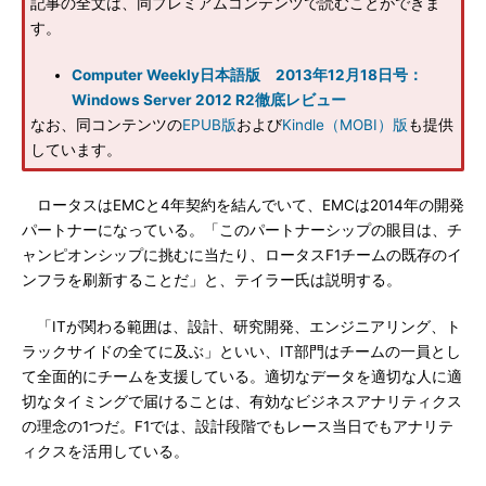
記事の全文は、同プレミアムコンテンツで読むことができま
す。
Computer Weekly日本語版 2013年12月18日号：
Windows Server 2012 R2徹底レビュー
なお、同コンテンツの
EPUB版
および
Kindle（MOBI）版
も提供
しています。
ロータスはEMCと4年契約を結んでいて、EMCは2014年の開発
パートナーになっている。「このパートナーシップの眼目は、チ
ャンピオンシップに挑むに当たり、ロータスF1チームの既存のイ
ンフラを刷新することだ」と、テイラー氏は説明する。
「ITが関わる範囲は、設計、研究開発、エンジニアリング、ト
ラックサイドの全てに及ぶ」といい、IT部門はチームの一員とし
て全面的にチームを支援している。適切なデータを適切な人に適
切なタイミングで届けることは、有効なビジネスアナリティクス
の理念の1つだ。F1では、設計段階でもレース当日でもアナリテ
ィクスを活用している。