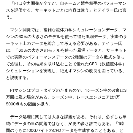
「F1は空力開発が全てだ。自チームと競争相手のパフォーマン
スを評価する。サーキットごとに内容は違う」とテイラー氏は言
う。
マシン開発では、複雑な流体力学シミュレーションデータ、マ
シンの60％の大きさのモデルを使って得た風洞データ、実際のサ
ーキット上のデータを総合して考える必要がある。テイラー氏
は、「60％の大きさのモデルを使った風洞データと、サーキット
での実際のパフォーマンスデータの2種類のデータを数式を使っ
て処理し、その結果を取り込むことで優れたCFD（数値流体学）
シミュレーションを実現し、絶えずマシンの改良を図っている」
と説明する。
F1マシンはプロトタイプのたまもので、1シーズン中の改良は3
万回に及ぶ場合がある。シーズン中、レースエンジニアは1万
5000点もの図面を扱う。
データ処理に関しては大きな課題がある。それは、必ずしも単
純にデータの量の問題ではなく、変更の多さ故でもある。「1時
間のうちに100GバイトのCFDデータを生成することもある」と