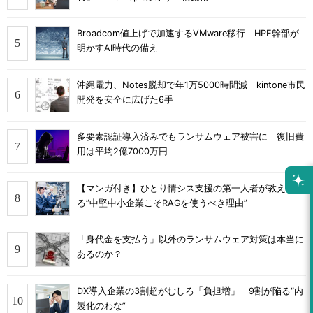
Broadcom値上げで加速するVMware移行 HPE幹部が
明かすAI時代の備え
沖縄電力、Notes脱却で年1万5000時間減 kintone市民
開発を安全に広げた6手
多要素認証導入済みでもランサムウェア被害に 復旧費
用は平均2億7000万円
【マンガ付き】ひとり情シス支援の第一人者が教え
る”中堅中小企業こそRAGを使うべき理由”
「身代金を支払う」以外のランサムウェア対策は本当に
あるのか？
DX導入企業の3割超がむしろ「負担増」 9割が陥る“内
製化のわな”