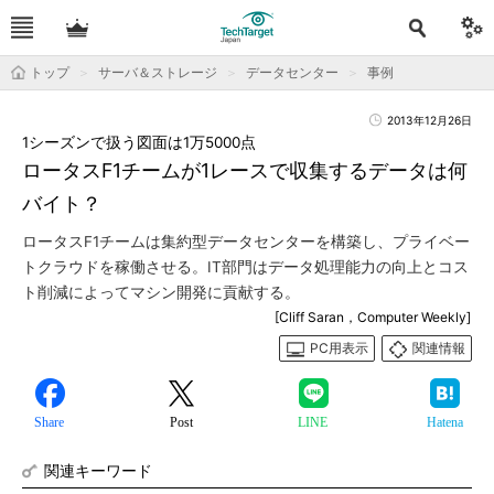
トップ
サーバ＆ストレージ
データセンター
事例
2013年12月26日
1シーズンで扱う図面は1万5000点
ロータスF1チームが1レースで収集するデータは何
バイト？
ロータスF1チームは集約型データセンターを構築し、プライベー
トクラウドを稼働させる。IT部門はデータ処理能力の向上とコス
ト削減によってマシン開発に貢献する。
[Cliff Saran，Computer Weekly]
PC用表示
関連情報
Share
Post
LINE
Hatena
関連キーワード