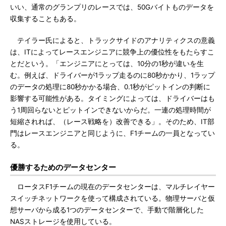
いい、通常のグランプリのレースでは、50Gバイトものデータを
収集することもある。
テイラー氏によると、トラックサイドのアナリティクスの意義
は、ITによってレースエンジニアに競争上の優位性をもたらすこ
とだという。「エンジニアにとっては、10分の1秒が違いを生
む。例えば、ドライバーが1ラップ走るのに80秒かかり、1ラップ
のデータの処理に80秒かかる場合、0.1秒がピットインの判断に
影響する可能性がある。タイミングによっては、ドライバーはも
う1周回らないとピットインできないからだ。一連の処理時間が
短縮されれば、（レース戦略を）改善できる」。そのため、IT部
門はレースエンジニアと同じように、F1チームの一員となってい
る。
優勝するためのデータセンター
ロータスF1チームの現在のデータセンターは、マルチレイヤー
スイッチネットワークを使って構成されている。物理サーバと仮
想サーバから成る1つのデータセンターで、手動で階層化した
NASストレージを使用している。