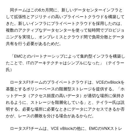
同チームはこの6カ月間に、新しいデータセンターインフラと
して拡張性とアジリティの高いプライベートクラウドを構築して
きた。新しいインフラにプライベートクラウドを採用したのは、
複数のアクティブなデータセンターを使って短時間でプロビジョ
ニングを実現し、オンプレミスとクラウド間で負荷分散とデータ
共有を行う必要があるためだ。
「EMCとのパートナーシップによって集約型インフラを構築し
たことで、ITのアーキテクチャはシンプルになった」（テイラー
氏）
ロータスF1チームのプライベートクラウドは、VCEのvBlockを
基盤とするポリシーベースの階層型ストレージを提供する。「ホ
ットデータ（アクセス頻度の高いデータ）が適切な場所に保持さ
れるように、ストレージを階層化している」と、テイラー氏は説
明する。必要な場所に必要なときにデータにアクセスできるか否
かが、レースの勝敗を分ける場合があるからだ。
ロータスF1チームは、VCE vBlockの他に、EMCのVNXストレ