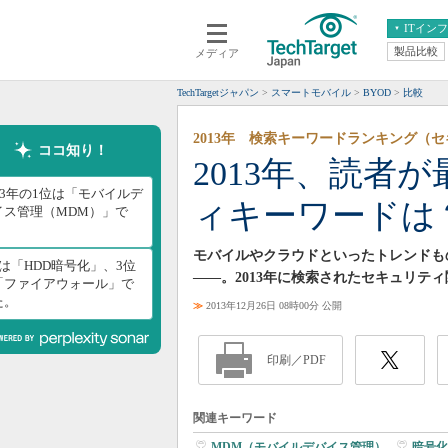
ITイン
製品比較
メディア
クラウド
エンタープライズ
ERP
仮想化
TechTargetジャパン
スマートモバイル
BYOD
比較
データ分析
サーバ＆ストレージ
2013年 検索キーワードランキング（
CX
スマートモバイル
ココ知り！
2013年、読者
情報系システム
ネットワーク
13年の1位は「モバイルデ
ィキーワードは
システム運用管理
イス管理（MDM）」で
。
モバイルやクラウドといったトレンドも
位は「HDD暗号化」、3位
――。2013年に検索されたセキュリテ
「ファイアウォール」で
た。
≫
2013年12月26日 08時00分 公開
印刷／PDF
関連キーワード
MDM（モバイルデバイス管理）
|
暗号化