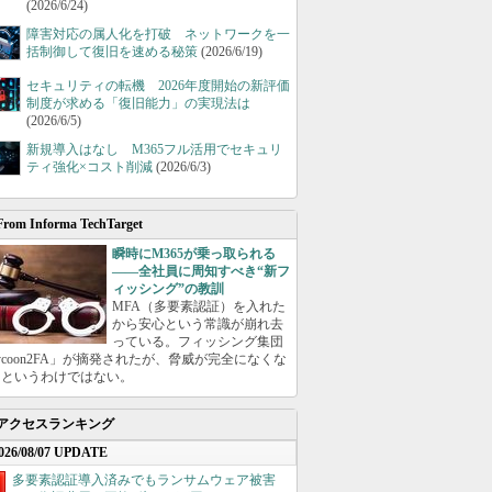
(2026/6/24)
障害対応の属人化を打破 ネットワークを一
括制御して復旧を速める秘策
(2026/6/19)
セキュリティの転機 2026年度開始の新評価
制度が求める「復旧能力」の実現法は
(2026/6/5)
新規導入はなし M365フル活用でセキュリ
ティ強化×コスト削減
(2026/6/3)
From Informa TechTarget
瞬時にM365が乗っ取られる
――全社員に周知すべき“新フ
ィッシング”の教訓
MFA（多要素認証）を入れた
から安心という常識が崩れ去
っている。フィッシング集団
ycoon2FA」が摘発されたが、脅威が完全になくな
たというわけではない。
アクセスランキング
026/08/07 UPDATE
多要素認証導入済みでもランサムウェア被害