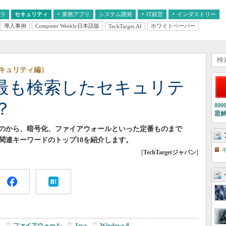
フラ
セキュリティ
業務アプリ
システム開発
IT経営
インダストリー
導入事例
Computer Weekly日本語版
ホワイトペーパー
TechTarget.AI
AI
経営とIT
医療IT
中堅・中小企業とIT
教育IT
セキュリティ編）
が最も検索したセキュリテ
？
80
題
のから、暗号化、ファイアウォールといった定番ものまで
ィ関連キーワードのトップ10を紹介します。
[
TechTargetジャパン
]
|
ファイアウォール
|
Java
|
Windows 8