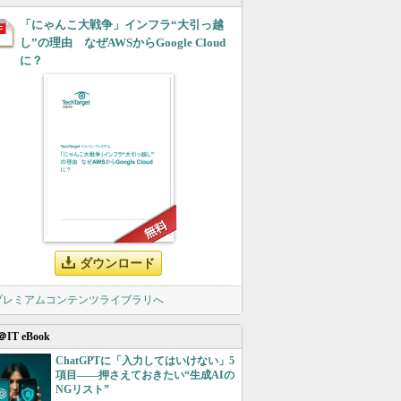
「にゃんこ大戦争」インフラ“大引っ越
し”の理由 なぜAWSからGoogle Cloud
に？
ダウンロード
 プレミアムコンテンツライブラリへ
＠IT eBook
ChatGPTに「入力してはいけない」5
項目――押さえておきたい“生成AIの
NGリスト”