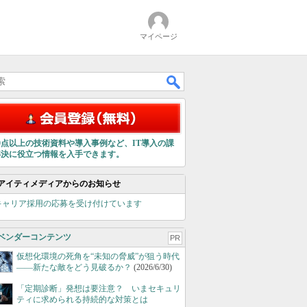
マイページ
00点以上の技術資料や導入事例など、IT導入の課
解決に役立つ情報を入手できます。
アイティメディアからのお知らせ
キャリア採用の応募を受け付けています
ベンダーコンテンツ
PR
仮想化環境の死角を“未知の脅威”が狙う時代
――新たな敵をどう見破るか？
(2026/6/30)
「定期診断」発想は要注意？ いまセキュリ
ティに求められる持続的な対策とは