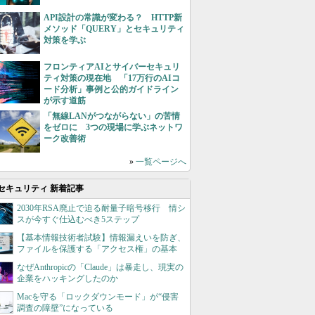
API設計の常識が変わる？ HTTP新
メソッド「QUERY」とセキュリティ
対策を学ぶ
フロンティアAIとサイバーセキュリ
ティ対策の現在地 「17万行のAIコ
ード分析」事例と公的ガイドライン
が示す道筋
「無線LANがつながらない」の苦情
をゼロに 3つの現場に学ぶネットワ
ーク改善術
»
一覧ページへ
セキュリティ 新着記事
2030年RSA廃止で迫る耐量子暗号移行 情シ
スが今すぐ仕込むべき5ステップ
【基本情報技術者試験】情報漏えいを防ぎ、
ファイルを保護する「アクセス権」の基本
なぜAnthropicの「Claude」は暴走し、現実の
企業をハッキングしたのか
Macを守る「ロックダウンモード」が“侵害
調査の障壁”になっている