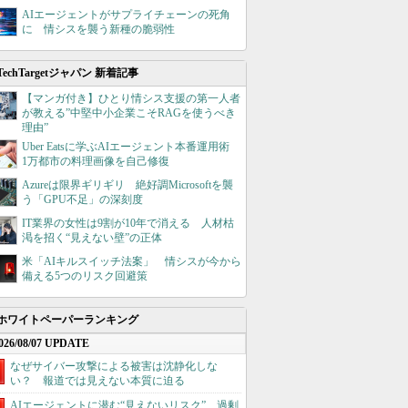
AIエージェントがサプライチェーンの死角
に 情シスを襲う新種の脆弱性
TechTargetジャパン 新着記事
【マンガ付き】ひとり情シス支援の第一人者
が教える”中堅中小企業こそRAGを使うべき
理由”
Uber Eatsに学ぶAIエージェント本番運用術
1万都市の料理画像を自己修復
Azureは限界ギリギリ 絶好調Microsoftを襲
う「GPU不足」の深刻度
IT業界の女性は9割が10年で消える 人材枯
渇を招く“見えない壁”の正体
米「AIキルスイッチ法案」 情シスが今から
備える5つのリスク回避策
ホワイトペーパーランキング
026/08/07 UPDATE
なぜサイバー攻撃による被害は沈静化しな
い？ 報道では見えない本質に迫る
AIエージェントに潜む“見えないリスク”、過剰