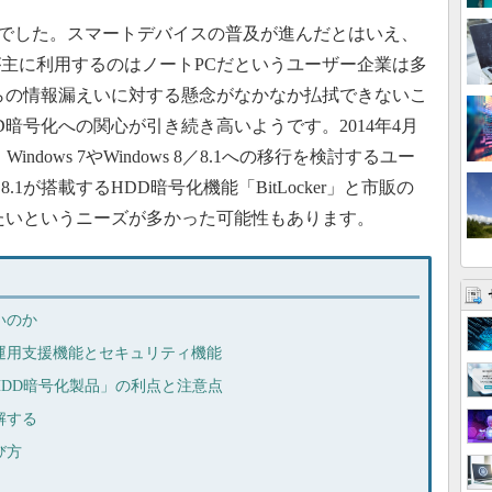
でした。スマートデバイスの普及が進んだとはいえ、
主に利用するのはノートPCだというユーザー企業は多
らの情報漏えいに対する懸念がなかなか払拭できないこ
暗号化への関心が引き続き高いようです。2014年4月
indows 7やWindows 8／8.1への移行を検討するユー
／8.1が搭載するHDD暗号化機能「BitLocker」と市販の
たいというニーズが多かった可能性もあります。
いのか
運用支援機能とセキュリティ機能
販「HDD暗号化製品」の利点と注意点
解する
び方