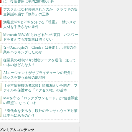
に 復旧費用は平均2億7000万円
アスクルはなぜ侵害されたのか クラウドの安
全神話を崩す「例外」の正体
満足度87%と28%を分ける「尊重」 情シスが
人材を手放さない条件
Microsoft 365の知られざる5つの裏口 パスワー
ドを変えても攻撃者は消えない
なぜAnthropicの「Claude」は暴走し、現実の企
業をハッキングしたのか
従業員の4割がAIに機密データを送信 送って
いるのはどんな人？
AIエージェントがサプライチェーンの死角に
情シスを襲う新種の脆弱性
【基本情報技術者試験】情報漏えいを防ぎ、フ
ァイルを保護する「アクセス権」の基本
Macを守る「ロックダウンモード」が“侵害調査
の障壁”になっている
「身代金を支払う」以外のランサムウェア対策
は本当にあるのか？
プレミアムコンテンツ