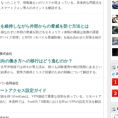
となったことで、情報漏えいのリスクが高まっている。具体的な問題点を
人スマートフォン導入のポイントを解説する。
率を維持しながら外部からの脅威を防ぐ方法とは
を損なわずに外部の脅威を防げるセキュリティ体制の構築は急務の課題
デバイス管理）とMTD（モバイル脅威防御）を組み合わせた対策を紹介
株式会社
来志向の働き方への移行はどう進むのか？
アジア太平洋地域では48％が導入済み、残りも試験運用や検討段階にあるとい
の調査結果から、競争力維持とリスク回避のための戦略について解説する。
2
パン合同会社
VPNリモートアクセス設定ガイド
持つFortiGateは、VPN接続で重要な役割を担っている。リモートア
だ。本資料では、FortiOS 7.6環境におけるIPsec VPNの設定方法を解説