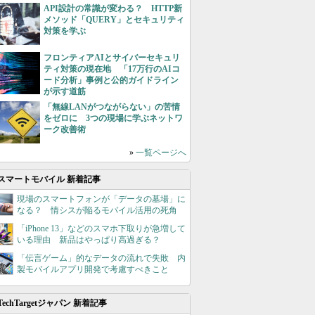
API設計の常識が変わる？ HTTP新
メソッド「QUERY」とセキュリティ
対策を学ぶ
フロンティアAIとサイバーセキュリ
ティ対策の現在地 「17万行のAIコ
ード分析」事例と公的ガイドライン
が示す道筋
「無線LANがつながらない」の苦情
をゼロに 3つの現場に学ぶネットワ
ーク改善術
»
一覧ページへ
スマートモバイル 新着記事
現場のスマートフォンが「データの墓場」に
なる？ 情シスが陥るモバイル活用の死角
「iPhone 13」などのスマホ下取りが急増して
いる理由 新品はやっぱり高過ぎる？
「伝言ゲーム」的なデータの流れで失敗 内
製モバイルアプリ開発で考慮すべきこと
TechTargetジャパン 新着記事