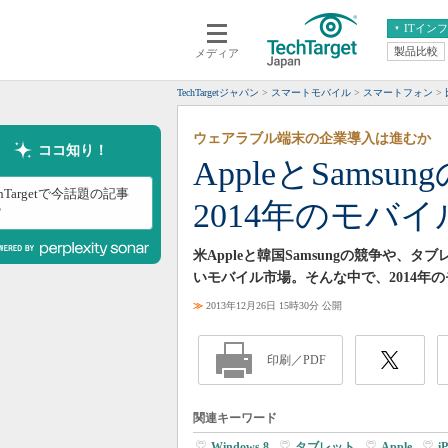
ITイン
製品比較
メディア
クラウド
エンタープライズ
ERP
仮想化
TechTargetジャパン
スマートモバイル
スマートフォン
データ分析
サーバ＆ストレージ
ウェアラブル端末の企業導入は進むか
CX
スマートモバイル
ココ知り！
AppleとSam
情報系システム
ネットワーク
chTargetで今話題の記事
2014年のモバ
システム運用管理
？
米Appleと韓国Samsungの競争や
いモバイル市場。そんな中で、2014年
≫
2013年12月26日 15時30分 公開
印刷／PDF
関連キーワード
Windows 8
|
タブレット
|
Apple
|
i