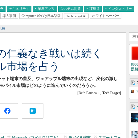
フラ
セキュリティ
業務アプリ
システム開発
IT経営
インダストリー
導入事例
Computer Weekly日本語版
ホワイトペーパー
TechTarget.AI
AI
経営とIT
医療IT
中堅・中小企業とIT
教育IT
比較
sungの仁義なき戦いは続く
イル市場を占う
80
題
、タブレット端末の普及、ウェアラブル端末の出現など、変化の激し
のモバイル市場はどのように進んでいくのだろうか。
[Beth Pariseau，
TechTarget
]
Pad
|
Microsoft（マイクロソフト）
|
モバイル端末
|
スマートフォ