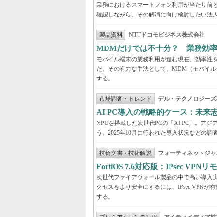
業務におけるスマートフォン利用が当たり前
確認しながら、その解消に向け検討したい法
製品資料
NTTドコモビジネス株式会社
MDMだけでは不十分？ 業務効
モバイル端末の業務利用が進む現在、効率性
だ。その有力な手法として、MDM（モバイル
する。
市場調査・トレンド
デル・テクノロジーズ
AI PC導入の戦略的ケース：未
NPUを搭載した次世代PCの「AI PC」。
う。2025年10月に行われた導入状況など
技術文書・技術解説
フォーティネットジャ
FortiOS 7.6対応版：IPsec 
次世代ファイアウォール製品の中で高い導入実績を
クセスをより安全にするには、IPsec VPNが有効
する。