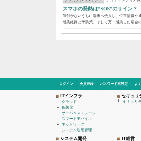
プレミアムコンテンツ
アイティメディア株
スマホの発熱は“SOS”のサイン
気付かないうちに端末へ侵入し、位置情報や
感染経路と予防策、そして万一感染した場合
ログイン
会員登録
パスワード再設定
よ
ITインフラ
セキュリ
クラウド
セキュリ
仮想化
サーバ＆ストレージ
スマートモバイル
ネットワーク
システム運用管理
システム開発
IT経営