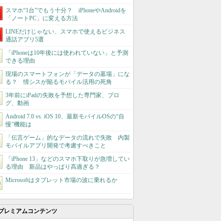
スマホ“1台”でもう十分？ iPhoneやAndroidを
「ノートPC」に変える方法
LINEだけじゃない、スマホで使えるビジネス
通話アプリ5選
「iPhoneは10年後には使われていない」と予測
できる理由
現場のスマートフォンが「データの墓場」にな
る？ 情シスが陥るモバイル活用の死角
3年前にiPadの失敗を予想した専門家、ブロ
グ、動画
Android 7.0 vs. iOS 10、最新モバイルOSの“自
慢”機能は
「伝言ゲーム」的なデータの流れで失敗 内製
モバイルアプリ開発で考慮すべきこと
「iPhone 13」などのスマホ下取りが急増してい
る理由 新品はやっぱり高過ぎる？
Microsoftはタブレット市場の波に乗れるか
プレミアムコンテンツ