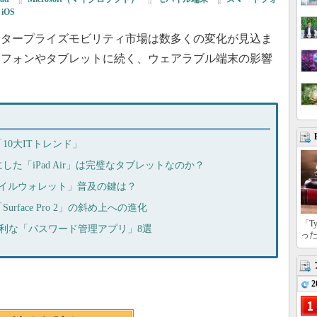
iOS
ンタープライズモビリティ市場は数多くの変化が見込ま
トフォンやタブレットに続く、ウェアラブル端末の影響
10大ITトレンド」
た「iPad Air」は完璧なタブレットなのか？
バイルウォレット」普及の鍵は？
face Pro 2」の斜め上への進化
「T
当に便利な「パスワード管理アプリ」8選
っ
2