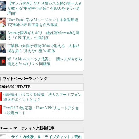
【マンガ付き】ひとり情シス支援の第一人者
が教える”中堅中小企業こそRAGを使うべき
理由”
Uber Eatsに学ぶAIエージェント本番運用術
1万都市の料理画像を自己修復
Azureは限界ギリギリ 絶好調Microsoftを襲
う「GPU不足」の深刻度
IT業界の女性は9割が10年で消える 人材枯
渇を招く“見えない壁”の正体
米「AIキルスイッチ法案」 情シスが今から
備える5つのリスク回避策
ホワイトペーパーランキング
026/08/09 UPDATE
情報漏えいリスクを軽減、法人スマートフォン
導入のポイントとは？
FortiOS 7.6対応版：IPsec VPNリモートアクセ
ス設定ガイド
ITmedia マーケティング新着記事
「サイト内検索」＆「ライブチャット」売れ