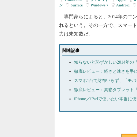
ン
|
Surface
|
Windows 7
|
Android
|
専門家らによると、2014年のエ
れるという。その一方で、スマー
力は未知数だ。
関連記事
知らないと恥ずかしい2014年の「
徹底レビュー：軽さと速さを手にし
スマホ1台で財布いらず、「モ
徹底レビュー：異彩タブレット「Sur
iPhone／iPadで使いたい本