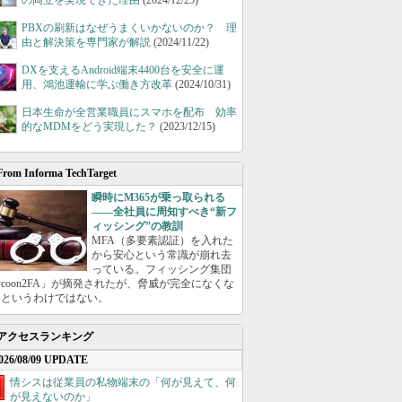
の両立を実現できた理由
(2024/12/25)
PBXの刷新はなぜうまくいかないのか？ 理
由と解決策を専門家が解説
(2024/11/22)
DXを支えるAndroid端末4400台を安全に運
用、鴻池運輸に学ぶ働き方改革
(2024/10/31)
日本生命が全営業職員にスマホを配布 効率
的なMDMをどう実現した？
(2023/12/15)
From Informa TechTarget
瞬時にM365が乗っ取られる
――全社員に周知すべき“新フ
ィッシング”の教訓
MFA（多要素認証）を入れた
から安心という常識が崩れ去
っている。フィッシング集団
ycoon2FA」が摘発されたが、脅威が完全になくな
たというわけではない。
アクセスランキング
026/08/09 UPDATE
情シスは従業員の私物端末の「何が見えて、何
が見えないのか」