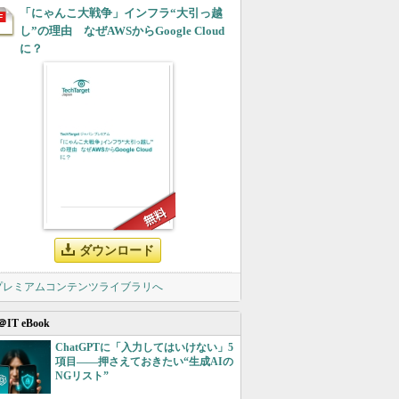
「にゃんこ大戦争」インフラ“大引っ越
し”の理由 なぜAWSからGoogle Cloud
に？
ダウンロード
 プレミアムコンテンツライブラリへ
＠IT eBook
ChatGPTに「入力してはいけない」5
項目――押さえておきたい“生成AIの
NGリスト”