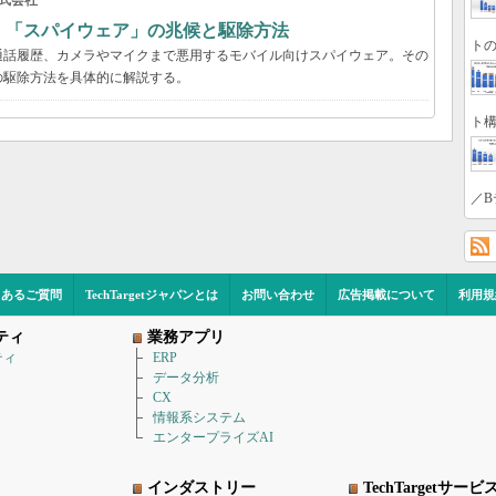
式会社
？ 「スパイウェア」の兆候と駆除方法
トの
通話履歴、カメラやマイクまで悪用するモバイル向けスパイウェア。その
の駆除方法を具体的に解説する。
ト構
／B
くあるご質問
TechTargetジャパンとは
お問い合わせ
広告掲載について
利用規
ティ
業務アプリ
ティ
ERP
データ分析
CX
情報系システム
エンタープライズAI
インダストリー
TechTargetサービ