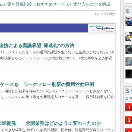
テム17選を徹底比較！おすすめサービスと選び方のコツを解説
k連携による稟議承認“爆速化”の方法
フローシステムだが、その運用に課題を抱えている企業は少なくない。導
の解決策となるチャットツールとの連携について、2社の事例を交え解説
るケースも ワークフロー刷新の費用対効果例
ら、期待した効果を得られていないワークフローシステムも少なくない。
目し、システムの乗り換えや新規導入のケースを基に、費用対効果を紹介
2
市民開発」 承認業務はどのように変わったのか
」で大きな成果を上げている武州製薬。同社は、現場部門が自らワークフ