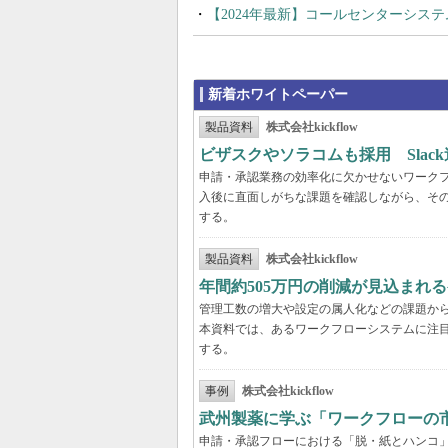
【2024年最新】コールセンターシス
新着ホワイトペーパー
製品資料
株式会社kickflow
ビザスクやソラコムも採用 Slac
申請・承認業務の効率化に欠かせないワーク
入後に直面しがちな課題を確認しながら、そ
する。
製品資料
株式会社kickflow
年間約505万円の削減が見込まれ
管理工数の増大や設定の属人化などの課題か
本資料では、あるワークフローシステムに注
する。
事例
株式会社kickflow
武州製薬に学ぶ「ワークフローの
申請・承認フローにおける「脱・紙とハンコ