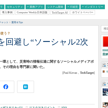
フラ
セキュリティ
業務アプリ
システム開発
IT経営
インダストリー
導入事例
Computer Weekly日本語版
ホワイトペーパー
TechTarget.AI
AI
経営とIT
医療IT
中堅・中小企業とIT
教育IT
チャット
運用＆Tips
どう使う？
を回避し“ソーシャル2次
は
80
題
一環として、災害時の情報伝達に関するソーシャルメディアポ
。その理由を専門家に聞いた。
[Paul Kirvan，
TechTarget
]
ィザスタリカバリ
|
リスクマネジメント
|
SNS