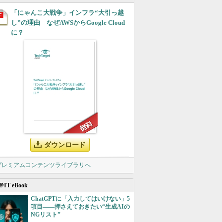
「にゃんこ大戦争」インフラ“大引っ越
し”の理由 なぜAWSからGoogle Cloud
に？
ダウンロード
 プレミアムコンテンツライブラリへ
＠IT eBook
ChatGPTに「入力してはいけない」5
項目――押さえておきたい“生成AIの
NGリスト”