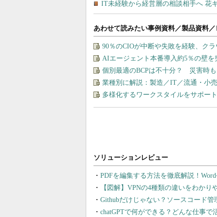
あわせて読みたい事例資料／製品資料／
90％のCIOが中断や失敗を経験、ク
AIエージェント本番導入約5％の壁を
個別最適のBCPは不十分？ 災害時
業種別に解説：製造／IT／流通・小
多様化するワークスタイルをサポート
PDFを編集する方法を徹底解説！Wor
【図解】VPNの4種類の違いをわか
Githubだけじゃない？ソースコード
chatGPTで何ができる？どんな仕事