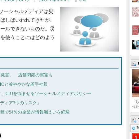
などのソーシャルメディアは災
しばしばいわれてきたが、
ロールできないものだ。災
アを使うことにはどのよう
S発言」 店舗閉鎖の実害も
IOと冷ややかな若手社員
」CIOを悩ませるソーシャルメディアポリシー
「T
メディア3つのリスク」
っ
っかり投稿で94％の企業が情報漏えいを経験
2
う