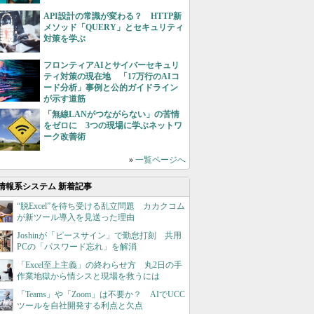
API設計の常識が変わる？ HTTP新
メソッド「QUERY」とセキュリティ
対策を学ぶ
フロンティアAIとサイバーセキュリ
ティ対策の現在地 「17万行のAIコ
ード分析」事例と公的ガイドライン
が示す道筋
「無線LANがつながらない」の苦情
をゼロに 3つの現場に学ぶネットワ
ーク改善術
»
一覧ページへ
情報系システム 新着記事
“脱Excel”を待ち受ける乱立問題 カカクコム
が新ツール導入を見送った理由
Joshinが「ピースサイン」で勤怠打刻 共用
PCの「パスワード忘れ」を解消
「Excel至上主義」の終わらせ方 丸2日の手
作業地獄から情シスと現場を救うには
「Teams」や「Zoom」は不要か？ AIでUCC
ツールを自社開発する利点と欠点