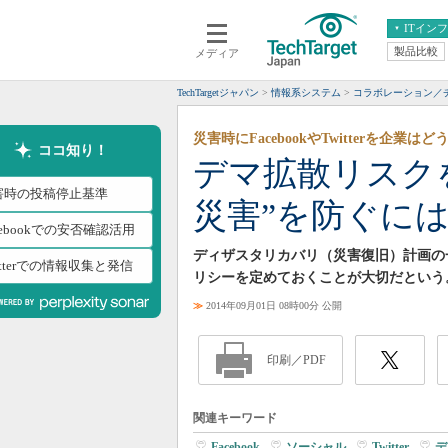
ITイン
製品比較
メディア
クラウド
エンタープライズ
ERP
仮想化
TechTargetジャパン
情報系システム
コラボレーション／
データ分析
サーバ＆ストレージ
災害時にFacebookやTwitterを企業は
CX
スマートモバイル
ココ知り！
デマ拡散リスク
情報系システム
ネットワーク
害時の投稿停止基準
災害”を防ぐに
システム運用管理
cebookでの安否確認活用
ディザスタリカバリ（災害復旧）計画の
itterでの情報収集と発信
リシーを定めておくことが大切だという
≫
2014年09月01日 08時00分 公開
印刷／PDF
関連キーワード
Facebook
|
ソーシャル
|
Twitter
|
デ