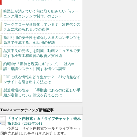
暗黙知が消えていく前に取り組みたい「eラー
ニング用コンテンツ制作」のヒント
ワークフローが形骸化している？ 次世代シス
テムに求められる3つの条件
商用利用の安全性を確保し大量のコンテンツを
高速で生成する、AI活用の秘訣
品質不良の見逃しを削減、動画マニュアルで実
現する検査工程教育の改善／実践術
約8割が「期待と現実にギャップ」 社内申
請・稟議システムに関する情シス調査
PDFに眠る情報をどう生かす？ AIで有益なイ
ンサイトを引き出す方法とは
製造現場の悩み 「手順書はあるのに正しい手
順が定着しない」状況を変えるには
ITmedia マーケティング新着記事
「サイト内検索」＆「ライブチャット」売れ
筋TOP5（2025年5月）
今週は、サイト内検索ツールとライブチャッ
国内売れ筋TOP5をそれぞれ紹介します。