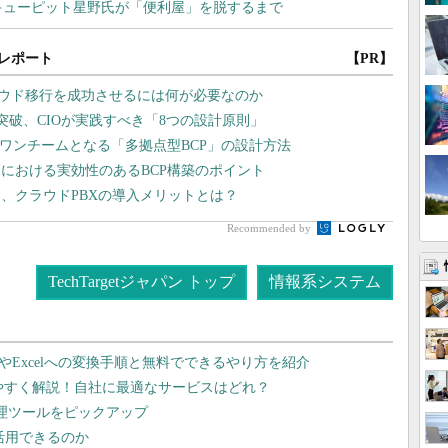
レポート
【PR】
ラウド移行を成功させるには何が必要なのか
突破、CIOが実践すべき「8つの設計原則」
もワンチームとなる「多拠点型BCP」の設計方法
売における実効性のあるBCP構築のポイント
、クラウドPBXの導入メリットとは？
Recommended by
TechTargetジャパン トップ
情報系システム
dやExcelへの変換手順と無料でできるやり方を紹介
りやすく解説！自社に最適なサービスはどれ？
管理ツールをピックアップ
で活用できるのか