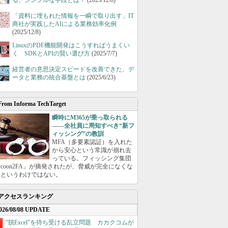
る、シンプルな手段とは？
(2025/12/8)
「資料に埋もれた情報を一瞬で取り出す」IT
商社が実践したAIによる業務効率化例
(2025/12/8)
LinuxのPDF機能開発はこうすればうまくい
く SDKとAPIの賢い選び方
(2025/7/7)
経営者の意思決定スピードを改善できた、デ
ータと業務の統合基盤とは
(2025/6/23)
From Informa TechTarget
瞬時にM365が乗っ取られる
――全社員に周知すべき“新フ
ィッシング”の教訓
MFA（多要素認証）を入れた
から安心という常識が崩れ去
っている。フィッシング集団
ycoon2FA」が摘発されたが、脅威が完全になくな
たというわけではない。
アクセスランキング
026/08/08 UPDATE
“脱Excel”を待ち受ける乱立問題 カカクコムが