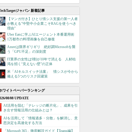
TechTargetジャパン 新着記事
【マンガ付き】ひとり情シス支援の第一人者
が教える”中堅中小企業こそRAGを使うべき
理由”
Uber Eatsに学ぶAIエージェント本番運用術
1万都市の料理画像を自己修復
Azureは限界ギリギリ 絶好調Microsoftを襲
う「GPU不足」の深刻度
IT業界の女性は9割が10年で消える 人材枯
渇を招く“見えない壁”の正体
米「AIキルスイッチ法案」 情シスが今から
備える5つのリスク回避策
ホワイトペーパーランキング
026/08/08 UPDATE
AI活用を阻む「ナレッジの断片化」、成果を引
き出す情報活用の仕組みとは？
AIを活用して「情報過多・分散」を解消し、意
思決定を高速化する方法
「Microsoft 365」徹底解説ガイド【Teams編】