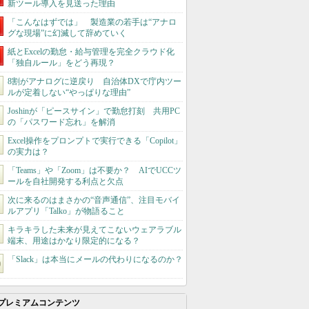
新ツール導入を見送った理由
「こんなはずでは」 製造業の若手は“アナロ
グな現場”に幻滅して辞めていく
紙とExcelの勤怠・給与管理を完全クラウド化
「独自ルール」をどう再現？
8割がアナログに逆戻り 自治体DXで庁内ツー
ルが定着しない“やっぱりな理由”
Joshinが「ピースサイン」で勤怠打刻 共用PC
の「パスワード忘れ」を解消
Excel操作をプロンプトで実行できる「Copilot」
の実力は？
「Teams」や「Zoom」は不要か？ AIでUCCツ
ールを自社開発する利点と欠点
次に来るのはまさかの“音声通信”、注目モバイ
ルアプリ「Talko」が物語ること
キラキラした未来が見えてこないウェアラブル
端末、用途はかなり限定的になる？
「Slack」は本当にメールの代わりになるのか？
プレミアムコンテンツ