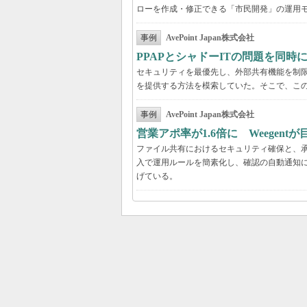
ローを作成・修正できる「市民開発」の運用
事例
AvePoint Japan株式会社
PPAPとシャドーITの問題を同時に解
セキュリティを最優先し、外部共有機能を制
を提供する方法を模索していた。そこで、こ
事例
AvePoint Japan株式会社
営業アポ率が1.6倍に Weegen
ファイル共有におけるセキュリティ確保と、承認
入で運用ルールを簡素化し、確認の自動通知に
げている。