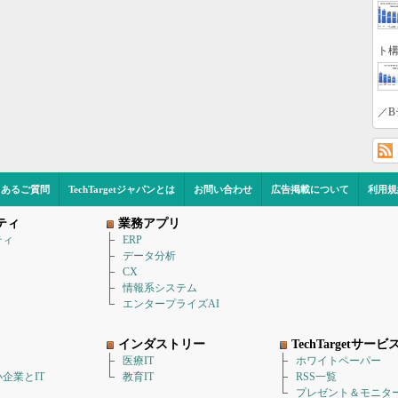
ト構
／B
くあるご質問
TechTargetジャパンとは
お問い合わせ
広告掲載について
利用規
ティ
業務アプリ
ティ
ERP
データ分析
CX
情報系システム
エンタープライズAI
インダストリー
TechTargetサービ
医療IT
ホワイトペーパー
企業とIT
教育IT
RSS一覧
プレゼント＆モニタ