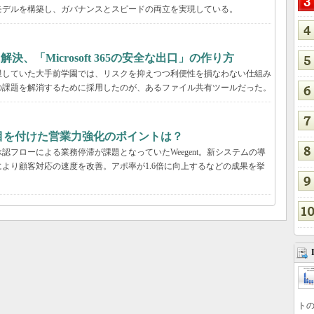
モデルを構築し、ガバナンスとスピードの両立を実現している。
決、「Microsoft 365の安全な出口」の作り方
限していた大手前学園では、リスクを抑えつつ利便性を損なわない仕組み
の課題を解消するために採用したのが、あるファイル共有ツールだった。
tが目を付けた営業力強化のポイントは？
フローによる業務停滞が課題となっていたWeegent。新システムの導
より顧客対応の速度を改善。アポ率が1.6倍に向上するなどの成果を挙
トの