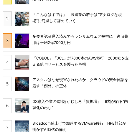
「こんなはずでは」 製造業の若手は“アナログな現
場”に幻滅して辞めていく
多要素認証導入済みでもランサムウェア被害に 復旧費
用は平均2億7000万円
「COBOL」「JCL」計7000本のAWS移行 2000社を支
える給与サービスを襲った危機
アスクルはなぜ侵害されたのか クラウドの安全神話を
崩す「例外」の正体
DX導入企業の3割超がむしろ「負担増」 9割が陥る“内
製化のわな”
Broadcom値上げで加速するVMware移行 HPE幹部が
明かすAI時代の備え