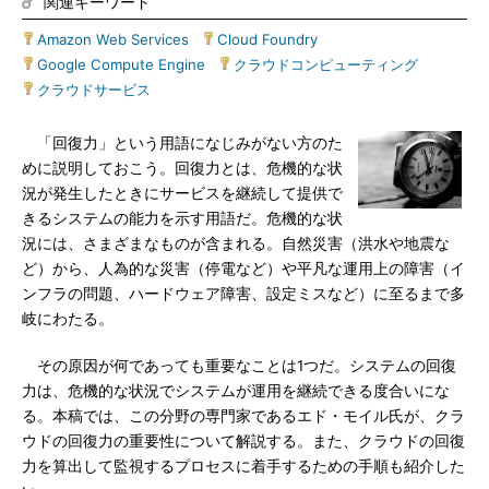
関連キーワード
Amazon Web Services
|
Cloud Foundry
|
Google Compute Engine
|
クラウドコンピューティング
|
クラウドサービス
「回復力」という用語になじみがない方のた
めに説明しておこう。回復力とは、危機的な状
況が発生したときにサービスを継続して提供で
きるシステムの能力を示す用語だ。危機的な状
況には、さまざまなものが含まれる。自然災害（洪水や地震な
ど）から、人為的な災害（停電など）や平凡な運用上の障害（イ
ンフラの問題、ハードウェア障害、設定ミスなど）に至るまで多
岐にわたる。
その原因が何であっても重要なことは1つだ。システムの回復
力は、危機的な状況でシステムが運用を継続できる度合いにな
る。本稿では、この分野の専門家であるエド・モイル氏が、クラ
ウドの回復力の重要性について解説する。また、クラウドの回復
力を算出して監視するプロセスに着手するための手順も紹介した