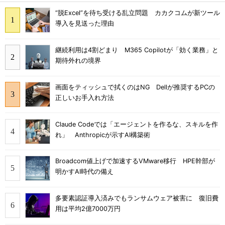
“脱Excel”を待ち受ける乱立問題 カカクコムが新ツール
導入を見送った理由
継続利用は4割どまり M365 Copilotが「効く業務」と
期待外れの境界
画面をティッシュで拭くのはNG Dellが推奨するPCの
正しいお手入れ方法
Claude Codeでは「エージェントを作るな、スキルを作
れ」 Anthropicが示すAI構築術
Broadcom値上げで加速するVMware移行 HPE幹部が
明かすAI時代の備え
多要素認証導入済みでもランサムウェア被害に 復旧費
用は平均2億7000万円