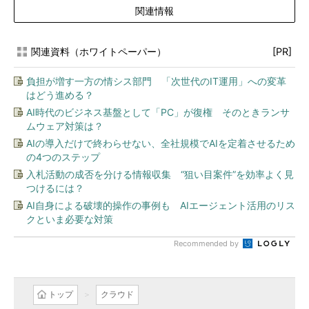
関連情報
関連資料（ホワイトペーパー）
[PR]
負担が増す一方の情シス部門 「次世代のIT運用」への変革
はどう進める？
AI時代のビジネス基盤として「PC」が復権 そのときランサ
ムウェア対策は？
AIの導入だけで終わらせない、全社規模でAIを定着させるため
の4つのステップ
入札活動の成否を分ける情報収集 “狙い目案件”を効率よく見
つけるには？
AI自身による破壊的操作の事例も AIエージェント活用のリス
クといま必要な対策
Recommended by
トップ
クラウド