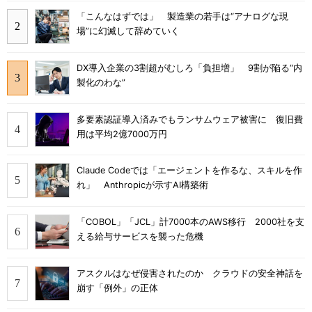
「こんなはずでは」 製造業の若手は“アナログな現
場”に幻滅して辞めていく
DX導入企業の3割超がむしろ「負担増」 9割が陥る“内
製化のわな”
多要素認証導入済みでもランサムウェア被害に 復旧費
用は平均2億7000万円
Claude Codeでは「エージェントを作るな、スキルを作
れ」 Anthropicが示すAI構築術
「COBOL」「JCL」計7000本のAWS移行 2000社を支
える給与サービスを襲った危機
アスクルはなぜ侵害されたのか クラウドの安全神話を
崩す「例外」の正体