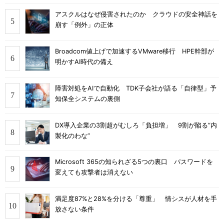
アスクルはなぜ侵害されたのか クラウドの安全神話を
崩す「例外」の正体
Broadcom値上げで加速するVMware移行 HPE幹部が
明かすAI時代の備え
障害対処をAIで自動化 TDK子会社が語る「自律型」予
知保全システムの裏側
DX導入企業の3割超がむしろ「負担増」 9割が陥る“内
製化のわな”
Microsoft 365の知られざる5つの裏口 パスワードを
変えても攻撃者は消えない
満足度87%と28%を分ける「尊重」 情シスが人材を手
放さない条件