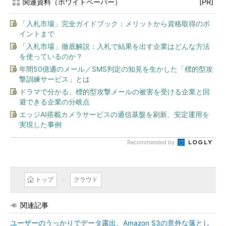
関連資料（ホワイトペーパー）
[PR]
「入札市場」完全ガイドブック：メリットから資格取得のポ
イントまで
「入札市場」徹底解説：入札で結果を出す企業はどんな方法
を使っているのか？
年間50億通のメール／SMS判定の知見を生かした「標的型攻
撃訓練サービス」とは
ドラマで分かる、標的型攻撃メールの被害を受ける企業と回
避できる企業の分岐点
エッジAI搭載カメラサービスの通信基盤を刷新、安定運用を
実現した事例
Recommended by
トップ
クラウド
関連記事
ユーザーのうっかりでデータ露出、Amazon S3の意外な落とし