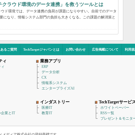
チクラウド環境のデータ連携」を救うツールとは
ラウド環境では、データ連携の負荷が課題になりやすい。自前でのデータ
必要になり、情報システム部門の負担も大きくなる。この課題の解消策と
くあるご質問
TechTargetジャパンとは
お問い合わせ
広告掲載について
利用規
ティ
業務アプリ
ティ
ERP
データ分析
CX
情報系システム
エンタープライズAI
インダストリー
TechTargetサービ
医療IT
ホワイトペーパー
企業とIT
教育IT
RSS一覧
プレゼント＆モニタ
アイティメディア株式会社の登録商標です。