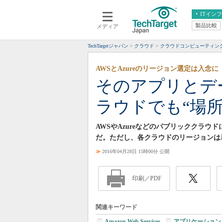
ITイン
製品比較
メディア
クラウド
エンタープライズ
ERP
仮想化
TechTargetジャパン
クラウド
クラウドコンピューティン
データ分析
サーバ＆ストレージ
AWSとAzureのリージョン選定は入念に
CX
スマートモバイル
そのアプリとデ
情報系システム
ネットワーク
ラウドでも“場
システム運用管理
AWSやAzureなどのパブリッククラ
だ。ただし、各クラウドのリージョンは
≫
2016年04月28日 15時00分 公開
印刷／PDF
関連キーワード
Amazon Web Services
|
アプリケーション