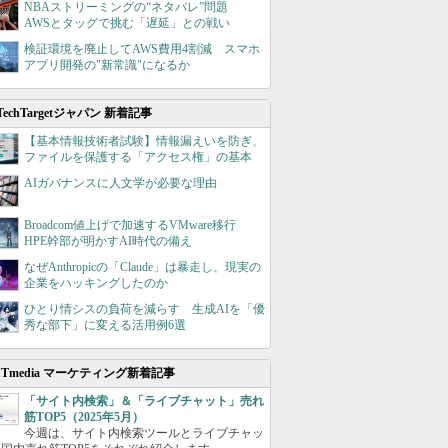
NBAストリーミングの“ネタバレ”問題
AWSとタッグで挑む「遅延」との戦い
検証環境を廃止してAWS費用4割減 スマホ
アプリ開発の"新常識"になるか
TechTargetジャパン 新着記事
【基本情報技術者試験】情報漏えいを防ぎ、
ファイルを保護する「アクセス権」の基本
AIガバナンスに人文学が必要な理由
Broadcom値上げで加速するVMware移行
HPE幹部が明かすAI時代の備え
なぜAnthropicの「Claude」は暴走し、現実の
企業をハッキングしたのか
ひとり情シスの負荷を減らす 生成AIを「優
秀な部下」に変える活用例6選
ITmedia マーケティング新着記事
「サイト内検索」＆「ライブチャット」売れ
筋TOP5（2025年5月）
今週は、サイト内検索ツールとライブチャッ