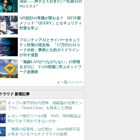
項目――押さえておきたい“生成AIの
NGリスト”
API設計の常識が変わる？ HTTP新
メソッド「QUERY」とセキュリティ
対策を学ぶ
フロンティアAIとサイバーセキュリ
ティ対策の現在地 「17万行のAIコ
ード分析」事例と公的ガイドライン
が示す道筋
「無線LANがつながらない」の苦情
をゼロに 3つの現場に学ぶネットワ
ーク改善術
»
一覧ページへ
クラウド 新着記事
オンプレ保守切れの恐怖 地銀協が次期イン
フラに「Oracle Cloud」を指名した理由
レガシー移行ツール6選 AWS、IBM製品は
何ができて何ができないのか
「無限の拡張性」は幻想か Azure供給不足
が突きつけるマルチクラウドの必然