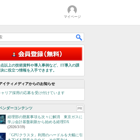
マイページ
00点以上の技術資料や導入事例など、IT導入の課
解決に役立つ情報を入手できます。
アイティメディアからのお知らせ
キャリア採用の応募を受け付けています
ベンダーコンテンツ
PR
経理部の懸案事項も次々に解消 東京ガスに
学ぶ会計基盤刷新から始める経理DX
(2026/3/19)
「GPUクラスタ」利用のハードルを大幅に引