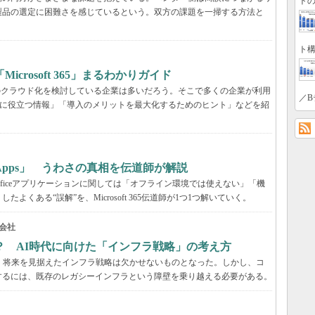
トの
製品の選定に困難さを感じているという。双方の課題を一掃する方法と
ト構
rosoft 365」まるわかりガイド
境のクラウド化を検討している企業は多いだろう。そこで多くの企業が利用
／B
ービス選定に役立つ情報」「導入のメリットを最大化するためのヒント」などを紹
65 Apps」 うわさの真相を伝道師が解説
が、Officeアプリケーションに関しては「オフライン環境では使えない」「機
くある“誤解”を、Microsoft 365伝道師が1つ1つ解いていく。
会社
？ AI時代に向けた「インフラ戦略」の考え方
、将来を見据えたインフラ戦略は欠かせないものとなった。しかし、コ
するには、既存のレガシーインフラという障壁を乗り越える必要がある。