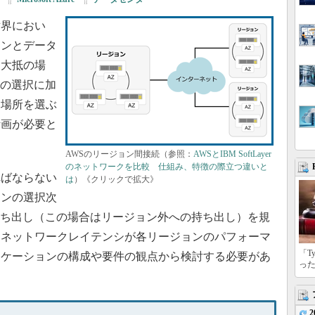
界におい
ョンとデータ
。大抵の場
者の選択に加
る場所を選ぶ
計画が必要と
AWSのリージョン間接続（参照：
AWSとIBM SoftLayer
のネットワークを比較 仕組み、特徴の際立つ違いと
ばならない
は
）《クリックで拡大》
ョンの選択次
持ち出し（この場合はリージョン外への持ち出し）を規
たネットワークレイテンシが各リージョンのパフォーマ
「T
リケーションの構成や要件の観点から検討する必要があ
っ
2