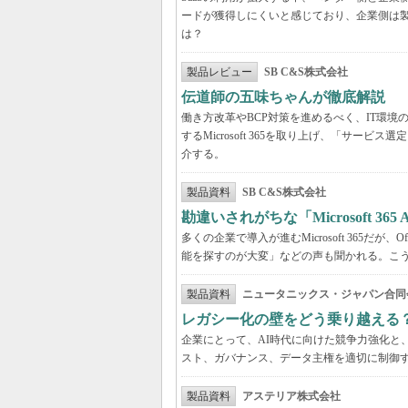
ードが獲得しにくいと感じており、企業側は
は？
製品レビュー
SB C&S株式会社
伝道師の五味ちゃんが徹底解説 「Mic
働き方改革やBCP対策を進めるべく、IT環
するMicrosoft 365を取り上げ、「サ
介する。
製品資料
SB C&S株式会社
勘違いされがちな「Microsoft 3
多くの企業で導入が進むMicrosoft 365だ
能を探すのが大変」などの声も聞かれる。こうしたよ
製品資料
ニュータニックス・ジャパン合同
レガシー化の壁をどう乗り越える
企業にとって、AI時代に向けた競争力強化と
スト、ガバナンス、データ主権を適切に制御
製品資料
アステリア株式会社