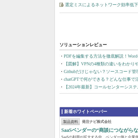
選定ミスによるネットワーク効率低下を
PDFを編集する方法を徹底解説！Wor
【図解】VPNの4種類の違いをわか
Githubだけじゃない？ソースコード
chatGPTで何ができる？どんな仕事
【2024年最新】コールセンターシス
新着ホワイトペーパー
製品資料
発注ナビ株式会社
SaaSベンダーの“商談につなが
SaaSの利用が拡大する中、ベンダー側と企