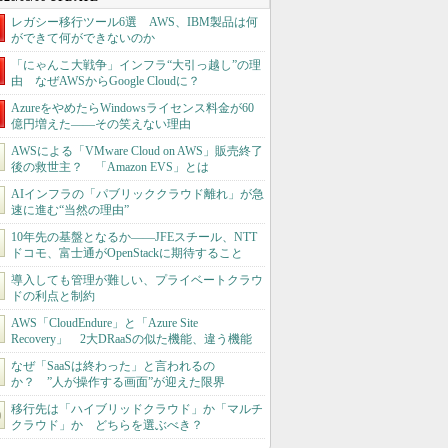
レガシー移行ツール6選 AWS、IBM製品は何
ができて何ができないのか
「にゃんこ大戦争」インフラ“大引っ越し”の理
由 なぜAWSからGoogle Cloudに？
AzureをやめたらWindowsライセンス料金が60
億円増えた――その笑えない理由
AWSによる「VMware Cloud on AWS」販売終了
後の救世主？ 「Amazon EVS」とは
AIインフラの「パブリッククラウド離れ」が急
速に進む“当然の理由”
10年先の基盤となるか――JFEスチール、NTT
ドコモ、富士通がOpenStackに期待すること
導入しても管理が難しい、プライベートクラウ
ドの利点と制約
AWS「CloudEndure」と「Azure Site
Recovery」 2大DRaaSの似た機能、違う機能
なぜ「SaaSは終わった」と言われるの
か？ ”人が操作する画面”が迎えた限界
移行先は「ハイブリッドクラウド」か「マルチ
クラウド」か どちらを選ぶべき？