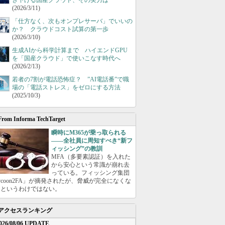
き下げる国産クラウド、その実力は
(2026/3/11)
「仕方なく、次もオンプレサーバ」でいいの
か？ クラウドコスト試算の第一歩
(2026/3/10)
生成AIから科学計算まで ハイエンドGPU
を「国産クラウド」で使いこなす時代へ
(2026/2/13)
若者の7割が電話恐怖症？ ”AI電話番”で職
場の「電話ストレス」をゼロにする方法
(2025/10/3)
From Informa TechTarget
瞬時にM365が乗っ取られる
――全社員に周知すべき“新フ
ィッシング”の教訓
MFA（多要素認証）を入れた
から安心という常識が崩れ去
っている。フィッシング集団
ycoon2FA」が摘発されたが、脅威が完全になくな
たというわけではない。
アクセスランキング
026/08/06 UPDATE