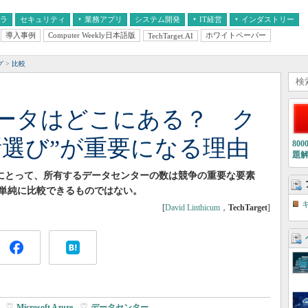
フラ
セキュリティ
業務アプリ
システム開発
IT経営
インダストリー
導入事例
Computer Weekly日本語版
ホワイトペーパー
TechTarget.AI
AI
経営とIT
医療IT
中堅・中小企業とIT
教育IT
グ
比較
ータはどこにある？ ク
所選び”が重要になる理由
80
題
ウドにとって、所有するデータセンターの数は競争の重要な要素
単純に比較できるものではない。
[
David Linthicum
，
TechTarget
]
|
Microsoft Azure
|
データセンター