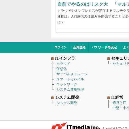
自前でやるのはリスク大 「マル
クラウドやオンプレミスが混在するマルチク
連携は、API連携の仕組みを開発することが
は？
ログイン
会員登録
パスワード再設定
よ
ITインフラ
セキュリ
クラウド
セキュリ
仮想化
サーバ＆ストレージ
スマートモバイル
ネットワーク
システム運用管理
システム開発
IT経営
システム開発
経営とIT
中堅・中小
ITmediaは