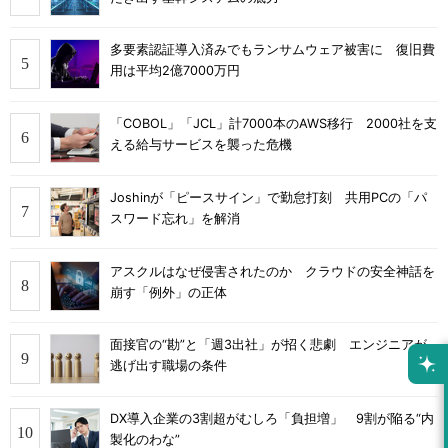
多要素認証導入済みでもランサムウェア被害に 復旧費
用は平均2億7000万円
「COBOL」「JCL」計7000本のAWS移行 2000社を支
える給与サービスを襲った危機
Joshinが「ピースサイン」で勤怠打刻 共用PCの「パ
スワード忘れ」を解消
アスクルはなぜ侵害されたのか クラウドの安全神話を
崩す「例外」の正体
面接官の“勘”と「週3出社」が招く悲劇 エンジニアが
逃げ出す職場の条件
DX導入企業の3割超がむしろ「負担増」 9割が陥る“内
製化のわな”