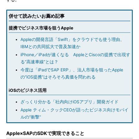
併せて読みたいお薦め記事
提携でビジネス市場を狙うApple
Appleの開発言語「Swift」をクラウドでも使う理由、
IBMとの共同拡大で普及加速か
iPhone／iPadが速くなる AppleとCiscoの提携で出現す
る“高速車線”とは？
今度は「iPadでSAP ERP」、法人市場を狙ったApple
の“iOS提携”はそろそろ真価を問われる
iOSのビジネス活用
ざっくり分かる「社内向けiOSアプリ」開発ガイド
Apple ティム・クックCEOが語ったビジネス向けモバイ
ルの“衝撃”
Apple×SAPのSDKで実現できること