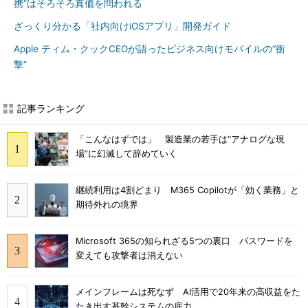
携”はそろそろ真価を問われる
ざっくり分かる「社内向けiOSアプリ」開発ガイド
Apple ティム・クックCEOが語ったビジネス向けモバイルの“衝
撃”
記事ランキング
「こんなはずでは」 製造業の若手は“アナログな現
場”に幻滅して辞めていく
継続利用は4割どまり M365 Copilotが「効く業務」と
期待外れの境界
Microsoft 365の知られざる5つの裏口 パスワードを
変えても攻撃者は消えない
メインフレームは死なず AI活用で20年来の高収益をた
たき出す基幹システムの底力