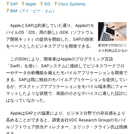
SAP
|
Apple
|
iOS
|
Cisco Systems
|
IBM（アイ・ビー・エム）
AppleとSAPは約束していた通り、Appleのモ
バイルOS「iOS」用の新しいSDK（ソフトウェ
ア開発キット）の提供を開始した。SAPの技術
新SDKでiOSのビジ
をベースとしたビジネスアプリを開発できる。
ネス利用は広がるか
このSDKにより、開発者はAppleのプログラミング言語
「Swift」を使い、SAPシステムに接続してビジネスワークフロ
ーやデータ分析機能を備えたモバイルアプリケーションを開発で
きる。SAPは既に独自のモバイルアプリケーションを提供してい
るが、デスクトップアプリケーションをモバイル端末用にフォー
マットしたような状態で、画面の小さなデバイスに適した設計に
はなっていなかった。
AppleはSAPとの協業により、ビジネス分野での存在感をより
高めることができると、調査会社VDC Research Groupのモバイ
ルソフトウェア担当ディレクター、エリック・クライン氏は指摘
する。