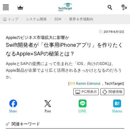
トップ
システム開発
SDK
業界＆市場動向
2017年4月12日
Appleのビジネス市場拡大に影響か
Swift開発者が「仕事用iPhoneアプリ」を作りたく
なるApple×SAPの秘策とは？
AppleとSAPの提携によって生まれた「iOS」向けのSDKは、
Apple製品が企業でより広く活用されるきっかけとなるのだろう
か。
[
Ramin Edmond
，TechTarget]
PC用表示
関連情報
Share
Post
LINE
Hatena
関連キーワード