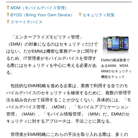
MDM（モバイルデバイス管理）
|
BYOD（Bring Your Own Device）
|
セキュリティ対策
|
スマートデバイス
「エンタープライズモビリティ管理」
（EMM）の対象になるのはセキュリティだけで
はない。だがEMMは機密な業務データに関与す
るため、IT管理者がモバイルデバイスを管理す
EMMの構成要素で
る際にはセキュリティを中心に考える必要があ
あるMAM、MDM、
MIMのセキュリティ
る。
機能をチェック
包括的なEMM戦略を進める企業は、業務で利用する全てのモ
バイルデバイスのセキュリティを確保するために、複数の管理手
法を組み合わせて採用することが少なくない。具体的には、「モ
バイルデバイス管理」（MDM）、「モバイルアプリケーション
管理」（MAM）、「モバイル情報管理」（MIM）だ。EMMのセ
キュリティに対するアプローチは、手法ごとに異なる。
管理者がEMM戦略にこれらの手法を取り入れる際は、多くの