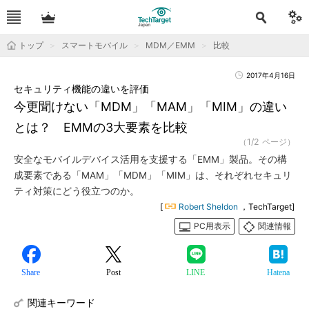
トップ
スマートモバイル
MDM／EMM
比較
2017年4月16日
セキュリティ機能の違いを評価
今更聞けない「MDM」「MAM」「MIM」の違い
とは？ EMMの3大要素を比較
（1/2 ページ）
安全なモバイルデバイス活用を支援する「EMM」製品。その構
成要素である「MAM」「MDM」「MIM」は、それぞれセキュリ
ティ対策にどう役立つのか。
[
Robert Sheldon
，TechTarget]
PC用表示
関連情報
Share
Post
LINE
Hatena
関連キーワード