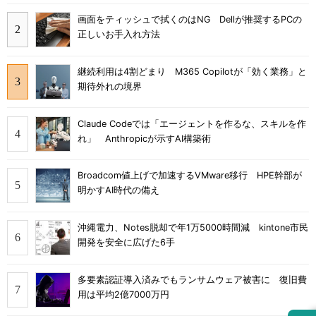
画面をティッシュで拭くのはNG Dellが推奨するPCの
正しいお手入れ方法
継続利用は4割どまり M365 Copilotが「効く業務」と
期待外れの境界
Claude Codeでは「エージェントを作るな、スキルを作
れ」 Anthropicが示すAI構築術
Broadcom値上げで加速するVMware移行 HPE幹部が
明かすAI時代の備え
沖縄電力、Notes脱却で年1万5000時間減 kintone市民
開発を安全に広げた6手
多要素認証導入済みでもランサムウェア被害に 復旧費
用は平均2億7000万円