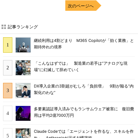
次のページへ
記事ランキング
継続利用は4割どまり M365 Copilotが「効く業務」と
期待外れの境界
「こんなはずでは」 製造業の若手は“アナログな現
場”に幻滅して辞めていく
DX導入企業の3割超がむしろ「負担増」 9割が陥る“内
製化のわな”
多要素認証導入済みでもランサムウェア被害に 復旧費
用は平均2億7000万円
Claude Codeでは「エージェントを作るな、スキルを作
れ」 Anthropicが示すAI構築術