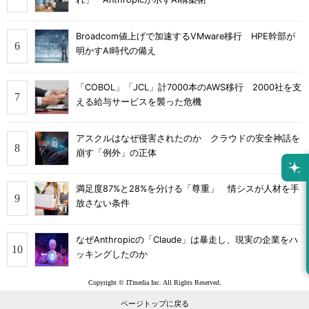
Broadcom値上げで加速するVMware移行 HPE幹部が
明かすAI時代の備え
「COBOL」「JCL」計7000本のAWS移行 2000社を支
える給与サービスを襲った危機
アスクルはなぜ侵害されたのか クラウドの安全神話を
崩す「例外」の正体
満足度87%と28%を分ける「尊重」 情シスが人材を手
放さない条件
なぜAnthropicの「Claude」は暴走し、現実の企業をハ
ッキングしたのか
Copyright © ITmedia Inc. All Rights Reserved.
ページトップに戻る