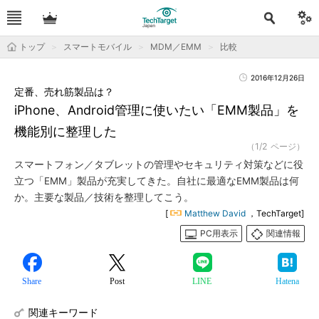
トップ
スマートモバイル
MDM／EMM
比較
2016年12月26日
定番、売れ筋製品は？
iPhone、Android管理に使いたい「EMM製品」を
機能別に整理した
（1/2 ページ）
スマートフォン／タブレットの管理やセキュリティ対策などに役
立つ「EMM」製品が充実してきた。自社に最適なEMM製品は何
か。主要な製品／技術を整理してこう。
[
Matthew David
，TechTarget]
PC用表示
関連情報
Share
Post
LINE
Hatena
関連キーワード