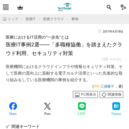
トップ
医療IT
医療クラウド
事例
2017年4月19日
医療におけるIT活用の“一歩先”とは
医療IT事例2選――「多職種協働」を踏まえたクラ
ウド利用、セキュリティ対策
（1/2 ページ）
医療機関におけるクラウドインフラや情報セキュリティ対策、そ
して医療の質向上に貢献する電子カルテ活用といった先進的な取
り組みをしている医療機関の事例を紹介する。
[
三浦優子
，著]
PC用表示
関連情報
Share
Post
LINE
Hatena
関連キーワード