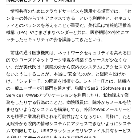
情報共有のためにクラウドサービスを活用する場面では、「セ
ンターの外からでもアクセスできる」という利便性と、セキュリ
ティとのバランスを考えることが重要だ。美代氏は情報処理推進
機構（IPA）やさまざまなベンダーと共に、医療機関の特性にマ
ッチしたセキュリティの姿を議論してきたという。
前述の通り医療機関は、ネットワークセキュリティを高める目
的でクローズドネットワーク環境を構築するケースが少なくな
い。だが美代氏は「病院の外から院内のシステムにアクセスでき
ないようにすることが、本当に“安全”なのか」と疑問を投げか
け、「シャドーIT」の問題を指摘する。シャドーITとは、組織内
の一般ユーザーがIT部門を通さず、独断でSaaS（Software as a
Service）やWebアプリケーションを利用したり、私物端末で業
務をしたりする行為のことだ。病院職員に、院外からメールを読
ませないようなシステムを構築しても、外部のWebメールサービ
スを勝手に業務利用される可能性はなくならない。同様に、たと
え院外から院内の情報システムにアクセスできないようにシステ
ムで制限しても、USBフラッシュメモリやファイル共有サービス
を利用してデータが持ち出される可能性がある。