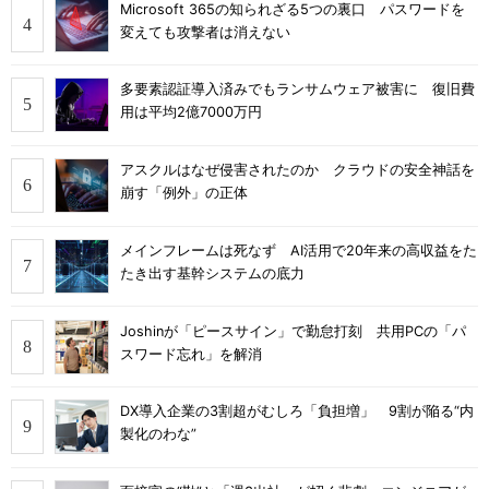
Microsoft 365の知られざる5つの裏口 パスワードを
変えても攻撃者は消えない
多要素認証導入済みでもランサムウェア被害に 復旧費
用は平均2億7000万円
アスクルはなぜ侵害されたのか クラウドの安全神話を
崩す「例外」の正体
メインフレームは死なず AI活用で20年来の高収益をた
たき出す基幹システムの底力
Joshinが「ピースサイン」で勤怠打刻 共用PCの「パ
スワード忘れ」を解消
DX導入企業の3割超がむしろ「負担増」 9割が陥る“内
製化のわな”