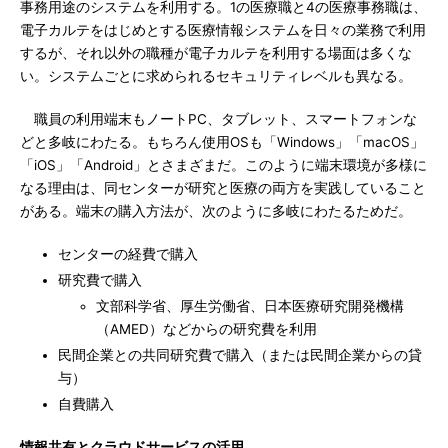
事務用途のシステムを利用する。1の医療職と4の医療事務職は、
電子カルテをはじめとする医療情報システムを日々の業務で利用
するが、それ以外の職種が電子カルテを利用する場面は多くな
い。システムごとに求められるセキュリティレベルも異なる。
職員の利用端末もノートPC、タブレット、スマートフォンな
どと多岐にわたる。もちろん使用OSも「Windows」「macOS」
「iOS」「Android」とさまざまだ。このように端末環境が多様に
なる理由は、同センターが研究と医療の両方を実践していること
がある。端末の購入方法が、次のように多岐にわたるためだ。
センターの経費で購入
研究費で購入
文部科学省、厚生労働省、日本医療研究開発機構
（AMED）などからの研究費を利用
民間企業との共同研究費で購入（または民間企業からの貸
与）
自費購入
情報共有とクラウドサービスの活用