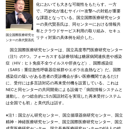
化においても大きな可能性をもたらす。一方
で、巧妙化が進むサイバー攻撃への対処が重要
な課題となっている。国立国際医療研究センタ
ーの美代賢吾氏は、同センターにおける情報共
有とクラウドサービス利用の取り組み、セキュ
国立国際医療研究セ
リティ対策の具体例を紹介した。
ンターの美代賢吾氏
国立国際医療研究センターは、国立高度専門医療研究センター
（注1）の1つ。フォーカスする診療領域は糖尿病関連疾患や感染
症（HIV：ヒト免疫不全ウイルスや肝炎など）、国際感染症
（SARS：重症急性呼吸器症候群やエボラ出血熱など）だ。国際
感染症の疑いがある患者の受診機会が多い医療機関であるだけ
に、受付には多言語対応の再来受付機を設置している。これは
NECと同センターの共同開発による設備で「病院情報システムと
連動し、かつ総合的に5カ国語対応を実現した再来受付システム
は全国でも初」と美代氏は話す。
※注1：国立がん研究センター、国立循環器病研究センター、国立
精神・神経医療研究センター、国立国際医療研究センター、国立
成育医療研究センター、国立長寿医療研究センターの6法人の総