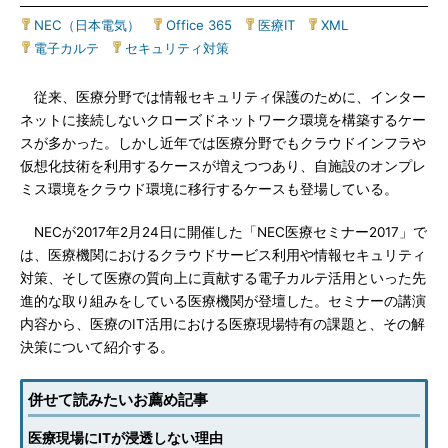
NEC（日本電気）
|
Office 365
|
医療IT
|
XML
|
電子カルテ
|
セキュリティ対策
従来、医療分野では情報セキュリティ保護のために、インター
ネットに接続しないクローズドネットワーク環境を構築するケー
スが多かった。しかし近年では医療分野でもクラウドインフラや
仮想化技術を利用するケースが増えつつあり、自施設のオンプレ
ミス環境をクラウド環境に移行するケースも登場している。
NECが2017年2月24日に開催した「NEC医療セミナー2017」で
は、医療機関におけるクラウドサービス利用や情報セキュリティ
対策、そして医療の質向上に貢献する電子カルテ活用といった先
進的な取り組みをしている医療機関が登壇した。セミナーの講演
内容から、医療のIT活用における医療現場特有の課題と、その解
決策について紹介する。
併せて読みたいお薦め記事
医療現場にITが浸透しない理由