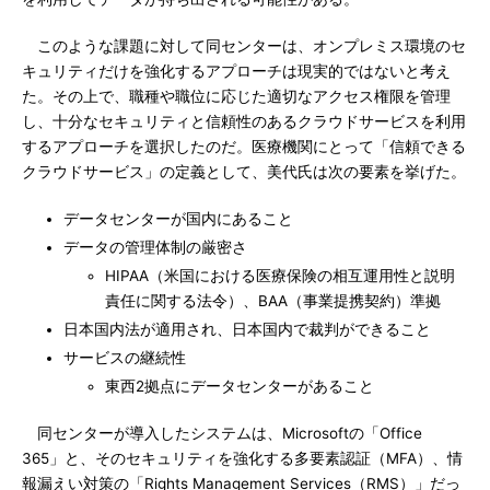
このような課題に対して同センターは、オンプレミス環境のセ
キュリティだけを強化するアプローチは現実的ではないと考え
た。その上で、職種や職位に応じた適切なアクセス権限を管理
し、十分なセキュリティと信頼性のあるクラウドサービスを利用
するアプローチを選択したのだ。医療機関にとって「信頼できる
クラウドサービス」の定義として、美代氏は次の要素を挙げた。
データセンターが国内にあること
データの管理体制の厳密さ
HIPAA（米国における医療保険の相互運用性と説明
責任に関する法令）、BAA（事業提携契約）準拠
日本国内法が適用され、日本国内で裁判ができること
サービスの継続性
東西2拠点にデータセンターがあること
同センターが導入したシステムは、Microsoftの「Office
365」と、そのセキュリティを強化する多要素認証（MFA）、情
報漏えい対策の「Rights Management Services（RMS）」だっ