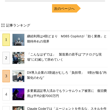
次のページへ
記事ランキング
継続利用は4割どまり M365 Copilotが「効く業務」と
期待外れの境界
「こんなはずでは」 製造業の若手は“アナログな現
場”に幻滅して辞めていく
DX導入企業の3割超がむしろ「負担増」 9割が陥る“内
製化のわな”
多要素認証導入済みでもランサムウェア被害に 復旧費
用は平均2億7000万円
Claude Codeでは「エージェントを作るな、スキルを作