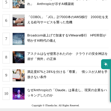
れ」 Anthropicが示すAI構築術
「COBOL」「JCL」計7000本のAWS移行 2000社を支
える給与サービスを襲った危機
Broadcom値上げで加速するVMware移行 HPE幹部が
明かすAI時代の備え
アスクルはなぜ侵害されたのか クラウドの安全神話を
崩す「例外」の正体
満足度87%と28%を分ける「尊重」 情シスが人材を手
放さない条件
なぜAnthropicの「Claude」は暴走し、現実の企業をハ
ッキングしたのか
Copyright © ITmedia Inc. All Rights Reserved.