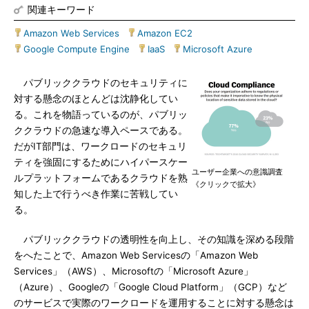
関連キーワード
Amazon Web Services
|
Amazon EC2
|
Google Compute Engine
|
IaaS
|
Microsoft Azure
パブリッククラウドのセキュリティに
対する懸念のほとんどは沈静化してい
る。これを物語っているのが、パブリッ
ククラウドの急速な導入ペースである。
だがIT部門は、ワークロードのセキュリ
ティを強固にするためにハイパースケー
ユーザー企業への意識調査
ルプラットフォームであるクラウドを熟
《クリックで拡大》
知した上で行うべき作業に苦戦してい
る。
パブリッククラウドの透明性を向上し、その知識を深める段階
をへたことで、Amazon Web Servicesの「Amazon Web
Services」（AWS）、Microsoftの「Microsoft Azure」
（Azure）、Googleの「Google Cloud Platform」（GCP）など
のサービスで実際のワークロードを運用することに対する懸念は