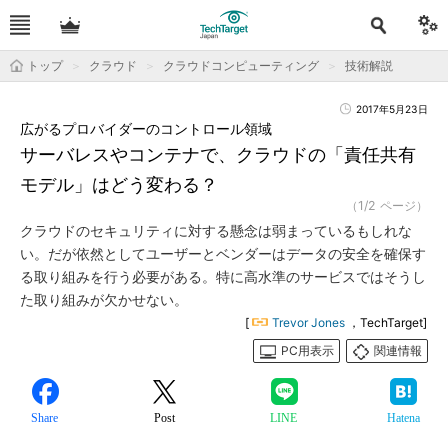
トップ
クラウド
クラウドコンピューティング
技術解説
2017年5月23日
広がるプロバイダーのコントロール領域
サーバレスやコンテナで、クラウドの「責任共有
モデル」はどう変わる？
（1/2 ページ）
クラウドのセキュリティに対する懸念は弱まっているもしれな
い。だが依然としてユーザーとベンダーはデータの安全を確保す
る取り組みを行う必要がある。特に高水準のサービスではそうし
た取り組みが欠かせない。
[
Trevor Jones
，TechTarget]
PC用表示
関連情報
Share
Post
LINE
Hatena