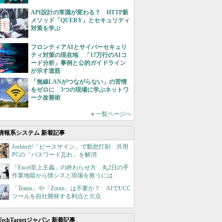
API設計の常識が変わる？ HTTP新
メソッド「QUERY」とセキュリティ
対策を学ぶ
フロンティアAIとサイバーセキュリ
ティ対策の現在地 「17万行のAIコ
ード分析」事例と公的ガイドライン
が示す道筋
「無線LANがつながらない」の苦情
をゼロに 3つの現場に学ぶネットワ
ーク改善術
»
一覧ページへ
情報系システム 新着記事
Joshinが「ピースサイン」で勤怠打刻 共用
PCの「パスワード忘れ」を解消
「Excel至上主義」の終わらせ方 丸2日の手
作業地獄から情シスと現場を救うには
「Teams」や「Zoom」は不要か？ AIでUCC
ツールを自社開発する利点と欠点
TechTargetジャパン 新着記事