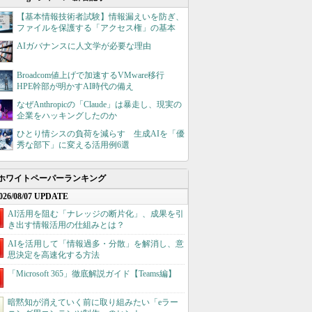
【基本情報技術者試験】情報漏えいを防ぎ、
ファイルを保護する「アクセス権」の基本
AIガバナンスに人文学が必要な理由
Broadcom値上げで加速するVMware移行
HPE幹部が明かすAI時代の備え
なぜAnthropicの「Claude」は暴走し、現実の
企業をハッキングしたのか
ひとり情シスの負荷を減らす 生成AIを「優
秀な部下」に変える活用例6選
ホワイトペーパーランキング
026/08/07 UPDATE
AI活用を阻む「ナレッジの断片化」、成果を引
き出す情報活用の仕組みとは？
AIを活用して「情報過多・分散」を解消し、意
思決定を高速化する方法
「Microsoft 365」徹底解説ガイド【Teams編】
暗黙知が消えていく前に取り組みたい「eラー