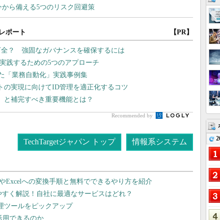
レポート
【PR】
万全？ 強固なガバナンスを確保するには
を実践するための5つのアプローチ
した「業務自動化」実践事例集
ストの実現に向けてID管理を適正化するコツ
題」と補完すべき重要機能とは？
Recommended by
2
TechTargetジャパン トップ
情報系システム
dやExcelへの変換手順と無料でできるやり方を紹介
りやすく解説！自社に最適なサービスはどれ？
管理ツールをピックアップ
で活用できるのか