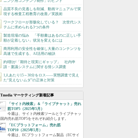
ニング用コンテンツ制作」のヒント
品質不良の見逃しを削減、動画マニュアルで実
現する検査工程教育の改善／実践術
ワークフローが形骸化している？ 次世代シス
テムに求められる3つの条件
製造現場の悩み 「手順書はあるのに正しい手
順が定着しない」状況を変えるには
商用利用の安全性を確保し大量のコンテンツを
高速で生成する、AI活用の秘訣
約8割が「期待と現実にギャップ」 社内申
請・稟議システムに関する情シス調査
1人あたり15～30分をロス――実態調査で見え
た“見えないムダ”の正体と対策
ITmedia マーケティング新着記事
「サイト内検索」＆「ライブチャット」売れ
筋TOP5（2025年5月）
今週は、サイト内検索ツールとライブチャッ
国内売れ筋TOP5をそれぞれ紹介します。
「ECプラットフォーム」売れ筋
TOP10（2025年5月）
今週は、ECプラットフォーム製品（ECサイ