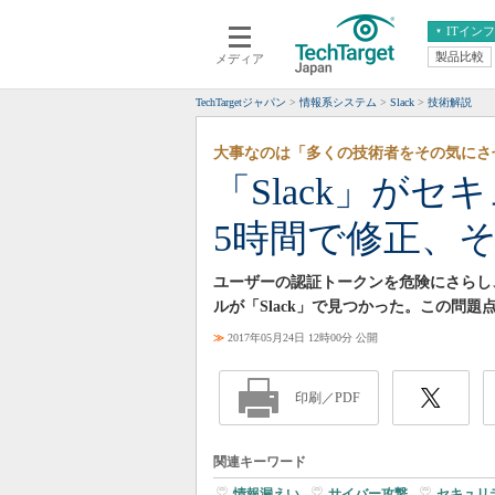
ITイン
製品比較
メディア
クラウド
エンタープライズ
ERP
仮想化
TechTargetジャパン
情報系システム
Slack
技術解説
データ分析
サーバ＆ストレージ
大事なのは「多くの技術者をその気にさ
CX
スマートモバイル
「Slack」が
情報系システム
ネットワーク
5時間で修正、
システム運用管理
ユーザーの認証トークンを危険にさらし
ルが「Slack」で見つかった。この問
≫
2017年05月24日 12時00分 公開
印刷／PDF
関連キーワード
情報漏えい
|
サイバー攻撃
|
セキュリ