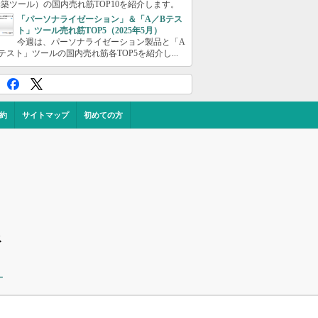
築ツール）の国内売れ筋TOP10を紹介します。
「パーソナライゼーション」＆「A／Bテス
ト」ツール売れ筋TOP5（2025年5月）
今週は、パーソナライゼーション製品と「A
テスト」ツールの国内売れ筋各TOP5を紹介し...
約
サイトマップ
初めての方
ス
ー