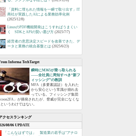
る、シンプルな手段とは？
(2025/12/8)
「資料に埋もれた情報を一瞬で取り出す」IT
商社が実践したAIによる業務効率化例
(2025/12/8)
LinuxのPDF機能開発はこうすればうまくい
く SDKとAPIの賢い選び方
(2025/7/7)
経営者の意思決定スピードを改善できた、デ
ータと業務の統合基盤とは
(2025/6/23)
From Informa TechTarget
瞬時にM365が乗っ取られる
――全社員に周知すべき“新フ
ィッシング”の教訓
MFA（多要素認証）を入れた
から安心という常識が崩れ去
っている。フィッシング集団
ycoon2FA」が摘発されたが、脅威が完全になくな
たというわけではない。
アクセスランキング
026/08/06 UPDATE
「こんなはずでは」 製造業の若手は“アナロ