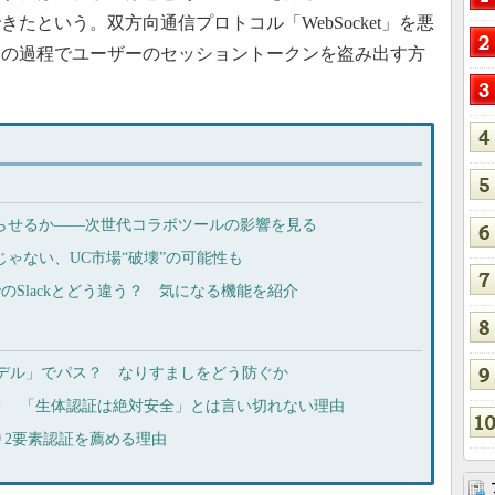
たという。双方向通信プロトコル「WebSocket」を悪
その過程でユーザーのセッショントークンを盗み出す方
終わらせるか――次世代コラボツールの影響を見る
けじゃない、UC市場“破壊”の可能性も
d」は今までのSlackとどう違う？ 気になる機能を紹介
モデル」でパス？ なりすましをどう防ぐか
？ 「生体認証は絶対安全」とは言い切れない理由
2要素認証を薦める理由