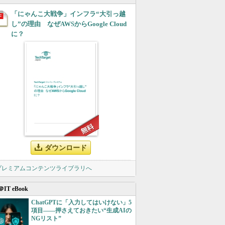
「にゃんこ大戦争」インフラ“大引っ越
し”の理由 なぜAWSからGoogle Cloud
に？
ダウンロード
 プレミアムコンテンツライブラリへ
＠IT eBook
ChatGPTに「入力してはいけない」5
項目――押さえておきたい“生成AIの
NGリスト”