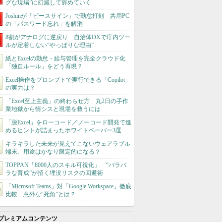
グな現場”に幻滅して辞めていく
Joshinが「ピースサイン」で勤怠打刻 共用PC
の「パスワード忘れ」を解消
8割がアナログに逆戻り 自治体DXで庁内ツー
ルが定着しない“やっぱりな理由”
紙とExcelの勤怠・給与管理を完全クラウド化
「独自ルール」をどう再現？
Excel操作をプロンプトで実行できる「Copilot」
の実力は？
「Excel至上主義」の終わらせ方 丸2日の手作
業地獄から情シスと現場を救うには
「脱Excel」をローコード／ノーコード開発で進
めるヒントが詰まったホワイトペーパー3選
キラキラした未来が見えてこないウェアラブル
端末、用途はかなり限定的になる？
TOPPAN「8000人のスキル可視化」 “バラバ
ラな育成”が招く埋没リスクの回避術
「Microsoft Teams」対「Google Workspace」徹底
比較 意外な“死角”とは？
プレミアムコンテンツ