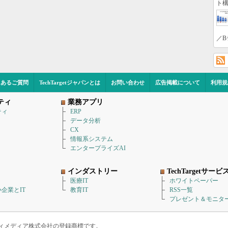
ト構
／B
くあるご質問
TechTargetジャパンとは
お問い合わせ
広告掲載について
利用規
ティ
業務アプリ
ティ
ERP
データ分析
CX
情報系システム
エンタープライズAI
インダストリー
TechTargetサービ
医療IT
ホワイトペーパー
企業とIT
教育IT
RSS一覧
プレゼント＆モニタ
アイティメディア株式会社の登録商標です。