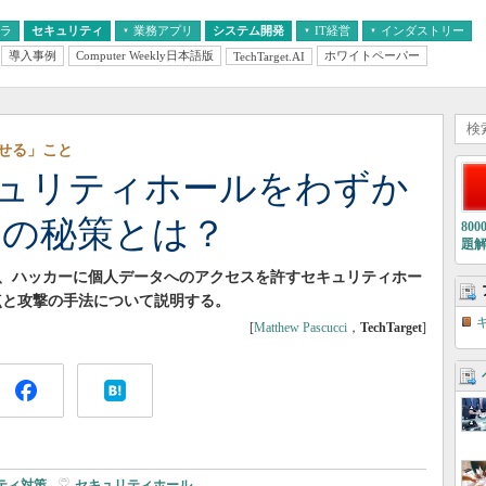
フラ
セキュリティ
業務アプリ
システム開発
IT経営
インダストリー
導入事例
Computer Weekly日本語版
ホワイトペーパー
TechTarget.AI
AI
経営とIT
医療IT
中堅・中小企業とIT
教育IT
せる」こと
セキュリティホールをわずか
その秘策とは？
80
題
、ハッカーに個人データへのアクセスを許すセキュリティホー
題点と攻撃の手法について説明する。
[
Matthew Pascucci
，
TechTarget
]
ティ対策
|
セキュリティホール