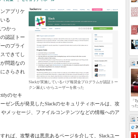
ンアプリケ
ている
見つかっ
ーの認証トー
ザーのプライ
セスできてし
何が問題なの
険にさらされ
Slackが実施しているバグ報奨金プログラムが認証トー
クン漏えいからユーザーを救った
ifyのセキ
「T
ゼン氏が発見したSlackのセキュリティホールは、攻
っ
ットやメッセージ、ファイルコンテンツなどの情報へのア
2
れば、攻撃者は悪意あるページを介して、Slackユー