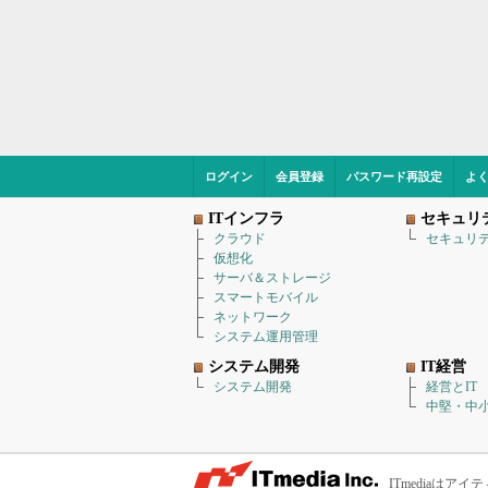
ログイン
会員登録
パスワード再設定
よ
ITインフラ
セキュリ
クラウド
セキュリ
仮想化
サーバ＆ストレージ
スマートモバイル
ネットワーク
システム運用管理
システム開発
IT経営
システム開発
経営とIT
中堅・中小
ITmediaは