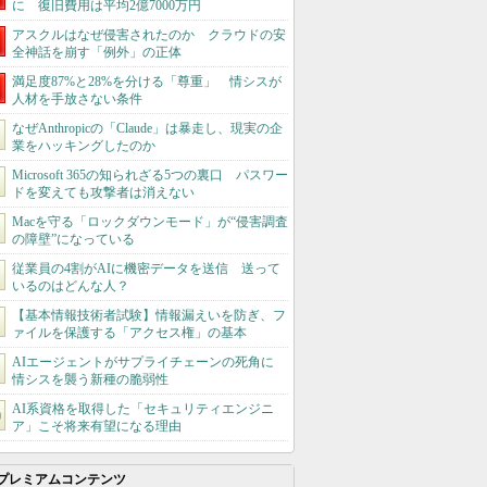
に 復旧費用は平均2億7000万円
アスクルはなぜ侵害されたのか クラウドの安
全神話を崩す「例外」の正体
満足度87%と28%を分ける「尊重」 情シスが
人材を手放さない条件
なぜAnthropicの「Claude」は暴走し、現実の企
業をハッキングしたのか
Microsoft 365の知られざる5つの裏口 パスワー
ドを変えても攻撃者は消えない
Macを守る「ロックダウンモード」が“侵害調査
の障壁”になっている
従業員の4割がAIに機密データを送信 送って
いるのはどんな人？
【基本情報技術者試験】情報漏えいを防ぎ、フ
ァイルを保護する「アクセス権」の基本
AIエージェントがサプライチェーンの死角に
情シスを襲う新種の脆弱性
AI系資格を取得した「セキュリティエンジニ
ア」こそ将来有望になる理由
プレミアムコンテンツ