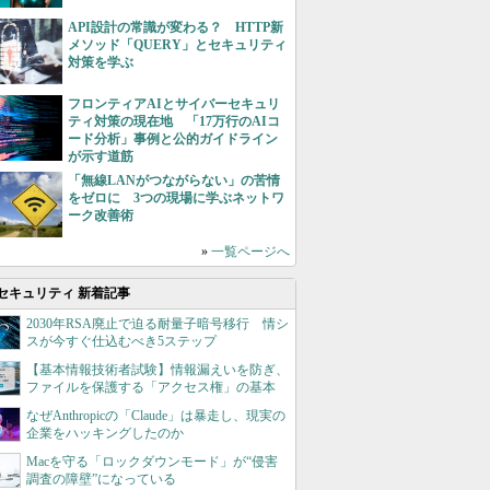
API設計の常識が変わる？ HTTP新
メソッド「QUERY」とセキュリティ
対策を学ぶ
フロンティアAIとサイバーセキュリ
ティ対策の現在地 「17万行のAIコ
ード分析」事例と公的ガイドライン
が示す道筋
「無線LANがつながらない」の苦情
をゼロに 3つの現場に学ぶネットワ
ーク改善術
»
一覧ページへ
セキュリティ 新着記事
2030年RSA廃止で迫る耐量子暗号移行 情シ
スが今すぐ仕込むべき5ステップ
【基本情報技術者試験】情報漏えいを防ぎ、
ファイルを保護する「アクセス権」の基本
なぜAnthropicの「Claude」は暴走し、現実の
企業をハッキングしたのか
Macを守る「ロックダウンモード」が“侵害
調査の障壁”になっている