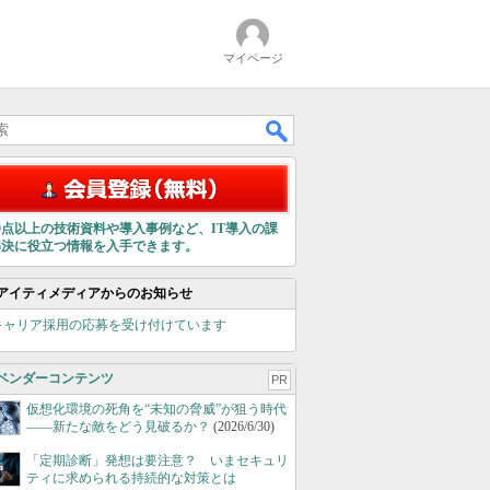
マイページ
00点以上の技術資料や導入事例など、IT導入の課
解決に役立つ情報を入手できます。
アイティメディアからのお知らせ
キャリア採用の応募を受け付けています
ベンダーコンテンツ
PR
仮想化環境の死角を“未知の脅威”が狙う時代
――新たな敵をどう見破るか？
(2026/6/30)
「定期診断」発想は要注意？ いまセキュリ
ティに求められる持続的な対策とは