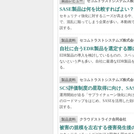
製品レビュー
セコムトラストシステムズ株
SASE製品は何を比較すればよい
セキュリティ強化に対するニーズが高まる中、
で、混乱に陥ってしまう企業が多い。本動画
説する。
製品資料
セコムトラストシステムズ株式会
自社に合うEDR製品を選定する
EDR製品の導入を検討しているものの、スペ
ないという声も多い。自社に最適なEDR製品
る。
製品資料
セコムトラストシステムズ株式会
SCS評価制度の星取得に向け、S
運用開始が迫る「サプライチェーン強化に向け
のロードマップをはじめ、SASEを活用した
説する。
製品資料
クラウドストライク合同会社
被害の規模を左右する侵害発生後の