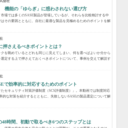
式会社
？ 機能の「ゆらぎ」に惑わされない選び方
市場では多くのSASE製品が登場しているが、それらを比較検討する中
ではその要因とともに、自社に最適な製品を見極めるためのポイントを解
社
際に押さえるべきポイントとは？
ックを眺めているとどれも同じに見えてしまい、何を選べばよいか分から
を選定する上で押さえておくべきポイントについて、事例を交えて解説す
社
ASEで効率的に対応するためのポイント
たセキュリティ対策評価制度（SCS評価制度）」。本動画では制度対応
効率的な対策を紹介するとともに、失敗しないSASEの製品選定について解
48時間、初動で取るべき6つのステップとは