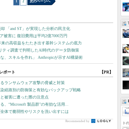
1
|
2
次のページへ
レポート
【PR】
するランサムウェア攻撃の脅威と対策
感染経路別の防御策と有効なバックアップ戦略
」と被害に遭った際の注意点
icrosoft 製品群”の有効な活用...
プ全体で脆弱性やリスクを洗い出すには
Recommended by
トの