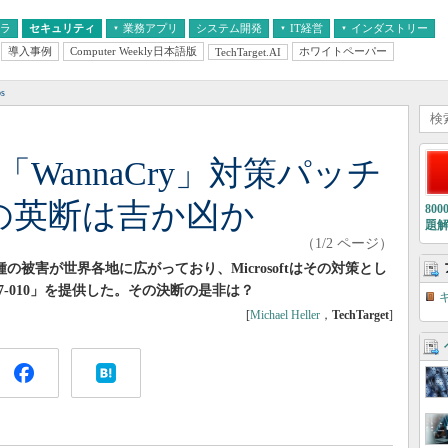
フラ
セキュリティ
業務アプリ
システム開発
IT経営
インダストリー
導入事例
Computer Weekly日本語版
ホワイトペーパー
TechTarget.AI
AI
経営とIT
医療IT
中堅・中小企業とIT
教育IT
s
にも「WannaCry」対策パッチ
ftの英断は吉か凶か
80
題
（1/2 ページ）
種の被害が世界各地に広がっており、Microsoftはその対策とし
-010」を提供した。その決断の是非は？
[
Michael Heller
，
TechTarget
]