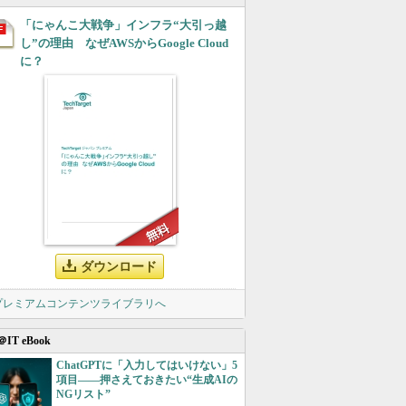
「にゃんこ大戦争」インフラ“大引っ越
し”の理由 なぜAWSからGoogle Cloud
に？
ダウンロード
 プレミアムコンテンツライブラリへ
＠IT eBook
ChatGPTに「入力してはいけない」5
項目――押さえておきたい“生成AIの
NGリスト”