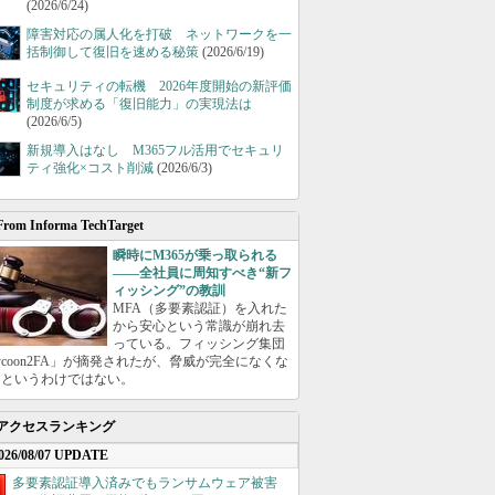
(2026/6/24)
障害対応の属人化を打破 ネットワークを一
括制御して復旧を速める秘策
(2026/6/19)
セキュリティの転機 2026年度開始の新評価
制度が求める「復旧能力」の実現法は
(2026/6/5)
新規導入はなし M365フル活用でセキュリ
ティ強化×コスト削減
(2026/6/3)
From Informa TechTarget
瞬時にM365が乗っ取られる
――全社員に周知すべき“新フ
ィッシング”の教訓
MFA（多要素認証）を入れた
から安心という常識が崩れ去
っている。フィッシング集団
ycoon2FA」が摘発されたが、脅威が完全になくな
たというわけではない。
アクセスランキング
026/08/07 UPDATE
多要素認証導入済みでもランサムウェア被害