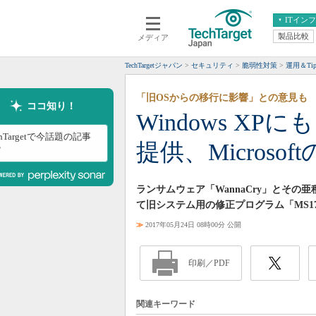
ITイン
製品比較
メディア
クラウド
エンタープライズ
ERP
仮想化
TechTargetジャパン
セキュリティ
脆弱性対策
運用＆Tip
データ分析
サーバ＆ストレージ
「旧OSからの移行に影響」との意見も
CX
スマートモバイル
ココ知り！
Windows XP
情報系システム
ネットワーク
chTargetで今話題の記事
提供、Microso
システム運用管理
？
ランサムウェア「WannaCry」とその亜
て旧システム用の修正プログラム「MS17
≫
2017年05月24日 08時00分 公開
印刷／PDF
関連キーワード