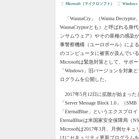
Microsoft（マイクロソフト）
|
Windows
「WannaCry」（Wanna Decryptor、
WannaCryptorとも）と呼ばれ
ンサムウェア）やその亜種の感染
事警察機構（ユーロポール）によると
のコンピュータに被害が及んでい
Microsoftは緊急対策として、サ
「Windows」旧バージョンを対
ログラムを公開した。
2017年5月12日に拡散が始まった
「Server Message Block 1
「EternalBlue」というエク
EternalBlueは米国家安全保
Microsoftは2017年3月、月例
けにセキュリティ更新プログラム