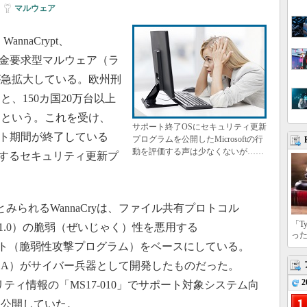
|
マルウェア
WannaCrypt、
る身代金要求型マルウェア（ラ
が急拡大している。欧州刑
、150カ国20万台以上
るという。これを受け、
サポート終了OSにセキュリティ更新
ポート期間が終了している
プログラムを公開したMicrosoftの行
動を評価する声は少なくないが……
象とするセキュリティ更新プ
とみられるWannaCryは、ファイル共有プロトコル
「T
.0」（SMB 1.0）の脆弱（ぜいじゃく）性を悪用する
っ
スプロイト（脆弱性攻撃プログラム）をベースにしている。
障局（NSA）がサイバー兵器として開発したものだった。
2
セキュリティ情報の「MS17-010」でサポート対象システム向
を公開していた。