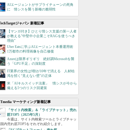
AIエージェントがサプライチェーンの死角
に 情シスを襲う新種の脆弱性
TechTargetジャパン 新着記事
【マンガ付き】ひとり情シス支援の第一人者
が教える”中堅中小企業こそRAGを使うべき
理由”
Uber Eatsに学ぶAIエージェント本番運用術
1万都市の料理画像を自己修復
Azureは限界ギリギリ 絶好調Microsoftを襲
う「GPU不足」の深刻度
IT業界の女性は9割が10年で消える 人材枯
渇を招く“見えない壁”の正体
米「AIキルスイッチ法案」 情シスが今から
備える5つのリスク回避策
ITmedia マーケティング新着記事
「サイト内検索」＆「ライブチャット」売れ
筋TOP5（2025年5月）
今週は、サイト内検索ツールとライブチャッ
国内売れ筋TOP5をそれぞれ紹介します。