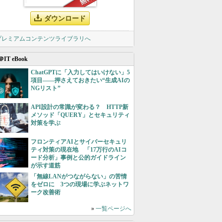
ダウンロード
 プレミアムコンテンツライブラリへ
＠IT eBook
ChatGPTに「入力してはいけない」5
項目――押さえておきたい“生成AIの
NGリスト”
API設計の常識が変わる？ HTTP新
メソッド「QUERY」とセキュリティ
対策を学ぶ
フロンティアAIとサイバーセキュリ
ティ対策の現在地 「17万行のAIコ
ード分析」事例と公的ガイドライン
が示す道筋
「無線LANがつながらない」の苦情
をゼロに 3つの現場に学ぶネットワ
ーク改善術
»
一覧ページへ