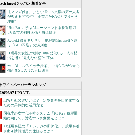
TechTargetジャパン 新着記事
【マンガ付き】ひとり情シス支援の第一人者
が教える”中堅中小企業こそRAGを使うべき
理由”
Uber Eatsに学ぶAIエージェント本番運用術
1万都市の料理画像を自己修復
Azureは限界ギリギリ 絶好調Microsoftを襲
う「GPU不足」の深刻度
IT業界の女性は9割が10年で消える 人材枯
渇を招く“見えない壁”の正体
米「AIキルスイッチ法案」 情シスが今から
備える5つのリスク回避策
ホワイトペーパーランキング
026/08/07 UPDATE
RPAとAIの違いとは？ 定型業務を自動化する
ための具体的な活用方法
国税庁の次世代基幹システム「KSK2」稼働開
始に向けて、対応すべき変更点とは？
AI活用を阻む「ナレッジの断片化」、成果を引
き出す情報活用の仕組みとは？