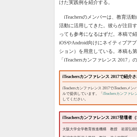
けた実践例を紹介する。
iTeachersのメンバーは、教
活動に活用してきた。彼らが注目
っても参考になるはずだ。本稿で
iOSやAndroid向けにネイテ
ション）を用意している。本稿も第1回
「iTeachersカンファレンス 2
iTeachersカンファレンス 201
iTeachersカンファレンス 2017でiTea
ルで提供しています。「
iTeachersカン
してください。
iTeachersカンファレンス 2017登壇者
大阪大学全学教育推進機構 教授 岩居弘樹