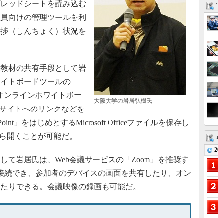
プレッドシートを読み込む
教員向けの管理ツールを利
進捗（しんちょく）状況を
教材の共有手段として岩
ワイトボードツールの
うオンラインホワイトボー
大阪大学の岩居弘樹氏
bサイトへのリンクなどを
Point」をはじめとするMicrosoft Officeファイルを保存し
から開くことが可能だ。
2
て岩居氏は、Web会議サービスの「Zoom」を推奨す
時接続でき、参加者のデバイスの画面を共有したり、オン
したりできる。会議映像の録画も可能だ。