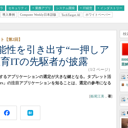
フラ
セキュリティ
業務アプリ
システム開発
IT経営
インダストリー
導入事例
Computer Weekly日本語版
ホワイトペーパー
TechTarget.AI
AI
経営とIT
医療IT
中堅・中小企業とIT
教育IT
ポート【第2回】
能性を引き出す“一押しア
育ITの先駆者が披露
80
題
（1/2 ページ）
するアプリケーションの選定が大きな鍵となる。タブレット活
hers」の注目アプリケーションを知ることは、選定の参考になる
[
栃尾江美
，
著
]