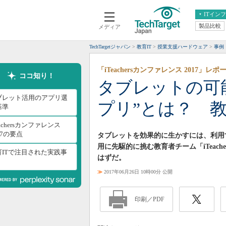
ITイン
製品比較
メディア
クラウド
エンタープライズ
ERP
仮想化
TechTargetジャパン
教育IT
授業支援ハードウェア
事例
データ分析
サーバ＆ストレージ
「iTeachersカンファレンス 2017」レ
CX
スマートモバイル
ココ知り！
タブレットの可
情報系システム
ネットワーク
ブレット活用のアプリ選
プリ”とは？ 教
システム運用管理
基準
eachersカンファレンス
17の要点
タブレットを効果的に生かすには、利用
用に先駆的に挑む教育者チーム「iTeac
育ITで注目された実践事
はずだ。
≫
2017年06月26日 10時00分 公開
印刷／PDF