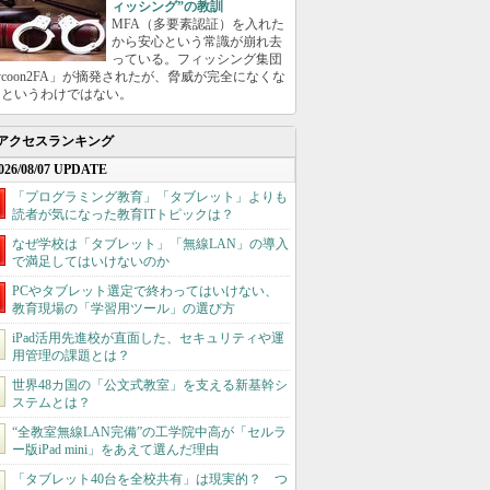
ィッシング”の教訓
MFA（多要素認証）を入れた
から安心という常識が崩れ去
っている。フィッシング集団
ycoon2FA」が摘発されたが、脅威が完全になくな
たというわけではない。
アクセスランキング
026/08/07 UPDATE
「プログラミング教育」「タブレット」よりも
読者が気になった教育ITトピックは？
なぜ学校は「タブレット」「無線LAN」の導入
で満足してはいけないのか
PCやタブレット選定で終わってはいけない、
教育現場の「学習用ツール」の選び方
iPad活用先進校が直面した、セキュリティや運
用管理の課題とは？
世界48カ国の「公文式教室」を支える新基幹シ
ステムとは？
“全教室無線LAN完備”の工学院中高が「セルラ
ー版iPad mini」をあえて選んだ理由
「タブレット40台を全校共有」は現実的？ つ