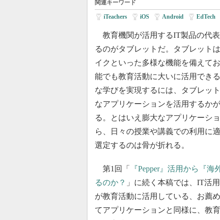
関連キーワード
iTeachers
|
iOS
|
Android
|
EdTech
|
教育機関が活用するIT製品の代
るのがタブレットだ。タブレット
イクといった多様な機能を備えて
能でも教育活動に大いに活用でき
な学びを実現するには、タブレッ
なアプリケーションを活用するか
る。とはいえ膨大なアプリケーシ
ら、日々の授業や講義での利用に
選定するのは骨が折れる。
第1回「
『Pepper』活用から『
るのか？
」に続く本稿では、IT活用教
が教育活動に活用している、お薦
てアプリケーションと同様に、教