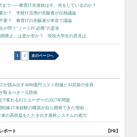
」翻訳まで――教育IT先進校は今、何をしているのか？
要か？ 学校IT活用の先駆者が白熱議論
不要？ 教育ITの先駆者が本音で議論
が問う“ノートPC必携”の是非
ト利用禁止」は是か非か？ 現役大学生の意見は
1
|
2
次のページへ
レポート
【PR】