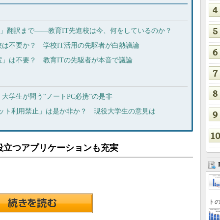
OOC」翻訳まで――教育IT先進校は今、何をしているのか？
は不要か？ 学校IT活用の先駆者が白熱議論
」は不要？ 教育ITの先駆者が本音で議論
大学生が問う“ノートPC必携”の是非
ネット利用禁止」は是か非か？ 現役大学生の意見は
役立つアプリケーションも充実
トの