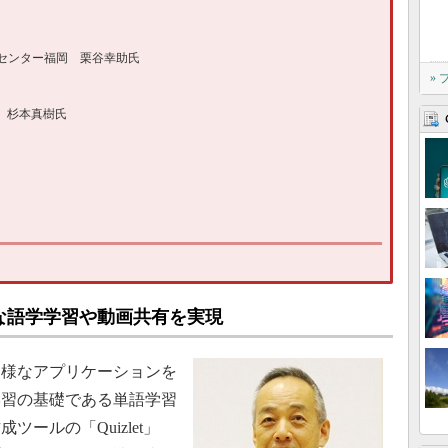
センター福岡 栗谷幸助氏
»
s 杉本真樹氏
な語学学習や動画共有を実現
様なアプリケーションを
学習の基礎である単語学習
ールの「Quizlet」