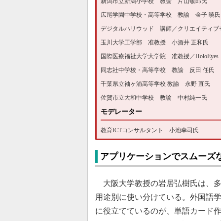
新潟市立新潟小学校 教諭 片山敏郎氏
広尾学園中学校・高等学校 教諭 金子 暁氏
デジタルハリウッド 講師／クリエイティブ
玉川大学工学部 准教授 小酒井 正和氏
国際医療福祉大学大学院 准教授／HoloEye
同志社中学校・高等学校 教諭 反田 任氏
千葉県立袖ヶ浦高等学校 教諭 永野 直氏
佐賀市立大和中学校 教諭 中村純一氏
モデレーター
教育ICTコンサルタント 小池幸司氏
アプリケーションでスムーズ
大阪大学教授の岩居弘樹氏は、多
用途別に使い分けている。外国語
に役立てているのが、単語カード作成ツ