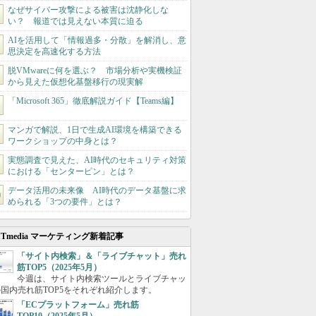
なぜサイバー攻撃による被害は沈静化しな
い？ 報道では見えない本質に迫る
AIを活用して「情報過多・分散」を解消し、意
思決定を高速化する方法
脱VMwareに何を選ぶ？ 市場分析や実機検証
から見えた仮想化基盤移行の現実解
「Microsoft 365」徹底解説ガイド【Teams編】
マンガで解説、1日で生成AI環境を構築できる
ワークショップの中身とは？
実態調査で見えた、AI時代のセキュリティ対策
における「センターピン」とは？
データ活用の未来像 AI時代のデータ基盤に求
められる「3つの要件」とは？
ITmedia マーケティング新着記事
「サイト内検索」＆「ライブチャット」売れ
筋TOP5（2025年5月）
今週は、サイト内検索ツールとライブチャッ
国内売れ筋TOP5をそれぞれ紹介します。
「ECプラットフォーム」売れ筋