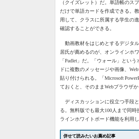
（クイズレット）だ。単語帳のス
だけで単語カードを作成できる。
用して、クラスに所属する学生の
確認することができる。
動画教材をはじめとするデジタル
居氏が薦めるのが、オンラインホ
「Padlet」だ。「ウォール」とい
ドに複数のメッセージや画像、We
貼り付けられる。「Microsoft Power
ておくと、そのままWebブラウザ
ディスカッションに役立つ手段とし
る。無料版でも最大100人まで同
ラインホワイトボード機能を利用
併せて読みたいお薦め記事