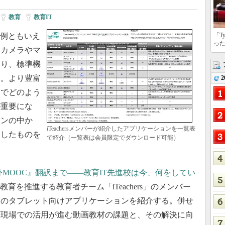
教育
|
教育IT
表例ともいえ
「T
っ
はカメラやマ
おり、標準機
る。より豊富
2
トでどのよう
が重要にな
ョンの中か
iTeachersメンバーが紹介したアプリケーションを一覧表
適したものを
で紹介（一覧表は会員限定でダウンロード可能）
海外MOOC』翻訳まで――教育IT先進校は今、何をしてい
育を推進する教育者チーム「iTeachers」のメンバー
めのタブレット向けアプリケーションを紹介する。併せ
育現場での活用が進む動画教材の課題と、その解決に向