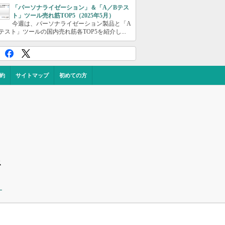
「パーソナライゼーション」＆「A／Bテス
ト」ツール売れ筋TOP5（2025年5月）
今週は、パーソナライゼーション製品と「A
テスト」ツールの国内売れ筋各TOP5を紹介し...
約
サイトマップ
初めての方
ス
ー