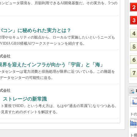
コンピュータ環境を、月額利用できるAI開発基盤だ。その実力を、5つの
パコン」に秘められた実力とは？
管理やセキュリティの観点から、ローカルで実施したいというニーズも
DIA GB10搭載AIワークステーションを紹介する。
式会社
限界を迎えたインフラが向かう「宇宙」と「海」
ータセンターは電力消費と排熱処理が限界に近づいている。この難題を
のデータセンターの可能性に迫る。
式会社
る ストレージの新常識
スト重視でHDD」という考え方は、もはや“過去の常識”になりつつある。
を見直すためのポイントを解説する。
トの
ト構