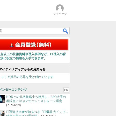
マイページ
00点以上の技術資料や導入事例など、IT導入の課
解決に役立つ情報を入手できます。
アイティメディアからのお知らせ
キャリア採用の応募を受け付けています
ベンダーコンテンツ
PR
HDDとの価格差縮小も後押し、BPO大手の
着眼点に学ぶフラッシュストレージ選定
(2026/6/29)
IT調達担当者が知るべき「IT機器 大インフレ