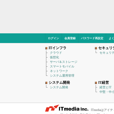
ログイン
会員登録
パスワード再設定
よ
ITインフラ
セキュリ
クラウド
セキュリ
仮想化
サーバ＆ストレージ
スマートモバイル
ネットワーク
システム運用管理
システム開発
IT経営
システム開発
経営とIT
中堅・中小
ITmediaは