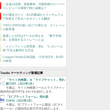
「生成AI活用」実践事例：月額利用のスーパー
コンピュータ環境で得た成果は？
NAS選定ガイド：RAID構成からランサムウェ
ア対策まで見るべきポイントを解説
“SSDとHDDの使い分け”が変わる ストレージ
の新常識
放置したSSDはデータが消える 「数千年保
存」を実現するストレージとは
「メインフレーム管理者」求む “レガシー人
材”不足を解消する方法
Computer Weekly日本語版 11月18日号：RAID
の終焉
ITmedia マーケティング新着記事
「サイト内検索」＆「ライブチャット」売れ
筋TOP5（2025年5月）
今週は、サイト内検索ツールとライブチャッ
国内売れ筋TOP5をそれぞれ紹介します。
「ECプラットフォーム」売れ筋
TOP10（2025年5月）
今週は、ECプラットフォーム製品（ECサイ
築ツール）の国内売れ筋TOP10を紹介します。