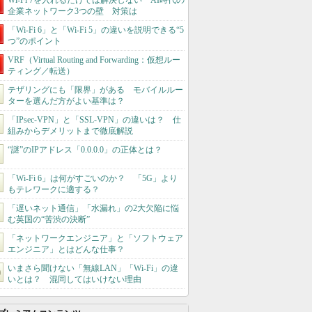
Wi-Fi 7を入れるだけでは解決しない AI時代の
企業ネットワーク3つの壁 対策は
「Wi-Fi 6」と「Wi-Fi 5」の違いを説明できる“5
つ”のポイント
VRF（Virtual Routing and Forwarding：仮想ルー
ティング／転送）
テザリングにも「限界」がある モバイルルー
ターを選んだ方がよい基準は？
「IPsec-VPN」と「SSL-VPN」の違いは？ 仕
組みからデメリットまで徹底解説
“謎”のIPアドレス「0.0.0.0」の正体とは？
「Wi-Fi 6」は何がすごいのか？ 「5G」より
もテレワークに適する？
「遅いネット通信」「水漏れ」の2大欠陥に悩
む英国の“苦渋の決断”
「ネットワークエンジニア」と「ソフトウェア
エンジニア」とはどんな仕事？
いまさら聞けない「無線LAN」「Wi-Fi」の違
いとは？ 混同してはいけない理由