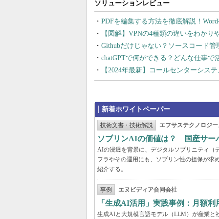
PDFを編集する方法を徹底解説！Wor
【図解】VPNの4種類の違いをわか
Githubだけじゃない？ソースコード
chatGPTで何ができる？どんな仕事
【2024年最新】コールセンターシス
新着ホワイトペーパー
技術文書・技術解説
エフサステクノロジー
ソブリンAIの価値は？ 国産サ
AIの浸透を背景に、デジタルソブリニティ（
フラやその運用にも、ソブリン性の担保が求め
紹介する。
事例
エヌビディア合同会社
「生成AI活用」実践事例：月額
生成AIと大規模言語モデル（LLM）が産業