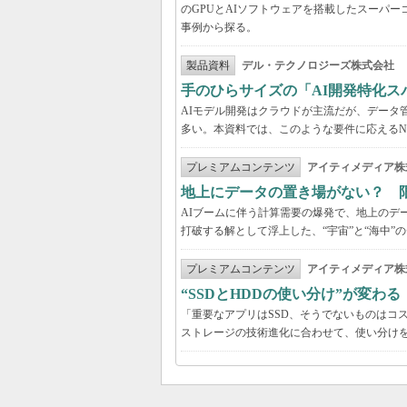
のGPUとAIソフトウェアを搭載したスーパー
事例から探る。
製品資料
デル・テクノロジーズ株式会社
手のひらサイズの「AI開発特化ス
AIモデル開発はクラウドが主流だが、データ
多い。本資料では、このような要件に応えるNVI
プレミアムコンテンツ
アイティメディア株
地上にデータの置き場がない？ 
AIブームに伴う計算需要の爆発で、地上のデ
打破する解として浮上した、“宇宙”と“海中”
プレミアムコンテンツ
アイティメディア株
“SSDとHDDの使い分け”が変わ
「重要なアプリはSSD、そうでないものはコ
ストレージの技術進化に合わせて、使い分け