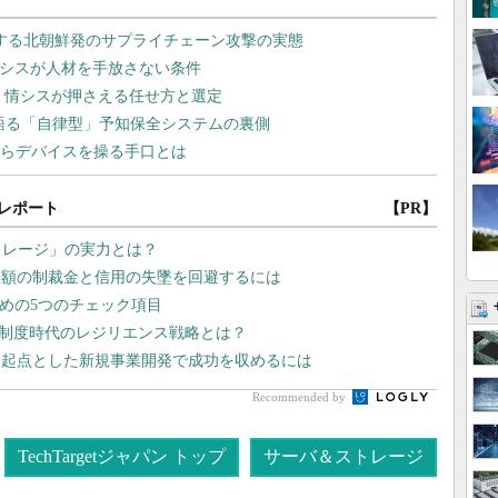
レポート
【PR】
トレージ」の実力とは？
巨額の制裁金と信用の失墜を回避するには
ための5つのチェック項目
価制度時代のレジリエンス戦略とは？
を起点とした新規事業開発で成功を収めるには
Recommended by
TechTargetジャパン トップ
サーバ＆ストレージ