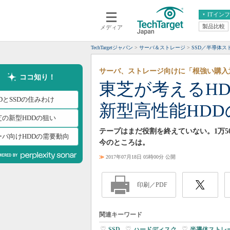
ITイン
製品比較
メディア
クラウド
エンタープライズ
ERP
仮想化
TechTargetジャパン
サーバ＆ストレージ
SSD／半導体
データ分析
サーバ＆ストレージ
サーバ、ストレージ向けに「根強い購入
CX
スマートモバイル
ココ知り！
東芝が考えるHD
情報系システム
ネットワーク
DとSSDの住みわけ
新型高性能HD
システム運用管理
芝の新型HDDの狙い
テープはまだ役割を終えていない。1万5
ーバ向けHDDの需要動向
今のところは。
≫
2017年07月18日 05時00分 公開
印刷／PDF
関連キーワード
SSD
|
ハードディスク
|
半導体ストレ