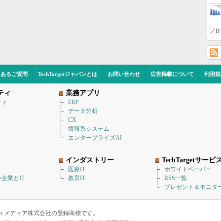
／B
くあるご質問
TechTargetジャパンとは
お問い合わせ
広告掲載について
利用規
ティ
業務アプリ
ティ
ERP
データ分析
CX
情報系システム
エンタープライズAI
インダストリー
TechTargetサービ
医療IT
ホワイトペーパー
企業とIT
教育IT
RSS一覧
プレゼント＆モニタ
アイティメディア株式会社の登録商標です。