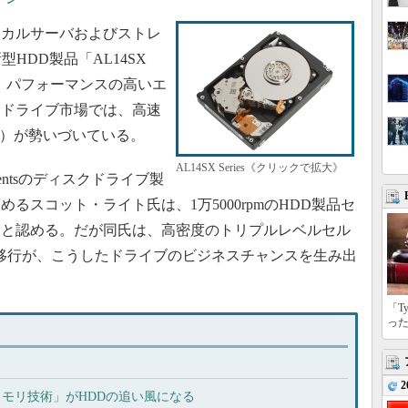
カルサーバおよびストレ
型HDD製品「AL14SX
今、パフォーマンスの高いエ
ジドライブ市場では、高速
D）が勢いづいている。
AL14SX Series《クリックで拡大》
Componentsのディスクドライブ製
るスコット・ライト氏は、1万5000rpmのHDD製品セ
」と認める。だが同氏は、高密度のトリプルレベルセル
への移行が、こうしたドライブのビジネスチャンスを生み出
「T
っ
2
メモリ技術」がHDDの追い風になる