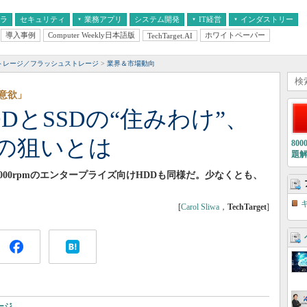
フラ
セキュリティ
業務アプリ
システム開発
IT経営
インダストリー
導入事例
Computer Weekly日本語版
ホワイトペーパー
TechTarget.AI
AI
経営とIT
医療IT
中堅・中小企業とIT
教育IT
ストレージ／フラッシュストレージ
業界＆市場動向
意欲」
DとSSDの“住みわけ”、
Dの狙いとは
80
題
000rpmのエンタープライズ向けHDDも同様だ。少なくとも、
[
Carol Sliwa
，
TechTarget
]
ージ