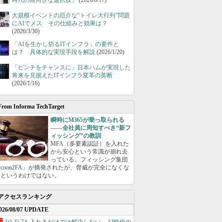
時代の前向きな選択肢」
(2026/6/17)
大規模イベントの厄介な“トイレ大行列”問題
にAIでメス その仕組みと効果は？
(2026/3/30)
「AIを生かし切るITインフラ」の要件と
は？ 具体的な実現手段を解説
(2026/1/20)
「ピンチをチャンスに」日本ハムが実現した
将来を見据えたITインフラ変革の英断
(2026/1/16)
From Informa TechTarget
瞬時にM365が乗っ取られる
――全社員に周知すべき“新フ
ィッシング”の教訓
MFA（多要素認証）を入れた
から安心という常識が崩れ去
っている。フィッシング集団
ycoon2FA」が摘発されたが、脅威が完全になくな
たというわけではない。
アクセスランキング
026/08/07 UPDATE