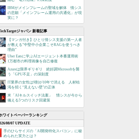
IBMがメインフレームの聖域を解体 情シス
の悲願「メインフレーム運用の共通化」が現
実に？
TechTargetジャパン 新着記事
【マンガ付き】ひとり情シス支援の第一人者
が教える”中堅中小企業こそRAGを使うべき
理由”
Uber Eatsに学ぶAIエージェント本番運用術
1万都市の料理画像を自己修復
Azureは限界ギリギリ 絶好調Microsoftを襲
う「GPU不足」の深刻度
IT業界の女性は9割が10年で消える 人材枯
渇を招く“見えない壁”の正体
米「AIキルスイッチ法案」 情シスが今から
備える5つのリスク回避策
ホワイトペーパーランキング
026/08/07 UPDATE
手のひらサイズの「AI開発特化スパコン」に秘
められた実力とは？