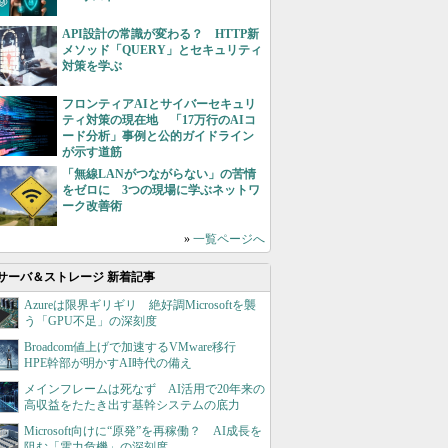
API設計の常識が変わる？ HTTP新
メソッド「QUERY」とセキュリティ
対策を学ぶ
フロンティアAIとサイバーセキュリ
ティ対策の現在地 「17万行のAIコ
ード分析」事例と公的ガイドライン
が示す道筋
「無線LANがつながらない」の苦情
をゼロに 3つの現場に学ぶネットワ
ーク改善術
»
一覧ページへ
サーバ＆ストレージ 新着記事
Azureは限界ギリギリ 絶好調Microsoftを襲
う「GPU不足」の深刻度
Broadcom値上げで加速するVMware移行
HPE幹部が明かすAI時代の備え
メインフレームは死なず AI活用で20年来の
高収益をたたき出す基幹システムの底力
Microsoft向けに“原発”を再稼働？ AI成長を
阻む「電力危機」の深刻度