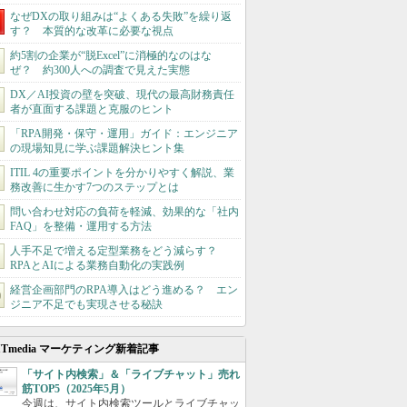
なぜDXの取り組みは“よくある失敗”を繰り返
す？ 本質的な改革に必要な視点
約5割の企業が“脱Excel”に消極的なのはな
ぜ？ 約300人への調査で見えた実態
DX／AI投資の壁を突破、現代の最高財務責任
者が直面する課題と克服のヒント
「RPA開発・保守・運用」ガイド：エンジニア
の現場知見に学ぶ課題解決ヒント集
ITIL 4の重要ポイントを分かりやすく解説、業
務改善に生かす7つのステップとは
問い合わせ対応の負荷を軽減、効果的な「社内
FAQ」を整備・運用する方法
人手不足で増える定型業務をどう減らす？
RPAとAIによる業務自動化の実践例
経営企画部門のRPA導入はどう進める？ エン
ジニア不足でも実現させる秘訣
ITmedia マーケティング新着記事
「サイト内検索」＆「ライブチャット」売れ
筋TOP5（2025年5月）
今週は、サイト内検索ツールとライブチャッ