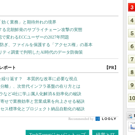
レポート
【PR】
”を繰り返す？ 本質的な改革に必要な視点
タ分離」、次世代インフラ基盤の在り方とは
京セラなど4社に学ぶ属人化解消＆効率化の秘訣
名寄せで業務効率と営業成果を向上させる秘訣
ロセス標準化とプロジェクト納品自動化の秘訣
Recommended by
TechTargetジャパン トップ
経営とIT