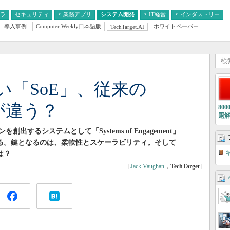
フラ
セキュリティ
業務アプリ
システム開発
IT経営
インダストリー
導入事例
Computer Weekly日本語版
ホワイトペーパー
TechTarget.AI
AI
経営とIT
医療IT
中堅・中小企業とIT
教育IT
「SoE」、従来の
が違う？
80
題
するシステムとして「Systems of Engagement」
いる。鍵となるのは、柔軟性とスケーラビリティ。そして
いは？
[
Jack Vaughan
，
TechTarget
]