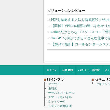
PDFを編集する方法を徹底解説！Wor
【図解】VPNの4種類の違いをわか
Githubだけじゃない？ソースコード
chatGPTで何ができる？どんな仕事
【2024年最新】コールセンターシス
ログイン
会員登録
パスワード再設定
よ
ITインフラ
セキュリ
クラウド
セキュリ
仮想化
サーバ＆ストレージ
スマートモバイル
ネットワーク
システム運用管理