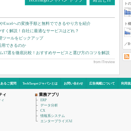
トの
dやExcelへの変換手順と無料でできるやり方を紹介
ト構
りやすく解説！自社に最適なサービスはどれ？
管理ツールをピックアップ
／B
で活用できるのか
テム17選を徹底比較！おすすめサービスと選び方のコツを解説
くあるご質問
TechTargetジャパンとは
お問い合わせ
広告掲載について
利用規
ティ
業務アプリ
ティ
ERP
データ分析
CX
情報系システム
エンタープライズAI