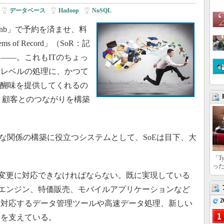
|
データベース
|
Hadoop
|
NoSQL
nb」で予約を済ませ、料
of Record」（SoR：記
――。これもITのちょっ
録レベルの処理に、かつて
醍醐味を提供してくれるの
」（SoE：顧客とのつながりを構築
な関係の構築に役立つシステムとして、SoEは目下、大
「T
っ
変更に対応できなければならない。既に実現している
ンエンジン、特価販売、モバイルアプリケーションなど
2
に対応するデータ管理ツールや高速データ処理、新しい
ムを支えている。