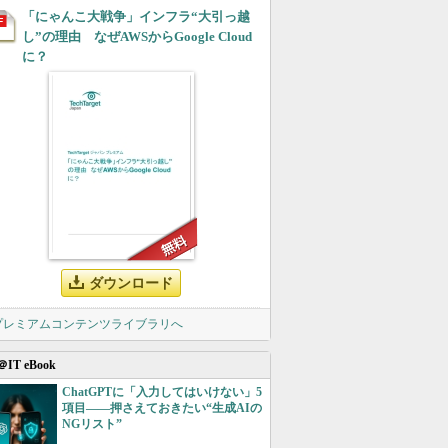
「にゃんこ大戦争」インフラ“大引っ越
し”の理由 なぜAWSからGoogle Cloud
に？
ダウンロード
 プレミアムコンテンツライブラリへ
＠IT eBook
ChatGPTに「入力してはいけない」5
項目――押さえておきたい“生成AIの
NGリスト”