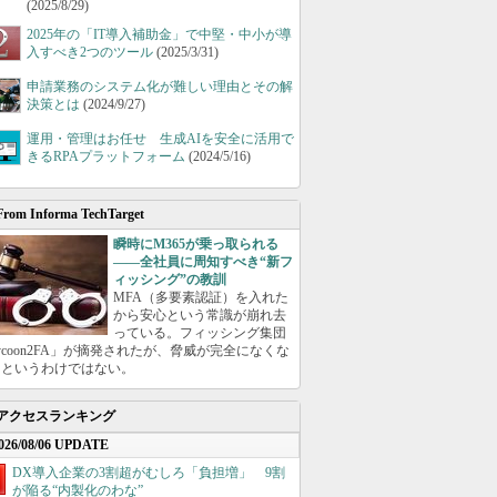
(2025/8/29)
2025年の「IT導入補助金」で中堅・中小が導
入すべき2つのツール
(2025/3/31)
申請業務のシステム化が難しい理由とその解
決策とは
(2024/9/27)
運用・管理はお任せ 生成AIを安全に活用で
きるRPAプラットフォーム
(2024/5/16)
From Informa TechTarget
瞬時にM365が乗っ取られる
――全社員に周知すべき“新フ
ィッシング”の教訓
MFA（多要素認証）を入れた
から安心という常識が崩れ去
っている。フィッシング集団
ycoon2FA」が摘発されたが、脅威が完全になくな
たというわけではない。
アクセスランキング
026/08/06 UPDATE
DX導入企業の3割超がむしろ「負担増」 9割
が陥る“内製化のわな”