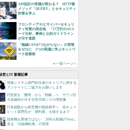
API設計の常識が変わる？ HTTP新
メソッド「QUERY」とセキュリティ
対策を学ぶ
フロンティアAIとサイバーセキュリ
ティ対策の現在地 「17万行のAIコ
ード分析」事例と公的ガイドライン
が示す道筋
「無線LANがつながらない」の苦情
をゼロに 3つの現場に学ぶネットワ
ーク改善術
»
一覧ページへ
経営とIT 新着記事
情報システム部門担当者のキャリアに関する
アンケートにご協力をお願いします
IT投資を「費用」から「戦略」へ サウジ巨
大金融街が示す次世代情シスの理想像
IT未経験から経営層の相談相手へ 花キュー
ピット星野氏が「便利屋」を脱するまで
技術職も聖域ではない 2600人削減のVisaに
見る「AI組織転換」の現実