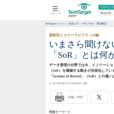
ITイン
製品比較
メディア
クラウド
エンタープライズ
ERP
仮想化
TechTargetジャパン
経営とIT
SoR／SoE
用語解説
データ分析
サーバ＆ストレージ
柔軟性とスケーラビリティが鍵
CX
スマートモバイル
いまさら聞けない
情報系システム
ネットワーク
「SoR」とは何
システム運用管理
データ管理の分野では今、イノベーションを創出
（SoE）を構築する動きが活発化して
「Systems of Record」（SoR）との違
≫
2017年08月17日 05時00分 公開
印刷／PDF
関連キーワード