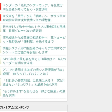
ベンダーの「蒸気のソフトウェア」を見抜け
IT担当者が知っておくべき交渉術
IT投資を「費用」から「戦略」へ サウジ巨大
金融街が示す次世代情シスの理想像
担当者1人で数十年分のトラブル事例DBを再構
築 日揮グローバルの選定術
IT未経験から経営層の相談相手へ 花キューピ
ット星野氏が「便利屋」を脱するまで
情報システム部門担当者のキャリアに関するア
ンケートにご協力をお願いします
AIで3年後に最も姿を変えるIT職種は？ 6人の
リーダーが明かす未来
どこでも通用するはずの情シス管理職が“詰む
瞬間” 前もってしておくことは？
「1日1分の作業削減」に意味はある？ DXが
進まない「2つのワナ」と成果を生むKPI
“もう辞めます”を言わせる「静かな解雇」の最
悪な実情
プレミアムコンテンツ