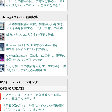
「1日1分の作業削減」に意味はある？ DX
が進まない「2つのワナ」と成果を生むKPI
TechTargetジャパン 新着記事
【基本情報技術者試験】情報漏えいを防ぎ、
ファイルを保護する「アクセス権」の基本
AIガバナンスに人文学が必要な理由
Broadcom値上げで加速するVMware移行
HPE幹部が明かすAI時代の備え
なぜAnthropicの「Claude」は暴走し、現実の
企業をハッキングしたのか
ひとり情シスの負荷を減らす 生成AIを「優
秀な部下」に変える活用例6選
ホワイトペーパーランキング
026/08/07 UPDATE
RPAとAIの違いとは？ 定型業務を自動化する
ための具体的な活用方法
「行政DXの利益」を得られていない行政機関
はどこでつまずいているのか？