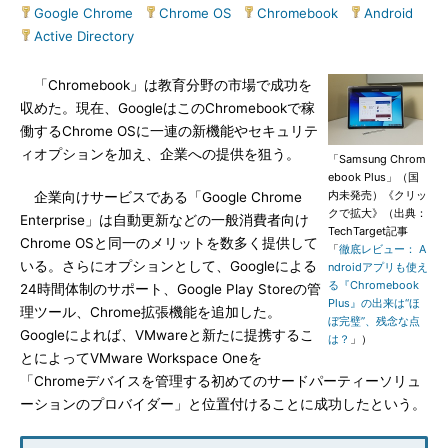
Google Chrome
|
Chrome OS
|
Chromebook
|
Android
|
Active Directory
「Chromebook」は教育分野の市場で成功を
収めた。現在、GoogleはこのChromebookで稼
働するChrome OSに一連の新機能やセキュリテ
ィオプションを加え、企業への提供を狙う。
「Samsung Chrom
ebook Plus」（国
内未発売）《クリッ
企業向けサービスである「Google Chrome
クで拡大》（出典：
Enterprise」は自動更新などの一般消費者向け
TechTarget記事
Chrome OSと同一のメリットを数多く提供して
「
徹底レビュー： A
いる。さらにオプションとして、Googleによる
ndroidアプリも使え
る『Chromebook
24時間体制のサポート、Google Play Storeの管
Plus』の出来は“ほ
理ツール、Chrome拡張機能を追加した。
ぼ完璧”、残念な点
Googleによれば、VMwareと新たに提携するこ
は？
」）
とによってVMware Workspace Oneを
「Chromeデバイスを管理する初めてのサードパーティーソリュ
ーションのプロバイダー」と位置付けることに成功したという。