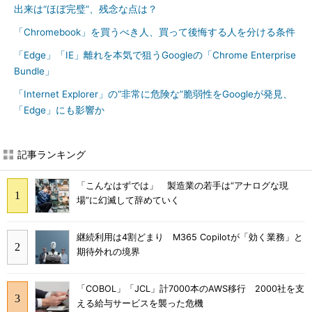
出来は“ほぼ完璧”、残念な点は？
「Chromebook」を買うべき人、買って後悔する人を分ける条件
「Edge」「IE」離れを本気で狙うGoogleの「Chrome Enterprise
Bundle」
「Internet Explorer」の“非常に危険な”脆弱性をGoogleが発見、
「Edge」にも影響か
記事ランキング
「こんなはずでは」 製造業の若手は“アナログな現
場”に幻滅して辞めていく
継続利用は4割どまり M365 Copilotが「効く業務」と
期待外れの境界
「COBOL」「JCL」計7000本のAWS移行 2000社を支
える給与サービスを襲った危機