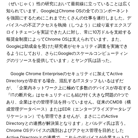
（ぜいじゃく）性の研究において最前線に立っていることは広く
知られています。GoogleはChrome OSの全てのコンポーネント
を強固にするためにこれまでたくさんの仕事を遂行しました。デ
バイスへの不正アクセスを執拗（しつよう）に繰り返すエクスプ
ロイトチェーンを実証できた人に対し、常に10万ドルを支給する
報奨金制度によってChrome OSは支えられています。また、
Googleは助成金を受けた研究者がセキュリティ調査を実施でき
るようにしており、さらにGoogleのスケールコンピューティン
グのリソースを提供しています」とヤング氏は語った。
Google Chrome Enterpriseのセキュリティに加えてActive
Directoryが存在する場合、混乱するITスタッフもいるはずだ
が、「企業内ネットワーク上に極めて多数のデバイスが存在する
『ITの断片化』はセキュリティにも結び付く大きな問題の1つで
あり、企業はその管理手法を持っていません。従来のCMDB（構
成管理データベース）またはEDR（エンタープライズデータレプ
リケーション）でも管理できませんが、まさにこのActive
Directoryとの連携が解決策となります」とバルディ氏は言う。
Chrome OSデバイスの識別およびアクセス管理を目的とした
Active Directoryとの連携で、これらのデバイスが企業ネットワ