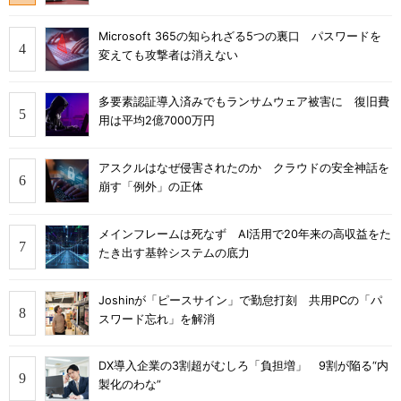
Microsoft 365の知られざる5つの裏口 パスワードを
変えても攻撃者は消えない
多要素認証導入済みでもランサムウェア被害に 復旧費
用は平均2億7000万円
アスクルはなぜ侵害されたのか クラウドの安全神話を
崩す「例外」の正体
メインフレームは死なず AI活用で20年来の高収益をた
たき出す基幹システムの底力
Joshinが「ピースサイン」で勤怠打刻 共用PCの「パ
スワード忘れ」を解消
DX導入企業の3割超がむしろ「負担増」 9割が陥る“内
製化のわな”