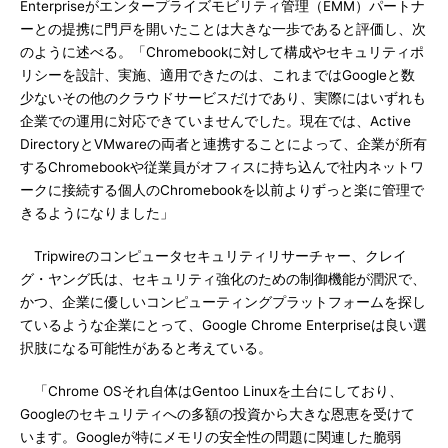
Enterpriseがエンタープライズモビリティ管理（EMM）パートナ
ーとの提携に門戸を開いたことは大きな一歩であると評価し、次
のように述べる。「Chromebookに対して構成やセキュリティポ
リシーを設計、実施、適用できたのは、これまではGoogleと数
少ないその他のクラウドサービスだけであり、実際にはいずれも
企業での運用に対応できていませんでした。現在では、Active
DirectoryとVMwareの両者と連携することによって、企業が所有
するChromebookや従業員がオフィスに持ち込んで社内ネットワ
ークに接続する個人のChromebookを以前よりずっと楽に管理で
きるようになりました」
Tripwireのコンピュータセキュリティリサーチャー、クレイ
グ・ヤング氏は、セキュリティ強化のための制御機能が潤沢で、
かつ、企業に優しいコンピューティングプラットフォームを探し
ているような企業にとって、Google Chrome Enterpriseは良い選
択肢になる可能性があると考えている。
「Chrome OSそれ自体はGentoo Linuxを土台にしており、
Googleのセキュリティへの多額の投資から大きな恩恵を受けて
います。Googleが特にメモリの安全性の問題に関連した脆弱