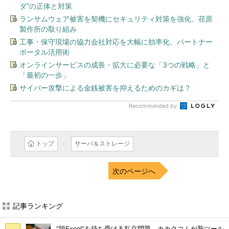
ダ”の正体と対策
ランサムウェア被害を契機にセキュリティ対策を強化、荏原
製作所の取り組み
工事・保守現場の協力会社対応を大幅に効率化、パートナー
ポータル活用術
オンラインサービスの成長・拡大に必要な「3つの戦略」と
「最初の一歩」
サイバー攻撃による金銭被害を抑えるためのカギは？
Recommended by
トップ
サーバ＆ストレージ
次のページへ
記事ランキング
“脱Excel”を待ち受ける乱立問題 カカクコムが新ツール