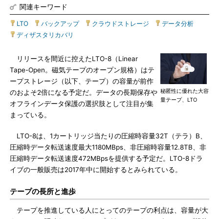
関連キーワード
LTO
|
バックアップ
|
クラウドストレージ
|
データ分析
|
ディザスタリカバリ
リリースを間近に控えたLTO-8（Linear
Tape-Open。磁気テープのオープン規格）はテ
ープストレージ（以下、テープ）の容量が前作
秘匿性に優れた大容
のおよそ2倍になる予定だ。データの長期保存や
量テープ、LTO
オフラインデータ保護の選択肢として注目が集
まっている。
LTO-8は、1カートリッジ当たりの圧縮時容量32T（テラ）B、
圧縮時データ転送速度最大1180MBps、非圧縮時容量12.8TB、非
圧縮時データ転送速度472MBpsを提供する予定だ。LTO-8ドラ
イブの一般販売は2017年中に開始するとみられている。
テープの長所と進歩
テープを推進している人にとってのテープの利点は、容量が大