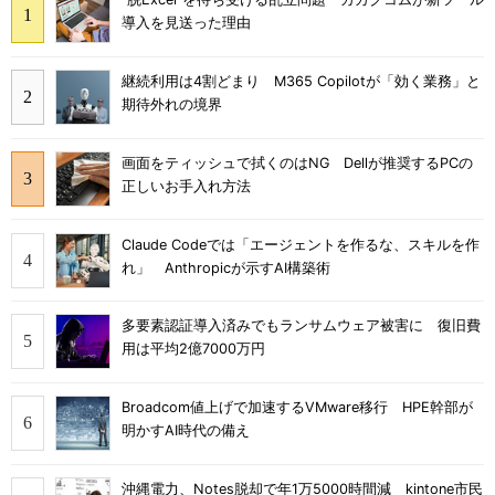
導入を見送った理由
継続利用は4割どまり M365 Copilotが「効く業務」と
期待外れの境界
画面をティッシュで拭くのはNG Dellが推奨するPCの
正しいお手入れ方法
Claude Codeでは「エージェントを作るな、スキルを作
れ」 Anthropicが示すAI構築術
多要素認証導入済みでもランサムウェア被害に 復旧費
用は平均2億7000万円
Broadcom値上げで加速するVMware移行 HPE幹部が
明かすAI時代の備え
沖縄電力、Notes脱却で年1万5000時間減 kintone市民