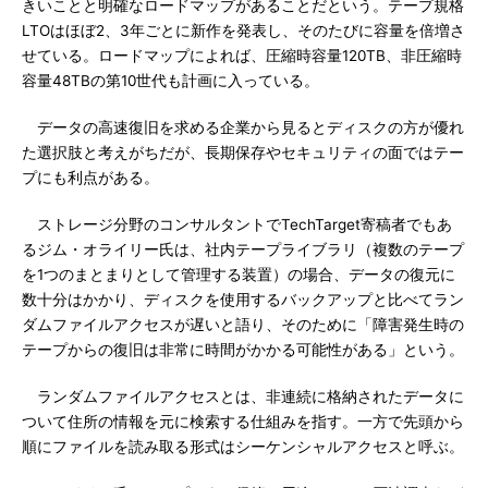
きいことと明確なロードマップがあることだという。テープ規格
LTOはほぼ2、3年ごとに新作を発表し、そのたびに容量を倍増さ
せている。ロードマップによれば、圧縮時容量120TB、非圧縮時
容量48TBの第10世代も計画に入っている。
データの高速復旧を求める企業から見るとディスクの方が優れ
た選択肢と考えがちだが、長期保存やセキュリティの面ではテー
プにも利点がある。
ストレージ分野のコンサルタントでTechTarget寄稿者でもあ
るジム・オライリー氏は、社内テープライブラリ（複数のテープ
を1つのまとまりとして管理する装置）の場合、データの復元に
数十分はかかり、ディスクを使用するバックアップと比べてラン
ダムファイルアクセスが遅いと語り、そのために「障害発生時の
テープからの復旧は非常に時間がかかる可能性がある」という。
ランダムファイルアクセスとは、非連続に格納されたデータに
ついて住所の情報を元に検索する仕組みを指す。一方で先頭から
順にファイルを読み取る形式はシーケンシャルアクセスと呼ぶ。