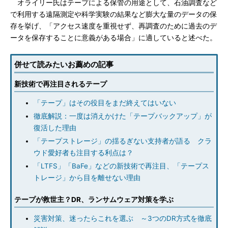
オライリー氏はテープによる保管の用途として、石油調査など
で利用する遠隔測定や科学実験の結果など膨大な量のデータの保
存を挙げ、「アクセス速度を重視せず、再調査のために過去のデ
ータを保存することに意義がある場合」に適していると述べた。
併せて読みたいお薦めの記事
新技術で再注目されるテープ
「テープ」はその役目をまだ終えてはいない
徹底解説：一度は消えかけた「テープバックアップ」が
復活した理由
「テープストレージ」の揺るぎない支持者が語る クラ
ウド愛好者も注目する利点は？
「LTFS」「BaFe」などの新技術で再注目、「テープス
トレージ」から目を離せない理由
テープが救世主？DR、ランサムウェア対策を学ぶ
災害対策、迷ったらこれを選ぶ ～3つのDR方式を徹底