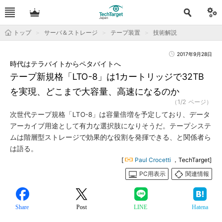
トップ
サーバ＆ストレージ
テープ装置
技術解説
2017年9月28日
時代はテラバイトからペタバイトへ
テープ新規格「LTO-8」は1カートリッジで32TB
を実現、どこまで大容量、高速になるのか
（1/2 ページ）
次世代テープ規格「LTO-8」は容量倍増を予定しており、データ
アーカイブ用途として有力な選択肢になりそうだ。テープシステ
ムは階層型ストレージで効果的な役割を発揮できる、と関係者ら
は語る。
[
Paul Crocetti
，TechTarget]
PC用表示
関連情報
Share
Post
LINE
Hatena