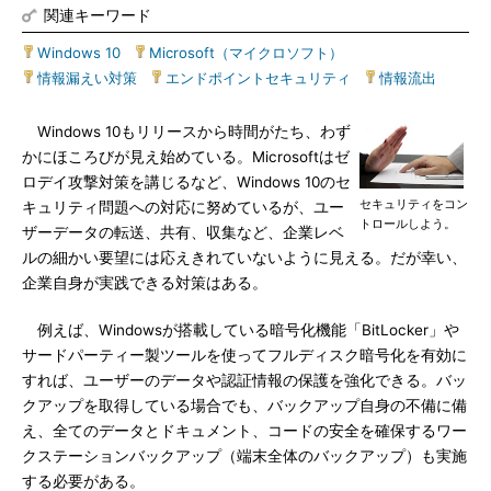
関連キーワード
Windows 10
|
Microsoft（マイクロソフト）
|
情報漏えい対策
|
エンドポイントセキュリティ
|
情報流出
Windows 10もリリースから時間がたち、わず
かにほころびが見え始めている。Microsoftはゼ
ロデイ攻撃対策を講じるなど、Windows 10のセ
セキュリティをコン
キュリティ問題への対応に努めているが、ユー
トロールしよう。
ザーデータの転送、共有、収集など、企業レベ
ルの細かい要望には応えきれていないように見える。だが幸い、
企業自身が実践できる対策はある。
例えば、Windowsが搭載している暗号化機能「BitLocker」や
サードパーティー製ツールを使ってフルディスク暗号化を有効に
すれば、ユーザーのデータや認証情報の保護を強化できる。バッ
クアップを取得している場合でも、バックアップ自身の不備に備
え、全てのデータとドキュメント、コードの安全を確保するワー
クステーションバックアップ（端末全体のバックアップ）も実施
する必要がある。