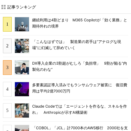
記事ランキング
継続利用は4割どまり M365 Copilotが「効く業務」と
期待外れの境界
「こんなはずでは」 製造業の若手は“アナログな現
場”に幻滅して辞めていく
DX導入企業の3割超がむしろ「負担増」 9割が陥る“内
製化のわな”
多要素認証導入済みでもランサムウェア被害に 復旧費
用は平均2億7000万円
Claude Codeでは「エージェントを作るな、スキルを作
れ」 Anthropicが示すAI構築術
「COBOL」「JCL」計7000本のAWS移行 2000社を支