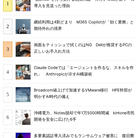
導入を見送った理由
継続利用は4割どまり M365 Copilotが「効く業務」と
期待外れの境界
画面をティッシュで拭くのはNG Dellが推奨するPCの
正しいお手入れ方法
Claude Codeでは「エージェントを作るな、スキルを作
れ」 Anthropicが示すAI構築術
Broadcom値上げで加速するVMware移行 HPE幹部が
明かすAI時代の備え
沖縄電力、Notes脱却で年1万5000時間減 kintone市民
開発を安全に広げた6手
多要素認証導入済みでもランサムウェア被害に 復旧費