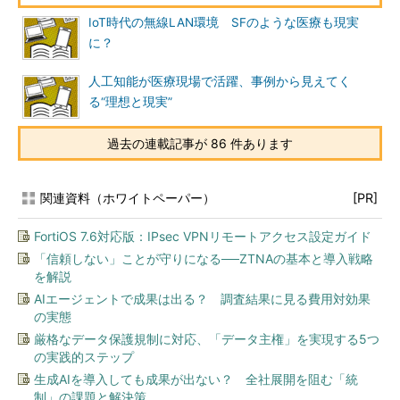
IoT時代の無線LAN環境 SFのような医療も現実
に？
人工知能が医療現場で活躍、事例から見えてく
る“理想と現実”
過去の連載記事が 86 件あります
関連資料（ホワイトペーパー）
[PR]
FortiOS 7.6対応版：IPsec VPNリモートアクセス設定ガイド
「信頼しない」ことが守りになる──ZTNAの基本と導入戦略
を解説
AIエージェントで成果は出る？ 調査結果に見る費用対効果
の実態
厳格なデータ保護規制に対応、「データ主権」を実現する5つ
の実践的ステップ
生成AIを導入しても成果が出ない？ 全社展開を阻む「統
制」の課題と解決策