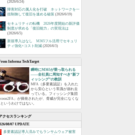
(2026/6/24)
障害対応の属人化を打破 ネットワークを一
括制御して復旧を速める秘策
(2026/6/19)
セキュリティの転機 2026年度開始の新評価
制度が求める「復旧能力」の実現法は
(2026/6/5)
新規導入はなし M365フル活用でセキュリ
ティ強化×コスト削減
(2026/6/3)
From Informa TechTarget
瞬時にM365が乗っ取られる
――全社員に周知すべき“新フ
ィッシング”の教訓
MFA（多要素認証）を入れた
から安心という常識が崩れ去
っている。フィッシング集団
ycoon2FA」が摘発されたが、脅威が完全になくな
たというわけではない。
アクセスランキング
026/08/07 UPDATE
多要素認証導入済みでもランサムウェア被害