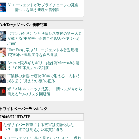
AIエージェントがサプライチェーンの死角
に 情シスを襲う新種の脆弱性
TechTargetジャパン 新着記事
【マンガ付き】ひとり情シス支援の第一人者
が教える”中堅中小企業こそRAGを使うべき
理由”
Uber Eatsに学ぶAIエージェント本番運用術
1万都市の料理画像を自己修復
Azureは限界ギリギリ 絶好調Microsoftを襲
う「GPU不足」の深刻度
IT業界の女性は9割が10年で消える 人材枯
渇を招く“見えない壁”の正体
米「AIキルスイッチ法案」 情シスが今から
備える5つのリスク回避策
ホワイトペーパーランキング
026/08/07 UPDATE
なぜサイバー攻撃による被害は沈静化しな
い？ 報道では見えない本質に迫る
AIエージェントに潜む“見えないリスク”、過剰