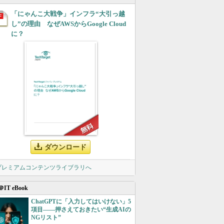
「にゃんこ大戦争」インフラ“大引っ越
し”の理由 なぜAWSからGoogle Cloud
に？
ダウンロード
 プレミアムコンテンツライブラリへ
＠IT eBook
ChatGPTに「入力してはいけない」5
項目――押さえておきたい“生成AIの
NGリスト”