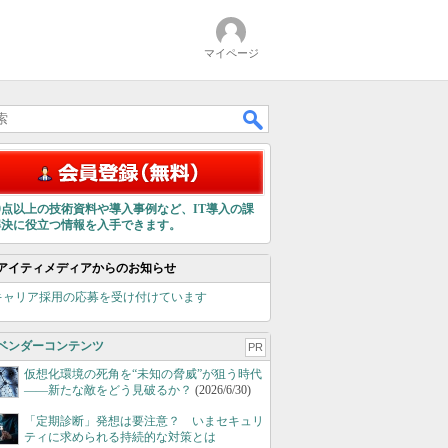
マイページ
00点以上の技術資料や導入事例など、IT導入の課
解決に役立つ情報を入手できます。
アイティメディアからのお知らせ
キャリア採用の応募を受け付けています
ベンダーコンテンツ
PR
仮想化環境の死角を“未知の脅威”が狙う時代
――新たな敵をどう見破るか？
(2026/6/30)
「定期診断」発想は要注意？ いまセキュリ
ティに求められる持続的な対策とは