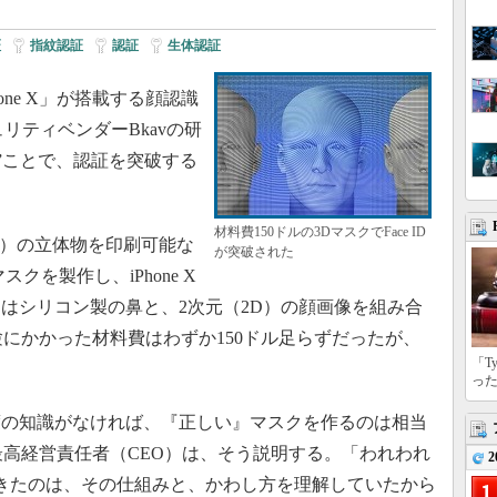
証
|
指紋認証
|
認証
|
生体認証
one X」が搭載する顔認識
ュリティベンダーBkavの研
ます”ことで、認証を突破する
材料費150ドルの3DマスクでFace ID
D）の立体物を印刷可能な
が突破された
クを製作し、iPhone X
はシリコン製の鼻と、2次元（2D）の顔画像を組み合
験にかかった材料費はわずか150ドル足らずだったが、
「T
っ
の知識がなければ、『正しい』マスクを作るのは相当
最高経営責任者（CEO）は、そう説明する。「われわれ
2
ができたのは、その仕組みと、かわし方を理解していたから