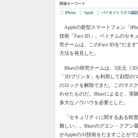
関連キーワード
iPhone
|
Apple
|
バイオメトリクス認
Appleの新型スマートフォン「iPh
技術「Face ID」。ベトナムのセキ
究チームは、このFace IDを“だ
方法を発見した。
Bkavの研究チームは、3次元（3
「3Dプリンタ」を利用して顔型のマス
のロックを解除できた。このマスク
わせたものだ。Bkavによると、実
多大なノウハウを必要とした。
「セキュリティに関するある程度
難しい」。Bkavのグエン・クアン
がAppleのAI技術をだますこと