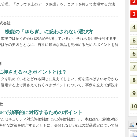
ス管理」「クラウド上のデータ保護」を、コストを抑えて実現する方法
式会社
？ 機能の「ゆらぎ」に惑わされない選び方
市場では多くのSASE製品が登場しているが、それらを比較検討する中
ではその要因とともに、自社に最適な製品を見極めるためのポイントを解
社
際に押さえるべきポイントとは？
ックを眺めているとどれも同じに見えてしまい、何を選べばよいか分から
を選定する上で押さえておくべきポイントについて、事例を交えて解説す
社
ASEで効率的に対応するためのポイント
たセキュリティ対策評価制度（SCS評価制度）」。本動画では制度対応
効率的な対策を紹介するとともに、失敗しないSASEの製品選定について解