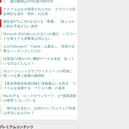
に 復旧費用は平均2億7000万円
アスクルはなぜ侵害されたのか クラウドの安
全神話を崩す「例外」の正体
満足度87%と28%を分ける「尊重」 情シスが
人材を手放さない条件
Microsoft 365の知られざる5つの裏口 パスワー
ドを変えても攻撃者は消えない
なぜAnthropicの「Claude」は暴走し、現実の企
業をハッキングしたのか
従業員の4割がAIに機密データを送信 送って
いるのはどんな人？
AIエージェントがサプライチェーンの死角に
情シスを襲う新種の脆弱性
【基本情報技術者試験】情報漏えいを防ぎ、フ
ァイルを保護する「アクセス権」の基本
Macを守る「ロックダウンモード」が“侵害調査
の障壁”になっている
「身代金を支払う」以外のランサムウェア対策
は本当にあるのか？
プレミアムコンテンツ