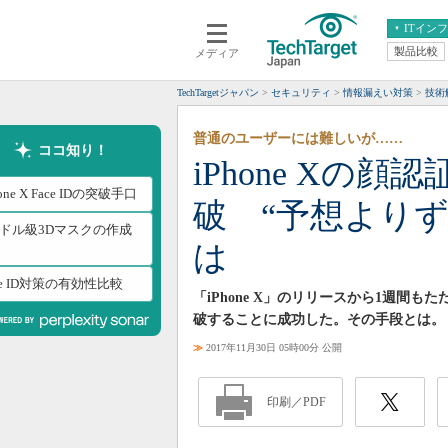
ITイン
製品比較
メディア
クラウド
エンタープライズ
ERP
仮想化
TechTargetジャパン
セキュリティ
情報漏えい対策
技術
データ分析
サーバ＆ストレージ
普通のユーザーには難しいが……
CX
スマートモバイル
ココ知り！
iPhone Xの顔
情報系システム
ネットワーク
hone X Face IDの突破手口
破 “予想より
システム運用管理
0ドル級3Dマスクの作成
は
ce ID対策の有効性比較
「iPhone X」のリリースから1週間も
破することに成功した。その手段とは。
≫
2017年11月30日 05時00分 公開
印刷／PDF