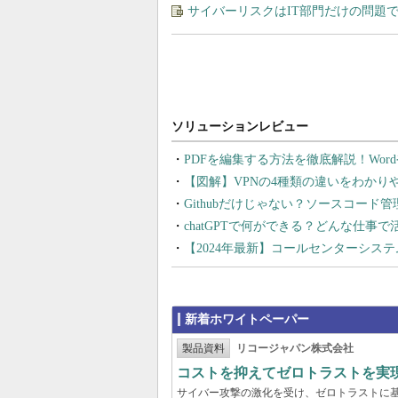
サイバーリスクはIT部門だけの問題
PDFを編集する方法を徹底解説！Wor
【図解】VPNの4種類の違いをわか
Githubだけじゃない？ソースコード
chatGPTで何ができる？どんな仕事
【2024年最新】コールセンターシス
新着ホワイトペーパー
製品資料
リコージャパン株式会社
コストを抑えてゼロトラストを実現する
サイバー攻撃の激化を受け、ゼロトラストに