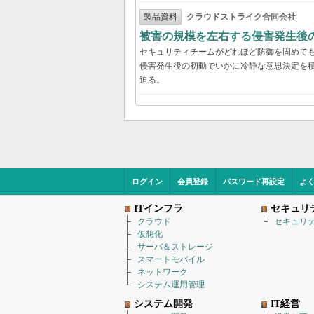
製品資料
クラウドストライク合同会社
被害の規模を左右する侵害発生後の
セキュリティチームがどれほど防御を固めて
侵害発生後の初動でいかに冷静な意思決定を積
迫る。
ログイン
会員登録
パスワード再設定
よ
ITインフラ
セキュリ
クラウド
セキュリ
仮想化
サーバ＆ストレージ
スマートモバイル
ネットワーク
システム運用管理
システム開発
IT経営