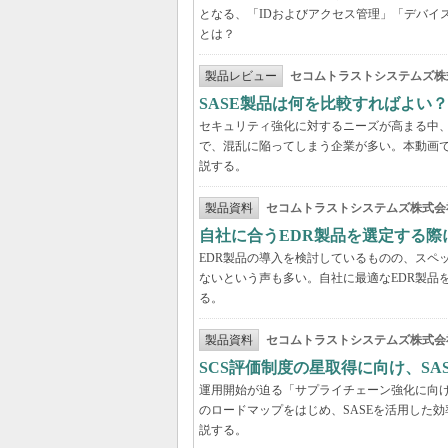
となる、「IDおよびアクセス管理」「デバイ
とは？
製品レビュー
セコムトラストシステムズ株
SASE製品は何を比較すればよい
セキュリティ強化に対するニーズが高まる中、
で、混乱に陥ってしまう企業が多い。本動画
説する。
製品資料
セコムトラストシステムズ株式会
自社に合うEDR製品を選定する
EDR製品の導入を検討しているものの、スペ
ないという声も多い。自社に最適なEDR製品
る。
製品資料
セコムトラストシステムズ株式会
SCS評価制度の星取得に向け、S
運用開始が迫る「サプライチェーン強化に向け
のロードマップをはじめ、SASEを活用した
説する。