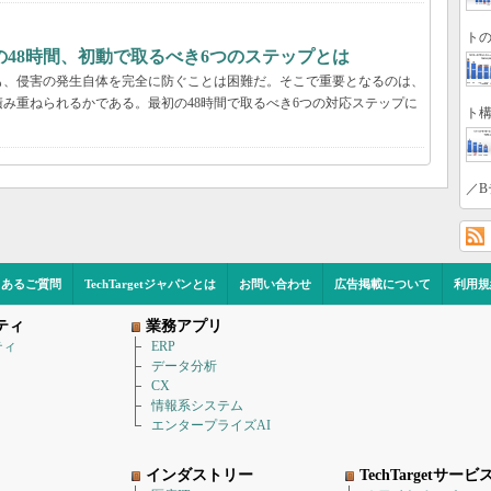
トの
48時間、初動で取るべき6つのステップとは
も、侵害の発生自体を完全に防ぐことは困難だ。そこで重要となるのは、
み重ねられるかである。最初の48時間で取るべき6つの対応ステップに
ト構
／B
くあるご質問
TechTargetジャパンとは
お問い合わせ
広告掲載について
利用規
ティ
業務アプリ
ティ
ERP
データ分析
CX
情報系システム
エンタープライズAI
インダストリー
TechTargetサービ