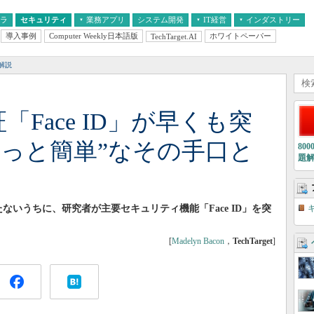
フラ
セキュリティ
業務アプリ
システム開発
IT経営
インダストリー
導入事例
Computer Weekly日本語版
ホワイトペーパー
TechTarget.AI
AI
経営とIT
医療IT
中堅・中小企業とIT
教育IT
解説
認証「Face ID」が早くも突
ずっと簡単”なその手口と
80
題
たたないうちに、研究者が主要セキュリティ機能「Face ID」を突
[
Madelyn Bacon
，
TechTarget
]