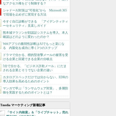
なアクセス権をどう制御する？
シャドーAI対策は“可視化”から Microsoft 365
で現場を止めずに実現する方法
今すぐ自己診断ができる 「アイデンティティ
ーセキュリティ」見直しガイド
熊本城マラソンが顔認証システムを導入、本人
確認はどのように変わったのか？
Webアプリの脆弱性診断はAIでもっと楽にな
る 内製化を成功に導く3つのステップ
ドラマで分かる、標的型攻撃メールの被害を受
ける企業と回避できる企業の分岐点
5分で分かる、「ビジネス詐欺メール」にだま
される企業とそうでない企業の違い
カタログスペックだけでは分からない、EDRの
導入効果を高めるためのポイント
マンガで学ぶ「ランサムウェア対策」、多層防
御を実践するためのポイントとは？
ITmedia マーケティング新着記事
「サイト内検索」＆「ライブチャット」売れ