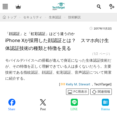
トップ
セキュリティ
生体認証
技術解説
2017年11月2日
「顔認証」と「虹彩認証」はどう違うのか
iPhone Xが採用した顔認証とは？ スマホ向け生
体認証技術の種類と特徴を見る
（1/2 ページ）
モバイルデバイスへの搭載が進んで身近になった生体認証技術だ
が、その特徴を正しく理解できている人は多くないだろう。主要
技術である指紋認証、顔認証、虹彩認証、音声認証について簡潔
に紹介する。
[
Kelly M. Stewart
，TechTarget]
PC用表示
関連情報
Share
Post
LINE
Hatena