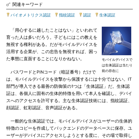
関連キーワード
バイオメトリクス認証
|
指紋認証
|
認証
|
生体認証
「用心するに越したことはない」といわれて
育った人は多いだろう。子どもにはこの教えを
無視する権利がある。だがモバイルデバイスを
活用する企業が、この忠告を無視すれば、困っ
た事態に直面することになりかねない。
モバイルデバイスで
は生体認証は当たり
前の存在に
パスワードとPINコード（暗証番号）だけで
は、モバイルデバイスを攻撃から保護するには十分ではない。IT
部門が導入できる最善の防御策の1つは「生体認証」だ。生体認
証は、各個人に固有の生体的特徴を用いて本人を確認し、デバイ
スへのアクセスを許可する。主な生体認証技術には、指紋認証、
顔認証、虹彩認証、音声認証がある。
一般的な生体認証では、モバイルデバイスがユーザーの生体的
特徴のコピーを作成してバックエンドのデータベースに保存。ユ
ーザーがデバイスにアクセスしようとする度に、その場で取得し