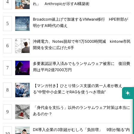
れ」 Anthropicが示すAI構築術
Broadcom値上げで加速するVMware移行 HPE幹部が
明かすAI時代の備え
沖縄電力、Notes脱却で年1万5000時間減 kintone市民
開発を安全に広げた6手
多要素認証導入済みでもランサムウェア被害に 復旧費
用は平均2億7000万円
【マンガ付き】ひとり情シス支援の第一人者が教え
る”中堅中小企業こそRAGを使うべき理由”
「身代金を支払う」以外のランサムウェア対策は本当に
あるのか？
DX導入企業の3割超がむしろ「負担増」 9割が陥る“内