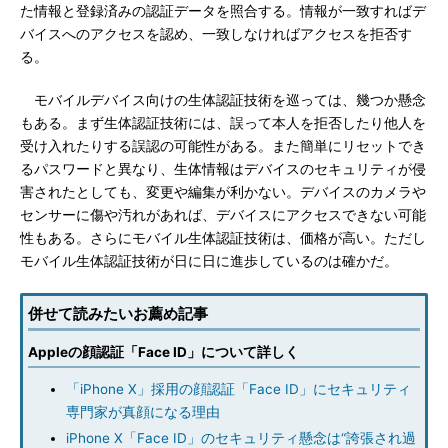
た情報と登録済みの認証データを照合する。情報が一致すればデ
バイスへのアクセスを認め、一致しなければアクセスを拒否す
る。
モバイルデバイス向けの生体認証技術を巡っては、幾つか懸念
もある。まず生体認証技術には、誤って本人を拒否したり他人を
受け入れたりする誤認の可能性がある。また簡単にリセットでき
るパスワードと異なり、生体情報はデバイスのセキュリティが侵
害されたとしても、変更や編集が利かない。デバイスのカメラや
センサーに傷や汚れがあれば、デバイスにアクセスできない可能
性もある。さらにモバイル生体認証技術は、価格が高い。ただし
モバイル生体認証技術が日に日に進歩しているのは確かだ。
併せて読みたいお薦め記事
Appleの顔認証「Face ID」について詳しく
「iPhone X」採用の顔認証「Face ID」にセキュリティ
専門家が真顔になる理由
iPhone X「Face ID」のセキュリティ懸念は“誇張され過