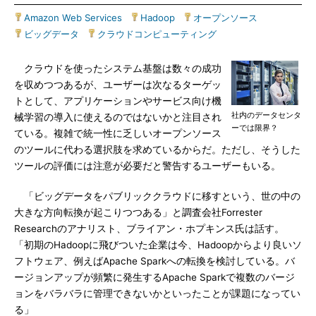
Amazon Web Services
|
Hadoop
|
オープンソース
|
ビッグデータ
|
クラウドコンピューティング
クラウドを使ったシステム基盤は数々の成功
を収めつつあるが、ユーザーは次なるターゲッ
トとして、アプリケーションやサービス向け機
社内のデータセンタ
械学習の導入に使えるのではないかと注目され
ーでは限界？
ている。複雑で統一性に乏しいオープンソース
のツールに代わる選択肢を求めているからだ。ただし、そうした
ツールの評価には注意が必要だと警告するユーザーもいる。
「ビッグデータをパブリッククラウドに移すという、世の中の
大きな方向転換が起こりつつある」と調査会社Forrester
Researchのアナリスト、ブライアン・ホプキンス氏は話す。
「初期のHadoopに飛びついた企業は今、Hadoopからより良いソ
フトウェア、例えばApache Sparkへの転換を検討している。バ
ージョンアップが頻繁に発生するApache Sparkで複数のバージ
ョンをバラバラに管理できないかといったことが課題になってい
る」