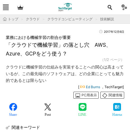
トップ
クラウド
クラウドコンピューティング
技術解説
2017年12月6日
業務における機械学習の割合が重要
「クラウドで機械学習」の落とし穴 AWS、
Azure、GCPをどう使う？
（1/2 ページ）
クラウドに機械学習の仕組みを実装することへの関心は高まって
いるが、この最先端のソフトウェアは、どの企業にとっても魅力
的であるとは限らない
[
Ed Burns
，TechTarget]
PC用表示
関連情報
Share
Post
LINE
Hatena
関連キーワード