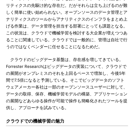
リティクスの先駆け的な存在だ。だがそれらは立ち上げるのが難
しく簡単に使い始められない。オープンソースのデータ管理とア
ナリティクスのツールからアナリティクスのインフラをまとめ上
げる作業は、データ管理を担当する部署にとっても課題となる。
この状況は、クラウドで機械学習を検討する大企業が増えつつあ
ることに関連している。クラウドでは一般的に、管理は自社で行
うのではなくベンダーに任せることになるためだ。
クラウドのビッグデータ基盤は、存在感を増してきている。
Forrester Researchはビッグデータの実装について、クラウドで
の展開がオンプレミスのそれを上回るペースで増加し、今後5年
間で7.5倍になると予測している。そこでビッグデータのソフト
ウェアメーカー各社は一部のオープンソースユーザーに対して、
データの取得、保存、機械学習モデルの構築、アプリケーション
の展開などあらゆる操作が可能で操作も簡略化されたツールを提
供し、アプローチを試みている。
クラウドでの機械学習の魅力