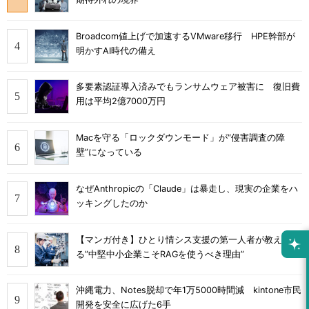
Broadcom値上げで加速するVMware移行 HPE幹部が
明かすAI時代の備え
多要素認証導入済みでもランサムウェア被害に 復旧費
用は平均2億7000万円
Macを守る「ロックダウンモード」が“侵害調査の障
壁”になっている
なぜAnthropicの「Claude」は暴走し、現実の企業をハ
ッキングしたのか
【マンガ付き】ひとり情シス支援の第一人者が教え
る”中堅中小企業こそRAGを使うべき理由”
沖縄電力、Notes脱却で年1万5000時間減 kintone市民
開発を安全に広げた6手