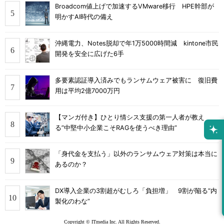
Broadcom値上げで加速するVMware移行 HPE幹部が
明かすAI時代の備え
沖縄電力、Notes脱却で年1万5000時間減 kintone市民
開発を安全に広げた6手
多要素認証導入済みでもランサムウェア被害に 復旧費
用は平均2億7000万円
【マンガ付き】ひとり情シス支援の第一人者が教え
る”中堅中小企業こそRAGを使うべき理由”
「身代金を支払う」以外のランサムウェア対策は本当に
あるのか？
DX導入企業の3割超がむしろ「負担増」 9割が陥る“内
製化のわな”
Copyright © ITmedia Inc. All Rights Reserved.