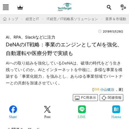
トップ
経営とIT
IT経営／IT戦略系ソリューション
業界＆市場動
2018年5月29日
AI、RPA、Slackなどに注力
DeNAのIT戦略：事業のエンジンとしてAIを強化、
自動運転や医療分野で実績も
AIへの取り組みを強化しているDeNAは、破壊の時代をどう生き
残っていくのか。AIとインターネットを中核に、多様な事業を構
築する「事業化能力」を強みとし、あらゆる事業領域でパートナ
ーとの共創を加速させていく。
[
小山健治
，著]
PC用表示
関連情報
Share
Post
LINE
Hatena