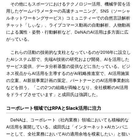
その他にもスポーツにおけるテクノロジー活用、機械学習を活
用したゲームパラメーターの高速チューニング、SNS（ソーシャ
ルネットワーキングサービス）コミュニティーでの自然言語解析
チャット「しぃな」、ライブコマース動画の自動解析、人物動画
による属性・姿勢・行動解析など、DeNAのAI活用は多方面に広
がっている。
これらの活動の技術的な支柱となっているのが2016年に設立し
たAIシステム部で、先端AI技術の研究および開発、AIを活用した
サービス提供、データ分析基盤の提供などに当たっている。ビジ
ネス視点からAI活用を主導するのがAI戦略推進室で、AI活用施策
の立案、AI新規事業計画の策定、パートナーとのAI活用事業創出
などを担う。「この2つの組織が両輪となり、全社横断のAI活用
をドライブさせています」と成田氏は強調した。
コーポレート領域ではRPAとSlack活用に注力
DeNAは、コーポレート（社内業務）領域においても積極的な
AI活用を展開している。成田氏は「インターネット×AIカンパニ
ーとして、全社業務においてAIの適用余地を模索したい」と狙い