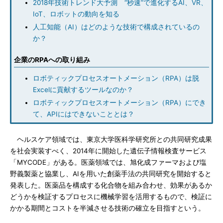
2018年技術トレンド大予測 “秒速”で進化するAI、VR、
IoT、ロボットの動向を知る
人工知能（AI）はどのような技術で構成されているの
か？
企業のRPAへの取り組み
ロボティックプロセスオートメーション（RPA）は脱
Excelに貢献するツールなのか？
ロボティックプロセスオートメーション（RPA）にでき
て、APIにはできないこととは？
ヘルスケア領域では、東京大学医科学研究所との共同研究成果
を社会実装すべく、2014年に開始した遺伝子情報検査サービス
「MYCODE」がある。医薬領域では、旭化成ファーマおよび塩
野義製薬と協業し、AIを用いた創薬手法の共同研究を開始すると
発表した。医薬品を構成する化合物を組み合わせ、効果があるか
どうかを検証するプロセスに機械学習を活用するもので、検証に
かかる期間とコストを半減させる技術の確立を目指すという。