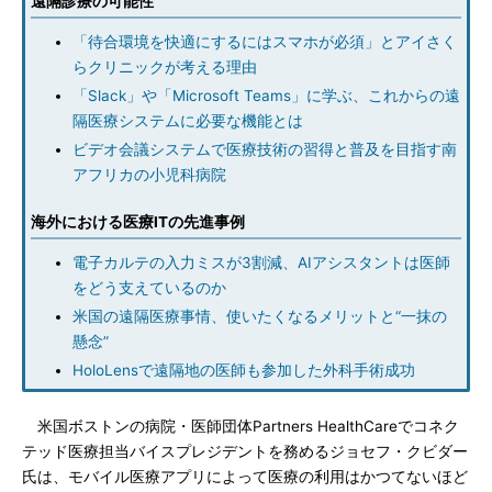
遠隔診療の可能性
「待合環境を快適にするにはスマホが必須」とアイさく
らクリニックが考える理由
「Slack」や「Microsoft Teams」に学ぶ、これからの遠
隔医療システムに必要な機能とは
ビデオ会議システムで医療技術の習得と普及を目指す南
アフリカの小児科病院
海外における医療ITの先進事例
電子カルテの入力ミスが3割減、AIアシスタントは医師
をどう支えているのか
米国の遠隔医療事情、使いたくなるメリットと“一抹の
懸念”
HoloLensで遠隔地の医師も参加した外科手術成功
米国ボストンの病院・医師団体Partners HealthCareでコネク
テッド医療担当バイスプレジデントを務めるジョセフ・クビダー
氏は、モバイル医療アプリによって医療の利用はかつてないほど