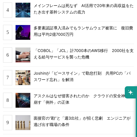
メインフレームは死なず AI活用で20年来の高収益をた
たき出す基幹システムの底力
多要素認証導入済みでもランサムウェア被害に 復旧費
用は平均2億7000万円
「COBOL」「JCL」計7000本のAWS移行 2000社を支
える給与サービスを襲った危機
Joshinが「ピースサイン」で勤怠打刻 共用PCの「パ
スワード忘れ」を解消
アスクルはなぜ侵害されたのか クラウドの安全神話を
崩す「例外」の正体
面接官の“勘”と「週3出社」が招く悲劇 エンジニアが
逃げ出す職場の条件