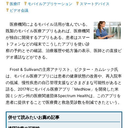
医療IT
|
モバイルアプリケーション
|
スマートデバイス
|
ビデオ会議
医療機関によるモバイル活用が進んでいる。
既製のモバイル医療アプリもあれば、医療機関
が独自に開発するアプリもある。患者はスマー
トフォンなどの端末でこうしたアプリを使い診
察の予約とその確認、治療履歴や処方箋の表示、医師との直接ビ
デオ通話などができる。
Frost & Sullivanの主席アナリスト、ビクター・カムレック氏
は、モバイル医療アプリには患者の健康状態の改善や、再入院率
の低減、慢性疾患の自己管理支援などさまざまな可能性があると
語る。2017年にモバイル医療アプリ「MedNow」を開発した米
国ミシガン州の医療関連団体Spectrum Healthは、このアプリを
患者に提供することで医療費と救急受診数を削減できたという。
併せて読みたいお薦め記事