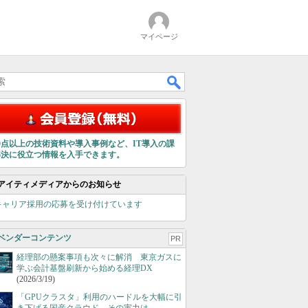
マイページ
00点以上の技術資料や導入事例など、IT導入の課
解決に役立つ情報を入手できます。
アイティメディアからのお知らせ
キャリア採用の応募を受け付けています
ベンダーコンテンツ
PR
経理部の懸案事項も次々に解消 東京ガスに
学ぶ会計基盤刷新から始める経理DX
(2026/3/19)
「GPUクラスタ」利用のハードルを大幅に引