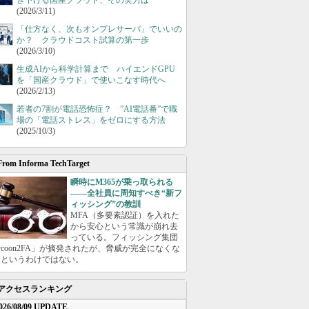
き下げる国産クラウド、その実力は
(2026/3/11)
「仕方なく、次もオンプレサーバ」でいいの
か？ クラウドコスト試算の第一歩
(2026/3/10)
生成AIから科学計算まで ハイエンドGPU
を「国産クラウド」で使いこなす時代へ
(2026/2/13)
若者の7割が電話恐怖症？ ”AI電話番”で職
場の「電話ストレス」をゼロにする方法
(2025/10/3)
From Informa TechTarget
瞬時にM365が乗っ取られる
――全社員に周知すべき“新フ
ィッシング”の教訓
MFA（多要素認証）を入れた
から安心という常識が崩れ去
っている。フィッシング集団
ycoon2FA」が摘発されたが、脅威が完全になくな
たというわけではない。
アクセスランキング
026/08/09 UPDATE