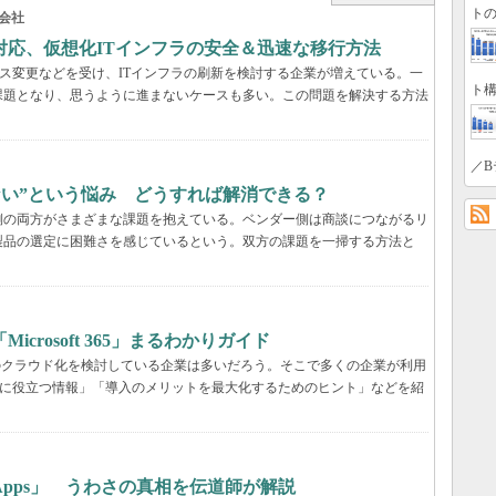
トの
会社
対応、仮想化ITインフラの安全＆迅速な移行方法
センス変更などを受け、ITインフラの刷新を検討する企業が増えている。一
ト構
課題となり、思うように進まないケースも多い。この問題を解決する方法
／B
らない”という悩み どうすれば解消できる？
業側の両方がさまざまな課題を抱えている。ベンダー側は商談につながるリ
製品の選定に困難さを感じているという。双方の課題を一掃する方法と
rosoft 365」まるわかりガイド
境のクラウド化を検討している企業は多いだろう。そこで多くの企業が利用
ービス選定に役立つ情報」「導入のメリットを最大化するためのヒント」などを紹
65 Apps」 うわさの真相を伝道師が解説