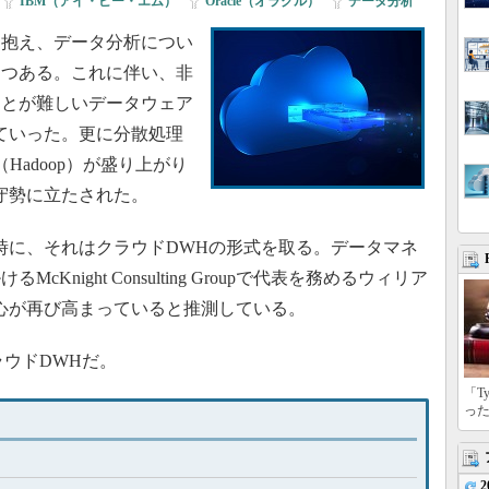
IBM（アイ・ビー・エム）
|
Oracle（オラクル）
|
データ分析
抱え、データ分析につい
つつある。これに伴い、非
ことが難しいデータウェア
ていった。更に分散処理
」（Hadoop）が盛り上がり
守勢に立たされた。
時に、それはクラウドDWHの形式を取る。データマネ
night Consulting Groupで代表を務めるウィリア
心が再び高まっていると推測している。
ラウドDWHだ。
「T
っ
2