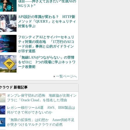
項目――押さえておきたい“生成AIの
NGリスト”
API設計の常識が変わる？ HTTP新
メソッド「QUERY」とセキュリティ
対策を学ぶ
フロンティアAIとサイバーセキュリ
ティ対策の現在地 「17万行のAIコ
ード分析」事例と公的ガイドライン
が示す道筋
「無線LANがつながらない」の苦情
をゼロに 3つの現場に学ぶネットワ
ーク改善術
»
一覧ページへ
クラウド 新着記事
オンプレ保守切れの恐怖 地銀協が次期イン
フラに「Oracle Cloud」を指名した理由
レガシー移行ツール6選 AWS、IBM製品は
何ができて何ができないのか
「無限の拡張性」は幻想か Azure供給不足
が突きつけるマルチクラウドの必然