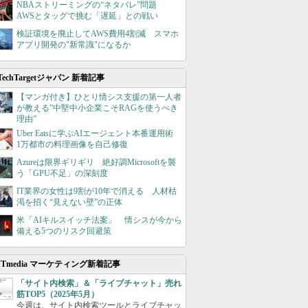
NBAストリーミングの“ネタバレ”問題
AWSとタッグで挑む「遅延」との戦い
検証環境を廃止してAWS費用4割減 スマホ
アプリ開発の"新常識"になるか
TechTargetジャパン 新着記事
【マンガ付き】ひとり情シス支援の第一人者
が教える”中堅中小企業こそRAGを使うべき
理由”
Uber Eatsに学ぶAIエージェント本番運用術
1万都市の料理画像を自己修復
Azureは限界ギリギリ 絶好調Microsoftを襲
う「GPU不足」の深刻度
IT業界の女性は9割が10年で消える 人材枯
渇を招く“見えない壁”の正体
米「AIキルスイッチ法案」 情シスが今から
備える5つのリスク回避策
ITmedia マーケティング新着記事
「サイト内検索」＆「ライブチャット」売れ
筋TOP5（2025年5月）
今週は、サイト内検索ツールとライブチャッ