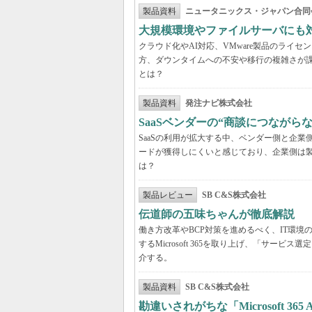
製品資料
ニュータニックス・ジャパン合同
大規模環境やファイルサーバにも
クラウド化やAI対応、VMware製品のライ
方、ダウンタイムへの不安や移行の複雑さが
とは？
製品資料
発注ナビ株式会社
SaaSベンダーの“商談につなが
SaaSの利用が拡大する中、ベンダー側と企
ードが獲得しにくいと感じており、企業側は
は？
製品レビュー
SB C&S株式会社
伝道師の五味ちゃんが徹底解説 「Mic
働き方改革やBCP対策を進めるべく、IT環
するMicrosoft 365を取り上げ、「サ
介する。
製品資料
SB C&S株式会社
勘違いされがちな「Microsoft 3