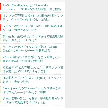
AWS「CloudEndure」と「Azure Site
Recovery」 2大DRaaSの似た機能、違う機能
オンプレ保守切れの恐怖 地銀協が次期インフ
ラに「Oracle Cloud」を指名した理由
レガシー移行ツール6選 AWS、IBM製品は何
ができて何ができないのか
第一生命、生成AIとクラウド移行で帳票処理を
刷新 選んだサービスは？
ライオンが挑む「守りのIT」脱却：Google
Cloudで加速させるデータ駆動型経営
VMware製品の「費用2倍」をどう回避した？
東急不動産HD“6週間”の脱出劇
複雑過ぎて“玄人専用”だったF1 新規ファン獲
得を支えたAWSリアルタイム分析
ITの世界で「エグレス」（Egress）はどういう
意味？ 実例で解説
AzureをやめたらWindowsライセンス料金が60
億円増えた――その笑えない理由
週末の深夜作業はもう限界 証券取引所がクラ
ウド移行で実践する「EBA」とは