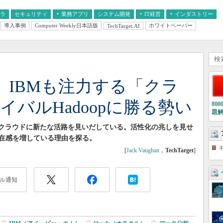
フラ
セキュリティ
業務アプリ
システム開発
IT経営
インダストリー
導入事例
Computer Weekly日本語版
ホワイトペーパー
TechTarget.AI
AI
経営とIT
医療IT
中堅・中小企業とIT
教育IT
oft、IBMも注力する「クラ
イバルHadoopに勝る勢い
80
題
が、クラウドに新たな活路を見いだしている。活性化の兆しを見せ
存在感を増している理由を探る。
[
Jack Vaughan
，
TechTarget
]
ル通知