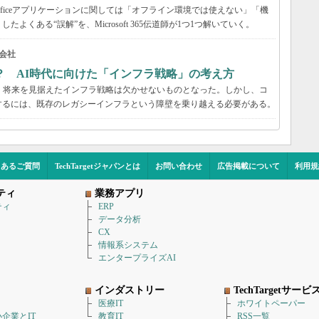
が、Officeアプリケーションに関しては「オフライン環境では使えない」「機
くある“誤解”を、Microsoft 365伝道師が1つ1つ解いていく。
会社
？ AI時代に向けた「インフラ戦略」の考え方
、将来を見据えたインフラ戦略は欠かせないものとなった。しかし、コ
するには、既存のレガシーインフラという障壁を乗り越える必要がある。
くあるご質問
TechTargetジャパンとは
お問い合わせ
広告掲載について
利用規
ティ
業務アプリ
ティ
ERP
データ分析
CX
情報系システム
エンタープライズAI
インダストリー
TechTargetサービ
医療IT
ホワイトペーパー
企業とIT
教育IT
RSS一覧