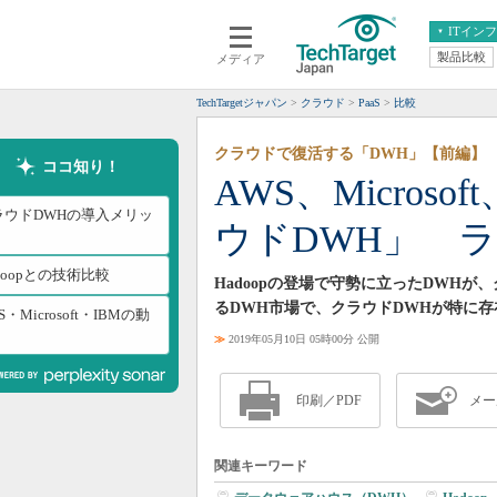
ITイン
製品比較
メディア
クラウド
エンタープライズ
ERP
仮想化
TechTargetジャパン
クラウド
PaaS
比較
データ分析
サーバ＆ストレージ
クラウドで復活する「DWH」【前編】
CX
スマートモバイル
ココ知り！
AWS、Micros
情報系システム
ネットワーク
ラウドDWHの導入メリッ
ウドDWH」 ラ
システム運用管理
doopとの技術比較
Hadoopの登場で守勢に立ったDWH
るDWH市場で、クラウドDWHが特に
S・Microsoft・IBMの動
≫
2019年05月10日 05時00分 公開
印刷／PDF
メー
関連キーワード