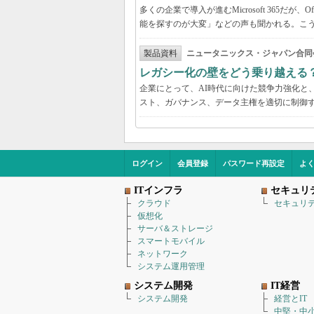
多くの企業で導入が進むMicrosoft 365だ
能を探すのが大変」などの声も聞かれる。こうしたよ
製品資料
ニュータニックス・ジャパン合同
レガシー化の壁をどう乗り越える
企業にとって、AI時代に向けた競争力強化と
スト、ガバナンス、データ主権を適切に制御
ログイン
会員登録
パスワード再設定
よ
ITインフラ
セキュリ
クラウド
セキュリ
仮想化
サーバ＆ストレージ
スマートモバイル
ネットワーク
システム運用管理
システム開発
IT経営
システム開発
経営とIT
中堅・中小