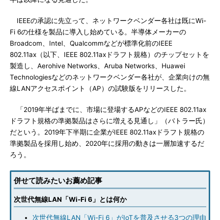
IEEEの承認に先立って、ネットワークベンダー各社は既にWi-
Fi 6の仕様を製品に導入し始めている。半導体メーカーの
Broadcom、Intel、Qualcommなどが標準化前のIEEE
802.11ax（以下、IEEE 802.11axドラフト規格）のチップセットを
製造し、Aerohive Networks、Aruba Networks、Huawei
Technologiesなどのネットワークベンダー各社が、企業向けの無
線LANアクセスポイント（AP）の試験版をリリースした。
「2019年半ばまでに、市場に登場するAPなどのIEEE 802.11ax
ドラフト規格の準拠製品はさらに増える見通し」（バトラー氏）
だという。2019年下半期に企業がIEEE 802.11axドラフト規格の
準拠製品を採用し始め、2020年に採用の動きは一層加速するだ
ろう。
併せて読みたいお薦め記事
次世代無線LAN「Wi-Fi 6」とは何か
次世代無線LAN「Wi-Fi 6」がIoTを普及させる3つの理由