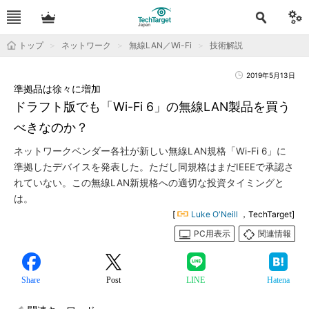
トップ
ネットワーク
無線LAN／Wi-Fi
技術解説
2019年5月13日
準拠品は徐々に増加
ドラフト版でも「Wi-Fi 6」の無線LAN製品を買う
べきなのか？
ネットワークベンダー各社が新しい無線LAN規格「Wi-Fi 6」に
準拠したデバイスを発表した。ただし同規格はまだIEEEで承認さ
れていない。この無線LAN新規格への適切な投資タイミングと
は。
[
Luke O'Neill
，TechTarget]
PC用表示
関連情報
Share
Post
LINE
Hatena