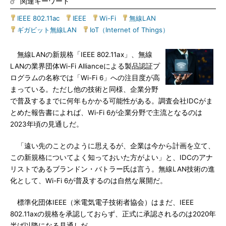
関連キーワード
IEEE 802.11ac
|
IEEE
|
Wi-Fi
|
無線LAN
|
ギガビット無線LAN
|
IoT（Internet of Things）
無線LANの新規格「IEEE 802.11ax」、無線
LANの業界団体Wi-Fi Allianceによる製品認証プ
ログラムの名称では「Wi-Fi 6」への注目度が高
まっている。ただし他の技術と同様、企業分野
で普及するまでに何年もかかる可能性がある。調査会社IDCがま
とめた報告書によれば、Wi-Fi 6が企業分野で主流となるのは
2023年頃の見通しだ。
「遠い先のことのように思えるが、企業は今から計画を立て、
この新規格についてよく知っておいた方がよい」と、IDCのアナ
リストであるブランドン・バトラー氏は言う。無線LAN技術の進
化として、Wi-Fi 6が普及するのは自然な展開だ。
標準化団体IEEE（米電気電子技術者協会）はまだ、IEEE
802.11axの規格を承認しておらず、正式に承認されるのは2020年
半ば以降になる見通しだ。