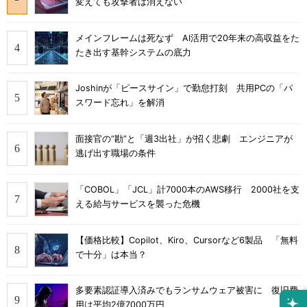
変えても攻撃者は消えない
メインフレームは死なず AI活用で20年来の高収益をた
たき出す基幹システムの底力
Joshinが「ピースサイン」で勤怠打刻 共用PCの「パ
スワード忘れ」を解消
面接官の“勘”と「週3出社」が招く悲劇 エンジニアが
逃げ出す職場の条件
「COBOL」「JCL」計7000本のAWS移行 2000社を支
える給与サービスを襲った危機
【価格比較】Copilot、Kiro、Cursorなど6製品 「無料
で十分」は本当？
多要素認証導入済みでもランサムウェア被害に 復旧費
用は平均2億7000万円