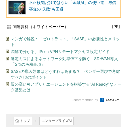
不正検知だけではない「金融AI」の使い道 与信
審査の“失敗”も回避
関連資料（ホワイトペーパー）
[PR]
マンガで解説：「ゼロトラスト」「SASE」の必要性とメリッ
ト
図解で分かる、IPsec VPNリモートアクセス設定ガイド
選定ミスによるネットワーク効率低下を防ぐ SD-WAN導入
「5つの考慮事項」
SASEの導入効果はどうすれば高まる？ ベンダー選びで考慮
すべき10のポイント
質の高いAIアプリとエージェントを構築する“AI Ready”なデー
タ基盤とは
Recommended by
トップ
エンタープライズAI