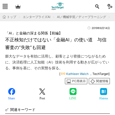
トップ
エンタープライズAI
AI／機械学習／ディープラーニング
2019年6月14日
「AI」と金融の深まる関係【前編】
不正検知だけではない「金融AI」の使い道 与信
審査の“失敗”も回避
膨大なデータを有効に活用し、顧客とより密接につながるため
に、決済処理に人工知能（AI）技術を利用する動きが広がってい
る。事例を基に、その実態を探る。
[
Kathleen Walch
，TechTarget]
PC用表示
関連情報
Share
Post
LINE
Hatena
関連キーワード