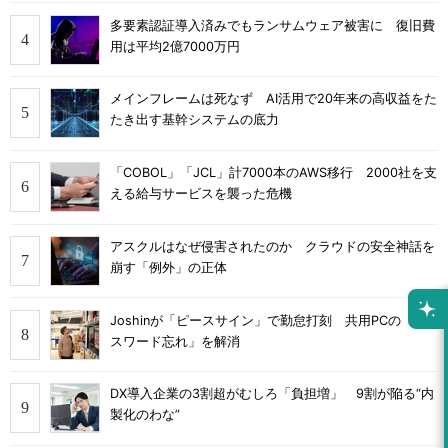
多要素認証導入済みでもランサムウェア被害に 復旧費
用は平均2億7000万円
メインフレームは死なず AI活用で20年来の高収益をた
たき出す基幹システムの底力
「COBOL」「JCL」計7000本のAWS移行 2000社を支
える給与サービスを襲った危機
アスクルはなぜ侵害されたのか クラウドの安全神話を
崩す「例外」の正体
Joshinが「ピースサイン」で勤怠打刻 共用PCの「パ
スワード忘れ」を解消
DX導入企業の3割超がむしろ「負担増」 9割が陥る“内
製化のわな”