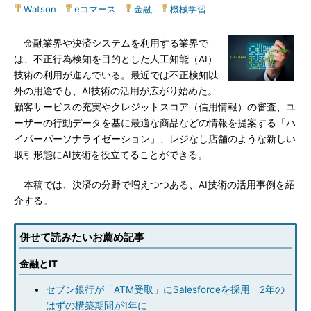
Watson
|
eコマース
|
金融
|
機械学習
金融業界や決済システムを利用する業界で
は、不正行為検知を目的とした人工知能（AI）
技術の利用が進んでいる。最近では不正検知以
外の用途でも、AI技術の活用が広がり始めた。
顧客サービスの充実やクレジットスコア（信用情報）の審査、ユ
ーザーの行動データを基に最適な商品などの情報を提案する「ハ
イパーパーソナライゼーション」、レジなし店舗のような新しい
取引形態にAI技術を役立てることができる。
本稿では、決済の分野で増えつつある、AI技術の活用事例を紹
介する。
併せて読みたいお薦め記事
金融とIT
セブン銀行が「ATM受取」にSalesforceを採用 2年の
はずの構築期間が1年に