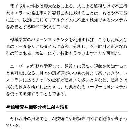
電子取引の件数は膨大な数に上る。人による監視だけで不正行
為やエラーの発生率を許容範囲内に抑えることは、もはや不可能
に近い。決済に応じてリアルタイムに不正を検知できるシステム
を必要とする時代に突入している。
機械学習のパターンマッチングを利用すれば、こうした膨大な
量のデータをリアルタイムに監視、分析し、不正取引と正常な取
引の間にある、検知しにくい特徴も見つけ出すことが可能だ。
ユーザーの行動を学習して、通常とは異なる現象を検知するこ
とも可能になる。月々の請求額がいつもの月より高いときや、レ
ストランに払うチップの金額が通常より多いときなど、通常とは
異なる動きを検知したときに、対象となるユーザーにAIシステム
を使って通知することもできる。
与信審査や顧客分析にAIを活用
それ以外の用途でも、AI技術の活用効果に関する認識が高まっ
ている。