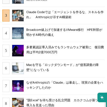
Claude Codeでは「エージェントを作るな、スキルを作
れ」 Anthropicが示すAI構築術
Broadcom値上げで加速するVMware移行 HPE幹部が
明かすAI時代の備え
多要素認証導入済みでもランサムウェア被害に 復旧費
用は平均2億7000万円
Macを守る「ロックダウンモード」が“侵害調査の障
壁”になっている
なぜAnthropicの「Claude」は暴走し、現実の企業をハ
ッキングしたのか
“脱Excel”を待ち受ける乱立問題 カカクコムが新ツール
導入を見送った理由