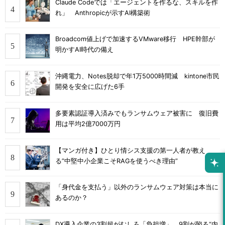
Claude Codeでは「エージェントを作るな、スキルを作
れ」 Anthropicが示すAI構築術
Broadcom値上げで加速するVMware移行 HPE幹部が
明かすAI時代の備え
沖縄電力、Notes脱却で年1万5000時間減 kintone市民
開発を安全に広げた6手
多要素認証導入済みでもランサムウェア被害に 復旧費
用は平均2億7000万円
【マンガ付き】ひとり情シス支援の第一人者が教え
る”中堅中小企業こそRAGを使うべき理由”
「身代金を支払う」以外のランサムウェア対策は本当に
あるのか？
DX導入企業の3割超がむしろ「負担増」 9割が陥る“内