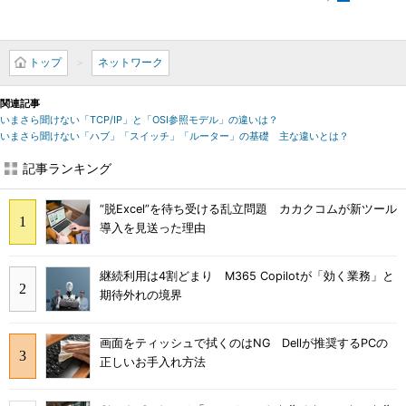
トップ
ネットワーク
関連記事
いまさら聞けない「TCP/IP」と「OSI参照モデル」の違いは？
いまさら聞けない「ハブ」「スイッチ」「ルーター」の基礎 主な違いとは？
記事ランキング
“脱Excel”を待ち受ける乱立問題 カカクコムが新ツール
導入を見送った理由
継続利用は4割どまり M365 Copilotが「効く業務」と
期待外れの境界
画面をティッシュで拭くのはNG Dellが推奨するPCの
正しいお手入れ方法