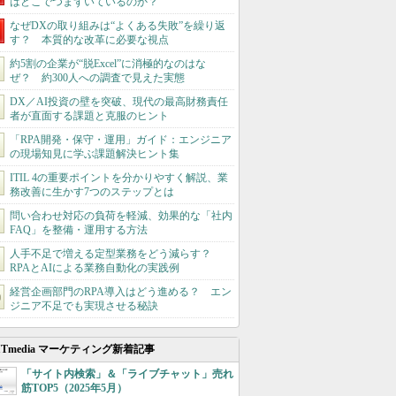
はどこでつまずいているのか？
なぜDXの取り組みは“よくある失敗”を繰り返
す？ 本質的な改革に必要な視点
約5割の企業が“脱Excel”に消極的なのはな
ぜ？ 約300人への調査で見えた実態
DX／AI投資の壁を突破、現代の最高財務責任
者が直面する課題と克服のヒント
「RPA開発・保守・運用」ガイド：エンジニア
の現場知見に学ぶ課題解決ヒント集
ITIL 4の重要ポイントを分かりやすく解説、業
務改善に生かす7つのステップとは
問い合わせ対応の負荷を軽減、効果的な「社内
FAQ」を整備・運用する方法
人手不足で増える定型業務をどう減らす？
RPAとAIによる業務自動化の実践例
経営企画部門のRPA導入はどう進める？ エン
ジニア不足でも実現させる秘訣
ITmedia マーケティング新着記事
「サイト内検索」＆「ライブチャット」売れ
筋TOP5（2025年5月）