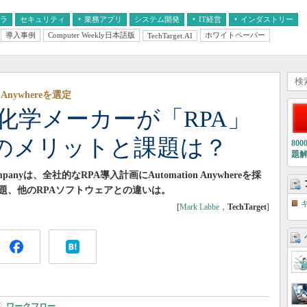
フラ
セキュリティ
業務アプリ
システム開発
IT経営
インダストリー
導入事例
Computer Weekly日本語版
ホワイトペーパー
TechTarget.AI
AI
経営とIT
医療IT
中堅・中小企業とIT
教育IT
n Anywhereを選定
手化学メーカーが「RPA」
のメリットと課題は？
80
題
ompanyは、全社的なRPA導入計画にAutomation Anywhereを採
題、他のRPAソフトウェアとの違いは。
[
Mark Labbe
，
TechTarget
]
ワークフロー