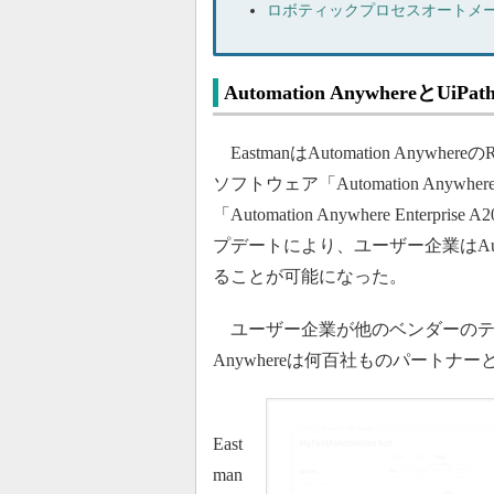
ロボティックプロセスオートメーシ
Automation AnywhereとUi
EastmanはAutomation Anywhe
ソフトウェア「Automation Anywh
「Automation Anywhere Ent
プデートにより、ユーザー企業はAutomat
ることが可能になった。
ユーザー企業が他のベンダーのテクノ
Anywhereは何百社ものパートナ
East
man