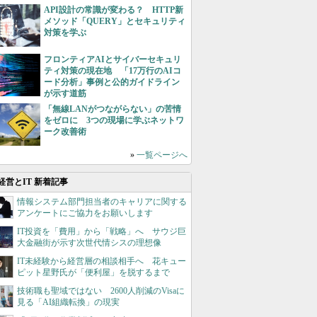
API設計の常識が変わる？ HTTP新
メソッド「QUERY」とセキュリティ
対策を学ぶ
フロンティアAIとサイバーセキュリ
ティ対策の現在地 「17万行のAIコ
ード分析」事例と公的ガイドライン
が示す道筋
「無線LANがつながらない」の苦情
をゼロに 3つの現場に学ぶネットワ
ーク改善術
»
一覧ページへ
経営とIT 新着記事
情報システム部門担当者のキャリアに関する
アンケートにご協力をお願いします
IT投資を「費用」から「戦略」へ サウジ巨
大金融街が示す次世代情シスの理想像
IT未経験から経営層の相談相手へ 花キュー
ピット星野氏が「便利屋」を脱するまで
技術職も聖域ではない 2600人削減のVisaに
見る「AI組織転換」の現実