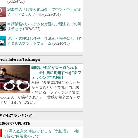
(2025/8/29)
2025年の「IT導入補助金」で中堅・中小が導
入すべき2つのツール
(2025/3/31)
申請業務のシステム化が難しい理由とその解
決策とは
(2024/9/27)
運用・管理はお任せ 生成AIを安全に活用で
きるRPAプラットフォーム
(2024/5/16)
From Informa TechTarget
瞬時にM365が乗っ取られる
――全社員に周知すべき“新フ
ィッシング”の教訓
MFA（多要素認証）を入れた
から安心という常識が崩れ去
っている。フィッシング集団
ycoon2FA」が摘発されたが、脅威が完全になくな
たというわけではない。
アクセスランキング
026/08/07 UPDATE
DX導入企業の3割超がむしろ「負担増」 9割
が陥る“内製化のわな”