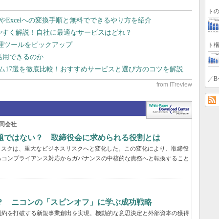
トの
dやExcelへの変換手順と無料でできるやり方を紹介
りやすく解説！自社に最適なサービスはどれ？
管理ツールをピックアップ
ト構
で活用できるのか
テム17選を徹底比較！おすすめサービスと選び方のコツを解説
／B
同会社
問題ではない？ 取締役会に求められる役割とは
リスクは、重大なビジネスリスクへと変化した。この変化により、取締役
るコンプライアンス対応からガバナンスの中核的な責務へと転換すること
？ ニコンの「スピンオフ」に学ぶ成功戦略
制約を打破する新規事業創出を実現。機動的な意思決定と外部資本の獲得