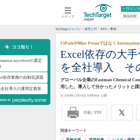
ITイン
製品比較
メディア
クラウド
エンタープライズ
ERP
仮想化
TechTargetジャパン
経営とIT
RPA
事例
データ分析
サーバ＆ストレージ
UiPathやBlue PrismではなくAutomatio
CX
スマートモバイル
ココ知り！
Excel依存の大
情報系システム
ネットワーク
omation anywhereの選定
を全社導入 そ
システム運用管理
由
cel依存業務の自動化課題
グローバル企業のEastman Chemical C
用した。導入して分かったメリットと課
PA全社導入の運用定着策
≫
2019年12月10日 05時00分 公開
印刷／PDF
関連キーワード
業務改善
|
業務効率
|
システム構築
|