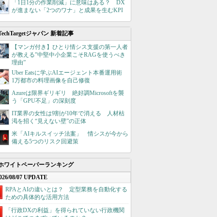
「1日1分の作業削減」に意味はある？ DX
が進まない「2つのワナ」と成果を生むKPI
TechTargetジャパン 新着記事
【マンガ付き】ひとり情シス支援の第一人者
が教える”中堅中小企業こそRAGを使うべき
理由”
Uber Eatsに学ぶAIエージェント本番運用術
1万都市の料理画像を自己修復
Azureは限界ギリギリ 絶好調Microsoftを襲
う「GPU不足」の深刻度
IT業界の女性は9割が10年で消える 人材枯
渇を招く“見えない壁”の正体
米「AIキルスイッチ法案」 情シスが今から
備える5つのリスク回避策
ホワイトペーパーランキング
026/08/07 UPDATE
RPAとAIの違いとは？ 定型業務を自動化する
ための具体的な活用方法
「行政DXの利益」を得られていない行政機関