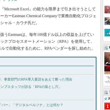
crosoft Excel』の能力を限界まで引き出そうとして
astman Chemical Companyで業務自動化プロジェ
ーシャル・カウチ氏だ。
Eastmanは、毎年100億ドル以上の収益を上げてい
ィックプロセスオートメーション（RPA）を使用して、
ベルで自動化するために、RPAベンダーを探し始めた。
「T
が、事業部門のRPA導入要請をあえて断った理由
っ
テンプスタッフが語る「RPAの落とし穴」
2
ルレイバー」「デジタルペルソナ」とは何か？