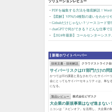
PDFを編集する方法を徹底解説！Wor
【図解】VPNの4種類の違いをわか
Githubだけじゃない？ソースコード
chatGPTで何ができる？どんな仕事
【2024年最新】コールセンターシス
新着ホワイトペーパー
技術文書・技術解説
クラウドストライク合
サイバーリスクはIT部門だけの
かつてはITの課題と見なされていたサイバー
会にとってもサイバーセキュリティは、単な
になる。
製品レビュー
株式会社ビザスク
大企業の新規事業はなぜ進まない
ニコンは「スピンオフ」を活用し、大企業の