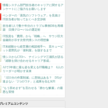
情報システム部門担当者のキャリアに関するア
ンケートにご協力をお願いします
ベンダーの「蒸気のソフトウェア」を見抜け
IT担当者が知っておくべき交渉術
担当者1人で数十年分のトラブル事例DBを再構
築 日揮グローバルの選定術
IT投資を「費用」から「戦略」へ サウジ巨大
金融街が示す次世代情シスの理想像
IT未経験から経営層の相談相手へ 花キューピ
ット星野氏が「便利屋」を脱するまで
情シスからCTOへ ナインシグマ三浦氏が語る
「経験を掛け合わせるキャリア形成」
AIで3年後に最も姿を変えるIT職種は？ 6人の
リーダーが明かす未来
「1日1分の作業削減」に意味はある？ DXが
進まない「2つのワナ」と成果を生むKPI
“もう辞めます”を言わせる「静かな解雇」の最
悪な実情
プレミアムコンテンツ