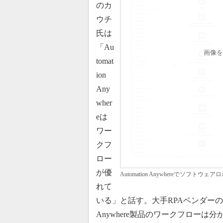
のカ
ウチ
氏は
「Au
画像を
tomat
ion
Any
wher
eは
ワー
クフ
ロー
が優
Automation Anywhereで
れて
いる」と話す。大手RPAベンダーのUiPat
Anywhere製品のワークフローは