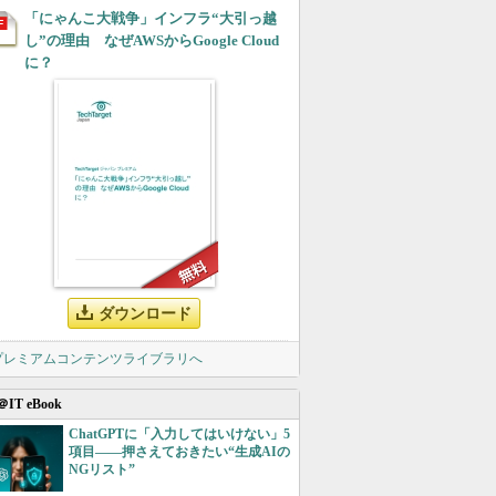
「にゃんこ大戦争」インフラ“大引っ越
し”の理由 なぜAWSからGoogle Cloud
に？
ダウンロード
 プレミアムコンテンツライブラリへ
＠IT eBook
ChatGPTに「入力してはいけない」5
項目――押さえておきたい“生成AIの
NGリスト”